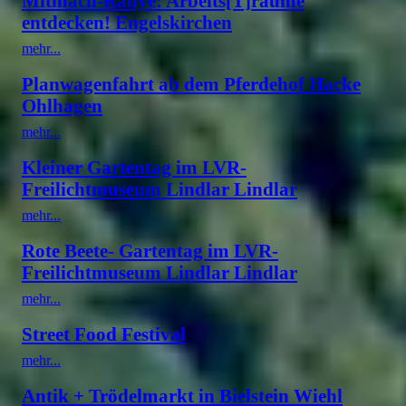
Mitmach-Rallye: Arbeits[T]räume
entdecken! Engelskirchen
mehr...
Planwagenfahrt ab dem Pferdehof Hacke
Ohlhagen
mehr...
Kleiner Gartentag im LVR-
Freilichtmuseum Lindlar Lindlar
mehr...
Rote Beete- Gartentag im LVR-
Freilichtmuseum Lindlar Lindlar
mehr...
Street Food Festival
mehr...
Antik + Trödelmarkt in Bielstein Wiehl