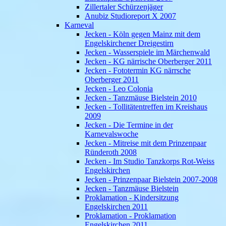
Zillertaler Schürzenjäger
Anubiz Studioreport X 2007
Karneval
Jecken - Köln gegen Mainz mit dem
Engelskirchener Dreigestirn
Jecken - Wasserspiele im Märchenwald
Jecken - KG närrische Oberberger 2011
Jecken - Fototermin KG närrsche
Oberberger 2011
Jecken - Leo Colonia
Jecken - Tanzmäuse Bielstein 2010
Jecken - Tollitätentreffen im Kreishaus
2009
Jecken - Die Termine in der
Karnevalswoche
Jecken - Mitreise mit dem Prinzenpaar
Ründeroth 2008
Jecken - Im Studio Tanzkorps Rot-Weiss
Engelskirchen
Jecken - Prinzenpaar Bielstein 2007-2008
Jecken - Tanzmäuse Bielstein
Proklamation - Kindersitzung
Engelskirchen 2011
Proklamation - Proklamation
Engelskirchen 2011