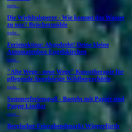
mehr...
Die Wiehltalsperre - Wie kommt das Wasser
zu uns? Brüchermühle
mehr...
Ferienaktion: Abgedreht! Deine kleine
Automatenbox Engelskirchen
mehr...
"Alte Wege - neue Wege" Kunsttherapie für
pflegende Angehörige Wildbergerhütte
mehr...
Sommerferienspaß - Basteln mit Papier und
Pappe Lindlar
mehr...
Bergischer Feierabendmarkt Wipperfürth