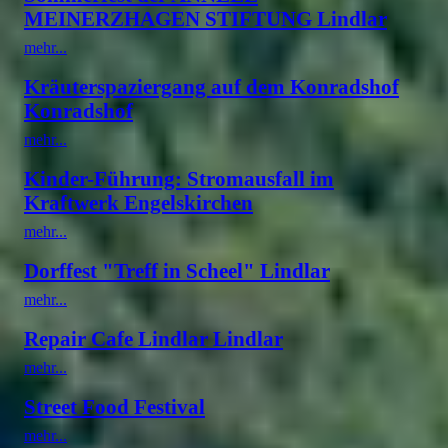
MEINERZHAGEN STIFTUNG Lindlar
mehr...
Kräuterspaziergang auf dem Konradshof
Konradshof
mehr...
Kinder-Führung: Stromausfall im
Kraftwerk Engelskirchen
mehr...
Dorffest "Treff in Scheel" Lindlar
mehr...
Repair Cafe Lindlar Lindlar
mehr...
Street Food Festival
mehr...