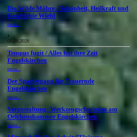
Die Wilde Möhre - Schönheit, Heilkraft und
Geschichte Wiehl
mehr...
x
09.08.2026
Tempus fugit / Alles hat ihre Zeit
Engelskirchen
mehr...
Der Spaziergang für Trauernde
Engelskirchen
mehr...
Veranstaltung: Werkzeugschmieden am
Oelchenshammer Engelskirchen
mehr...