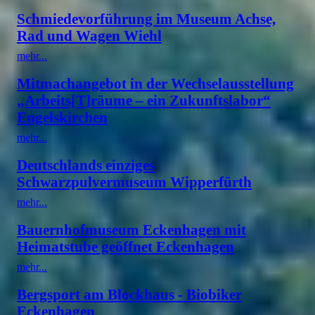
Schmiedevorführung im Museum Achse,
Rad und Wagen Wiehl
mehr...
Mitmachangebot in der Wechselausstellung
„Arbeits[T]räume – ein Zukunftslabor“
Engelskirchen
mehr...
Deutschlands einziges
Schwarzpulvermuseum Wipperfürth
mehr...
Bauernhofmuseum Eckenhagen mit
Heimatstube geöffnet Eckenhagen
mehr...
Bergsport am Blockhaus - Biobiker
Eckenhagen