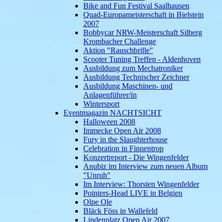
Bike and Fun Festival Saalhausen
Quad-Europameisterschaft in Bielstein
2007
Bobbycar NRW-Meisterschaft Silberg
Krombacher Challenge
Aktion "Rauschbrille"
Scooter Tuning Treffen - Aldenhoven
Ausbildung zum Mechatroniker
Ausbildung Technischer Zeichner
Ausbildung Maschinen- und
Anlagenführer/in
Wintersport
Eventmagazin NACHTSICHT
Halloween 2008
Immecke Open Air 2008
Fury in the Slaughterhouse
Celebration in Finnentrop
Konzertreport - Die Wingenfelder
Anubiz im Interview zum neuen Album
"Unruh"
Im Interview: Thorsten Wingenfelder
Pointers-Head LIVE in Belgien
Olpe Ole
Bläck Föss in Wallefeld
Lindenplatz Open Air 2007