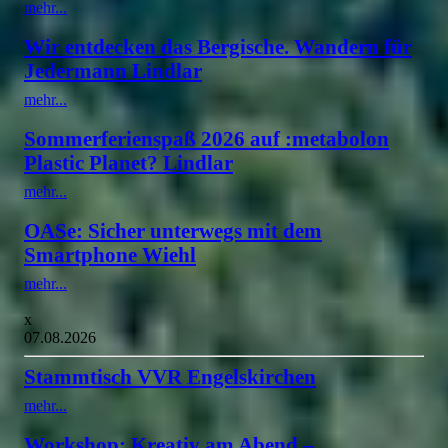
mehr...
Wir entdecken das Bergische. Wandern für
Jedermann Lindlar
mehr...
Sommerferienspaß 2026 auf :metabolon
Plastic Planet? Lindlar
mehr...
OASe: Sicher unterwegs mit dem
Smartphone Wiehl
mehr...
x
07.08.2026
Stammtisch VVR Engelskirchen
mehr...
Workshop: Kreativ am Abend –