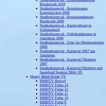
Ründerroth 2010
Straßenkarneval - Rosenmontag
Engelskirchen 2009
Straßenkarneval - Rosensonntagzug
Ründeroth 2009
Straßenkarneval - Karnevalszug in
Schönenbach
Straßenkarneval - Veilchendienstag in
Attendorn 2008
Straßenkarneval - Züge im Oberbergischen
2008
Straßenkarneval - Karneval 2007 aus
Attendorn
Straßenkarneval - Karneval Oberberg
2007
Straßenkarneval - Karneval Oberberg und
Sauerland Session 2004 / 05
Heavy Metal Home TV
HMHTV Best-of
HMHTV Folge 13
HMHTV Folge 12
HMHTV Folge 11
HMHTV Folge 10
HMHTV Folge 9