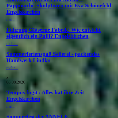
Pappmaché-Skulpturen mit Eva Schönefeld
Engelskirchen
mehr...
Führung Gläserne Fabrik: Wie entsteht
eigentlich ein Pulli? Engelskirchen
mehr...
Sommerferienspaß Seilerei - packendes
Handwerk Lindlar
mehr...
x
08.08.2026
Tempus fugit / Alles hat ihre Zeit
Engelskirchen
mehr...
Sommerfest der ANNELE