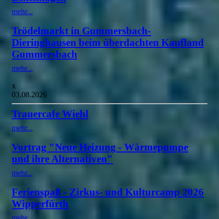
mehr...
Trödelmarkt in Gummersbach-
Dieringhausen beim überdachten Kaufland
Gummersbach
mehr...
x
03.08.2026
Trauercafe Wiehl
mehr...
Vortrag "Neue Heizung - Wärmepumpe
und ihre Alternativen"
mehr...
Ferienspaß - Zirkus- und Kulturcamp 2026
Wipperfürth
mehr...