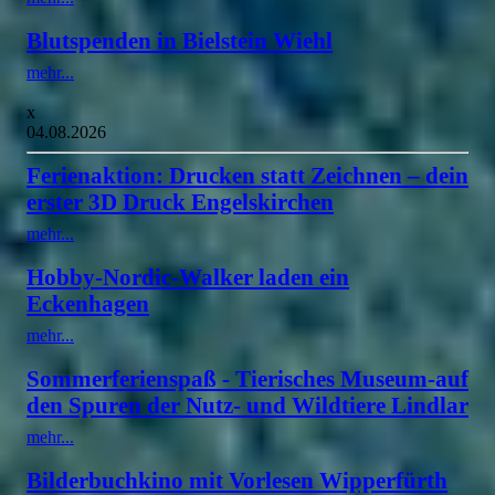
Blutspenden in Bielstein Wiehl
mehr...
x
04.08.2026
Ferienaktion: Drucken statt Zeichnen – dein
erster 3D Druck Engelskirchen
mehr...
Hobby-Nordic-Walker laden ein
Eckenhagen
mehr...
Sommerferienspaß - Tierisches Museum-auf
den Spuren der Nutz- und Wildtiere Lindlar
mehr...
Bilderbuchkino mit Vorlesen Wipperfürth