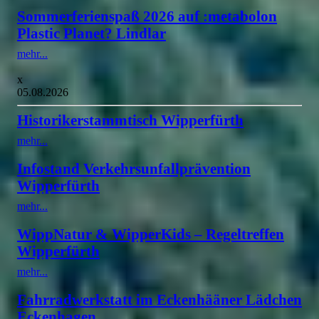
Sommerferienspaß 2026 auf :metabolon
Plastic Planet? Lindlar
mehr...
x
05.08.2026
Historikerstammtisch Wipperfürth
mehr...
Infostand Verkehrsunfallprävention
Wipperfürth
mehr...
WippNatur & WipperKids – Regeltreffen
Wipperfürth
mehr...
Fahrradwerkstatt im Eckenhääner Lädchen
Eckenhagen