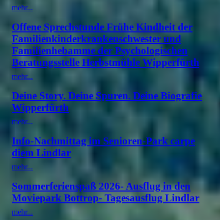
mehr...
Offene Sprechstunde Frühe Kindheit der
Familienkinderkrankenschwester und
Familienhebamme der Psychologischen
Beratungsstelle Herbstmühle Wipperfürth
mehr...
Deine Story. Deine Spuren. Deine Biografie
Wipperfürth
mehr...
Info-Nachmittag im Senioren-Park carpe
diem Lindlar
mehr...
Sommerferienspaß 2026- Ausflug in den
Moviepark Bottrop- Tagesausflug Lindlar
mehr...