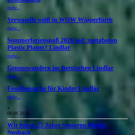
mehr...
Verwandle weiß in WOW Wipperfürth
mehr...
Sommerferienspaß 2026 auf :metabolon
Plastic Planet? Lindlar
mehr...
Genusswandern im Bergischen Lindlar
mehr...
Fossiliensuche für Kinder Lindlar
mehr...
x
06.08.2026
Wir feiern 25 Jahre Senioren 60plus
Nosbach