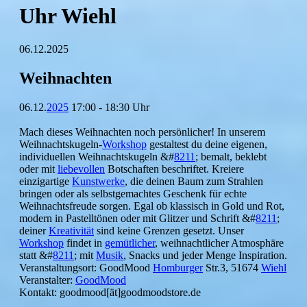
Uhr Wiehl
06.12.2025
Weihnachten
06.12.
2025
17:00 - 18:30 Uhr
Mach dieses Weihnachten noch persönlicher! In unserem
Weihnachtskugeln-
Workshop
gestaltest du deine eigenen,
individuellen Weihnachtskugeln &#
8211
; bemalt, beklebt
oder mit
liebevollen
Botschaften beschriftet. Kreiere
einzigartige
Kunstwerke
, die deinen Baum zum Strahlen
bringen oder als selbstgemachtes Geschenk für echte
Weihnachtsfreude sorgen. Egal ob klassisch in Gold und Rot,
modern in Pastelltönen oder mit Glitzer und Schrift &#
8211
;
deiner
Kreativität
sind keine Grenzen gesetzt. Unser
Workshop
findet in
gemütlicher
, weihnachtlicher Atmosphäre
statt &#
8211
; mit
Musik
, Snacks und jeder Menge Inspiration.
Veranstaltungsort: GoodMood
Homburger
Str.3, 51674
Wiehl
Veranstalter:
GoodMood
Kontakt: goodmood[ät]goodmoodstore.de