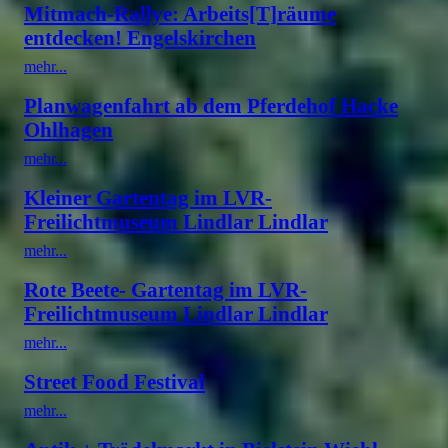
Mitmach-Rallye: Arbeits[T]räume
entdecken! Engelskirchen
mehr...
Planwagenfahrt ab dem Pferdehof Hacke
Ohlhagen
mehr...
Kleiner Gartentag im LVR-
Freilichtmuseum Lindlar Lindlar
mehr...
Rote Beete- Gartentag im LVR-
Freilichtmuseum Lindlar Lindlar
mehr...
Street Food Festival
mehr...