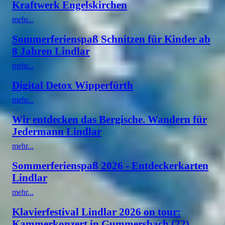
Kraftwerk Engelskirchen
mehr...
Sommerferienspaß Schnitzen für Kinder ab
8 Jahren Lindlar
mehr...
Digital Detox Wipperfürth
mehr...
Wir entdecken das Bergische. Wandern für
Jedermann Lindlar
mehr...
Sommerferienspaß 2026 - Entdeckerkarten
Lindlar
mehr...
Klavierfestival Lindlar 2026 on tour:
Kammerkonzert in Gummersbach (22)