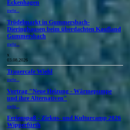
Eckenhagen
mehr...
Trödelmarkt in Gummersbach-
Dieringhausen beim überdachten Kaufland
Gummersbach
mehr...
x
03.08.2026
Trauercafe Wiehl
mehr...
Vortrag "Neue Heizung - Wärmepumpe
und ihre Alternativen"
mehr...
Ferienspaß - Zirkus- und Kulturcamp 2026
Wipperfürth