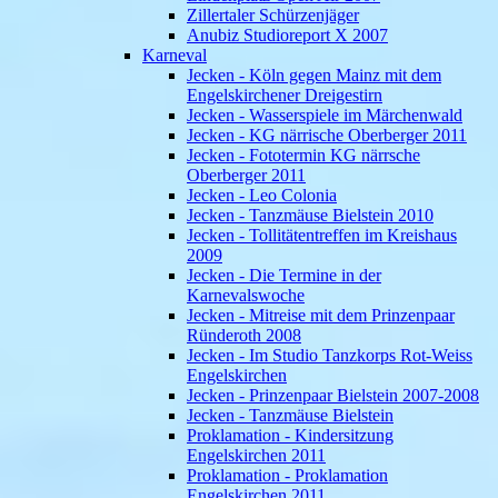
Zillertaler Schürzenjäger
Anubiz Studioreport X 2007
Karneval
Jecken - Köln gegen Mainz mit dem
Engelskirchener Dreigestirn
Jecken - Wasserspiele im Märchenwald
Jecken - KG närrische Oberberger 2011
Jecken - Fototermin KG närrsche
Oberberger 2011
Jecken - Leo Colonia
Jecken - Tanzmäuse Bielstein 2010
Jecken - Tollitätentreffen im Kreishaus
2009
Jecken - Die Termine in der
Karnevalswoche
Jecken - Mitreise mit dem Prinzenpaar
Ründeroth 2008
Jecken - Im Studio Tanzkorps Rot-Weiss
Engelskirchen
Jecken - Prinzenpaar Bielstein 2007-2008
Jecken - Tanzmäuse Bielstein
Proklamation - Kindersitzung
Engelskirchen 2011
Proklamation - Proklamation
Engelskirchen 2011