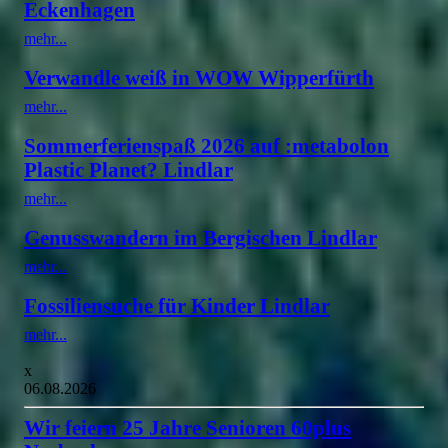
Eckenhagen
mehr...
Verwandle weiß in WOW Wipperfürth
mehr...
Sommerferienspaß 2026 auf :metabolon
Plastic Planet? Lindlar
mehr...
Genusswandern im Bergischen Lindlar
mehr...
Fossiliensuche für Kinder Lindlar
mehr...
x
06.08.2026
Wir feiern 25 Jahre Senioren 60plus