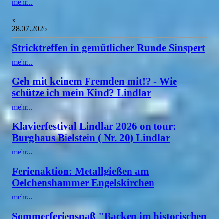
mehr...
x
28.07.2026
Stricktreffen in gemütlicher Runde Sinspert
mehr...
Geh mit keinem Fremden mit!? - Wie
schütze ich mein Kind? Lindlar
mehr...
Klavierfestival Lindlar 2026 on tour:
Burghaus Bielstein ( Nr. 20) Lindlar
mehr...
Ferienaktion: Metallgießen am
Oelchenshammer Engelskirchen
mehr...
Sommerferienspaß "Backen im historischen