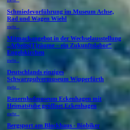
mehr...
Schmiedevorführung im Museum Achse,
Rad und Wagen Wiehl
mehr...
Mitmachangebot in der Wechselausstellung
„Arbeits[T]räume – ein Zukunftslabor“
Engelskirchen
mehr...
Deutschlands einziges
Schwarzpulvermuseum Wipperfürth
mehr...
Bauernhofmuseum Eckenhagen mit
Heimatstube geöffnet Eckenhagen
mehr...
Bergsport am Blockhaus - Biobiker