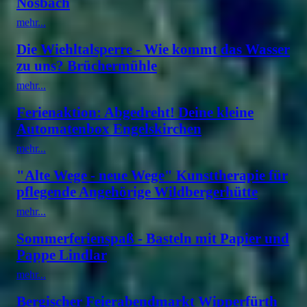
Nosbach
mehr...
Die Wiehltalsperre - Wie kommt das Wasser
zu uns? Brüchermühle
mehr...
Ferienaktion: Abgedreht! Deine kleine
Automatenbox Engelskirchen
mehr...
"Alte Wege - neue Wege" Kunsttherapie für
pflegende Angehörige Wildbergerhütte
mehr...
Sommerferienspaß - Basteln mit Papier und
Pappe Lindlar
mehr...
Bergischer Feierabendmarkt Wipperfürth