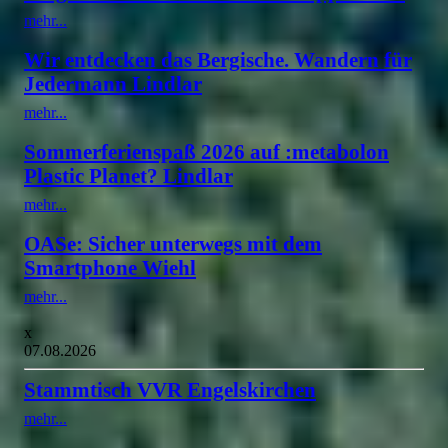
mehr...
Wir entdecken das Bergische. Wandern für
Jedermann Lindlar
mehr...
Sommerferienspaß 2026 auf :metabolon
Plastic Planet? Lindlar
mehr...
OASe: Sicher unterwegs mit dem
Smartphone Wiehl
mehr...
x
07.08.2026
Stammtisch VVR Engelskirchen
mehr...