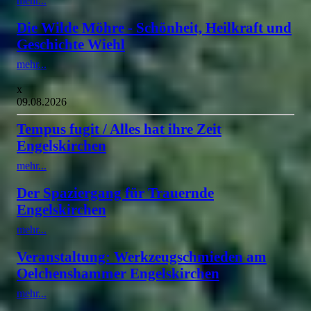
mehr...
Die Wilde Möhre - Schönheit, Heilkraft und
Geschichte Wiehl
mehr...
x
09.08.2026
Tempus fugit / Alles hat ihre Zeit
Engelskirchen
mehr...
Der Spaziergang für Trauernde
Engelskirchen
mehr...
Veranstaltung: Werkzeugschmieden am
Oelchenshammer Engelskirchen
mehr...