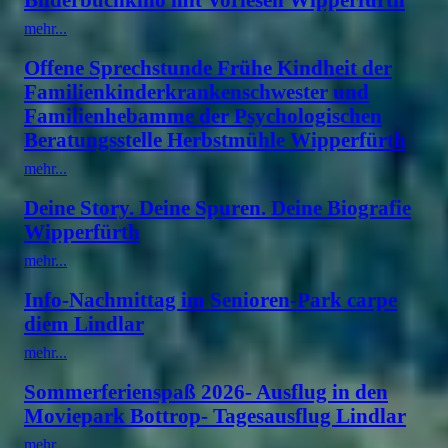
mehr...
Offene Sprechstunde Frühe Kindheit der
Familienkinderkrankenschwester und
Familienhebamme der Psychologischen
Beratungsstelle Herbstmühle Wipperfürth
mehr...
Deine Story. Deine Spuren. Deine Biografie
Wipperfürth
mehr...
Info-Nachmittag im Senioren-Park carpe
diem Lindlar
mehr...
Sommerferienspaß 2026- Ausflug in den
Moviepark Bottrop- Tagesausflug Lindlar
mehr...