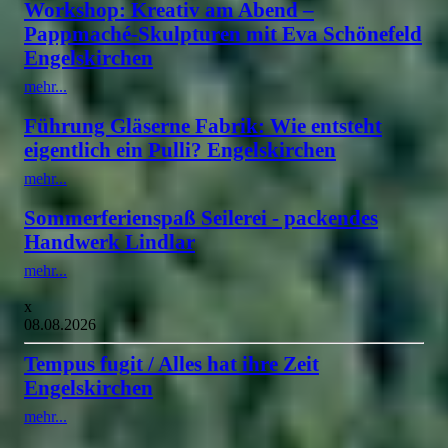
Workshop: Kreativ am Abend –
Pappmaché-Skulpturen mit Eva Schönefeld
Engelskirchen
mehr...
Führung Gläserne Fabrik: Wie entsteht
eigentlich ein Pulli? Engelskirchen
mehr...
Sommerferienspaß Seilerei - packendes
Handwerk Lindlar
mehr...
x
08.08.2026
Tempus fugit / Alles hat ihre Zeit
Engelskirchen
mehr...