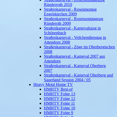
Ründerroth 2010
Straßenkarneval - Rosenmontag
Engelskirchen 2009
Straßenkarneval - Rosensonntagzug
Ründeroth 2009
Straßenkarneval - Karnevalszug in
Schönenbach
Straßenkarneval - Veilchendienstag in
Attendorn 2008
Straßenkarneval - Züge im Oberbergischen
2008
Straßenkarneval - Karneval 2007 aus
Attendorn
Straßenkarneval - Karneval Oberberg
2007
Straßenkarneval - Karneval Oberberg und
Sauerland Session 2004 / 05
Heavy Metal Home TV
HMHTV Best-of
HMHTV Folge 13
HMHTV Folge 12
HMHTV Folge 11
HMHTV Folge 10
HMHTV Folge 9