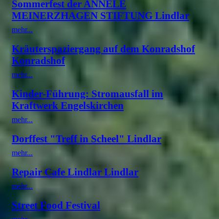
Sommerfest der ANNELE
MEINERZHAGEN STIFTUNG Lindlar
mehr...
Kräuterspaziergang auf dem Konradshof
Konradshof
mehr...
Kinder-Führung: Stromausfall im
Kraftwerk Engelskirchen
mehr...
Dorffest "Treff in Scheel" Lindlar
mehr...
Repair Cafe Lindlar Lindlar
mehr...
Street Food Festival