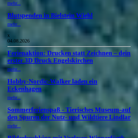
mehr...
Blutspenden in Bielstein Wiehl
mehr...
x
04.08.2026
Ferienaktion: Drucken statt Zeichnen – dein
erster 3D Druck Engelskirchen
mehr...
Hobby-Nordic-Walker laden ein
Eckenhagen
mehr...
Sommerferienspaß - Tierisches Museum-auf
den Spuren der Nutz- und Wildtiere Lindlar
mehr...
Bilderbuchkino mit Vorlesen Wipperfürth