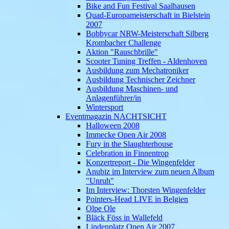
Bike and Fun Festival Saalhausen
Quad-Europameisterschaft in Bielstein
2007
Bobbycar NRW-Meisterschaft Silberg
Krombacher Challenge
Aktion "Rauschbrille"
Scooter Tuning Treffen - Aldenhoven
Ausbildung zum Mechatroniker
Ausbildung Technischer Zeichner
Ausbildung Maschinen- und
Anlagenführer/in
Wintersport
Eventmagazin NACHTSICHT
Halloween 2008
Immecke Open Air 2008
Fury in the Slaughterhouse
Celebration in Finnentrop
Konzertreport - Die Wingenfelder
Anubiz im Interview zum neuen Album
"Unruh"
Im Interview: Thorsten Wingenfelder
Pointers-Head LIVE in Belgien
Olpe Ole
Bläck Föss in Wallefeld
Lindenplatz Open Air 2007