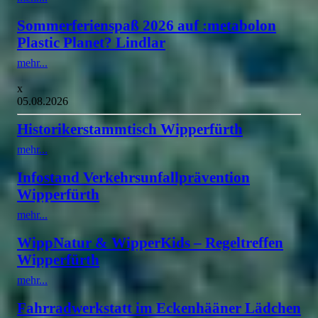
Sommerferienspaß 2026 auf :metabolon
Plastic Planet? Lindlar
mehr...
x
05.08.2026
Historikerstammtisch Wipperfürth
mehr...
Infostand Verkehrsunfallprävention
Wipperfürth
mehr...
WippNatur & WipperKids – Regeltreffen
Wipperfürth
mehr...
Fahrradwerkstatt im Eckenhääner Lädchen