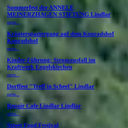
Sommerfest der ANNELE
MEINERZHAGEN STIFTUNG Lindlar
mehr...
Kräuterspaziergang auf dem Konradshof
Konradshof
mehr...
Kinder-Führung: Stromausfall im
Kraftwerk Engelskirchen
mehr...
Dorffest "Treff in Scheel" Lindlar
mehr...
Repair Cafe Lindlar Lindlar
mehr...
Street Food Festival