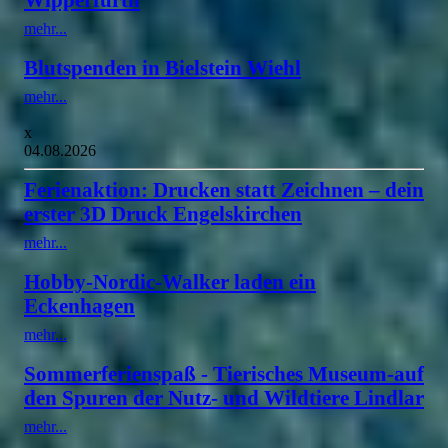
mehr...
Blutspenden in Bielstein Wiehl
mehr...
x
04.08.2026
Ferienaktion: Drucken statt Zeichnen – dein
erster 3D Druck Engelskirchen
mehr...
Hobby-Nordic-Walker laden ein
Eckenhagen
mehr...
Sommerferienspaß - Tierisches Museum-auf
den Spuren der Nutz- und Wildtiere Lindlar
mehr...