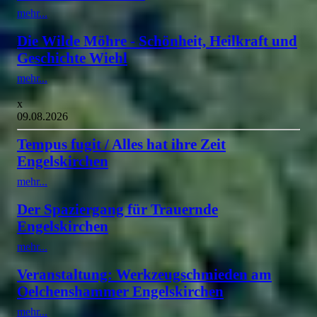
mehr...
Die Wilde Möhre - Schönheit, Heilkraft und
Geschichte Wiehl
mehr...
x
09.08.2026
Tempus fugit / Alles hat ihre Zeit
Engelskirchen
mehr...
Der Spaziergang für Trauernde
Engelskirchen
mehr...
Veranstaltung: Werkzeugschmieden am
Oelchenshammer Engelskirchen
mehr...