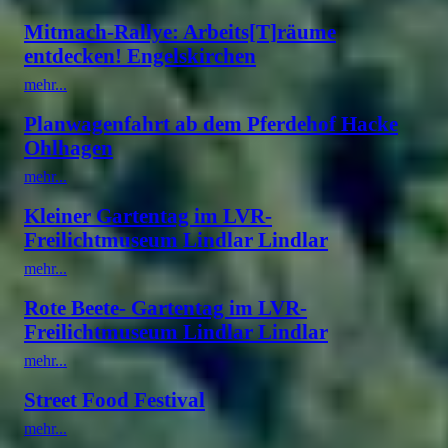
Mitmach-Rallye: Arbeits[T]räume
entdecken! Engelskirchen
mehr...
Planwagenfahrt ab dem Pferdehof Hacke
Ohlhagen
mehr...
Kleiner Gartentag im LVR-
Freilichtmuseum Lindlar Lindlar
mehr...
Rote Beete- Gartentag im LVR-
Freilichtmuseum Lindlar Lindlar
mehr...
Street Food Festival
mehr...