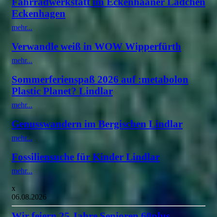
Fahrradwerkstatt im Eckenhääner Lädchen
Eckenhagen
mehr...
Verwandle weiß in WOW Wipperfürth
mehr...
Sommerferienspaß 2026 auf :metabolon
Plastic Planet? Lindlar
mehr...
Genusswandern im Bergischen Lindlar
mehr...
Fossiliensuche für Kinder Lindlar
mehr...
x
06.08.2026
Wir feiern 25 Jahre Senioren 60plus