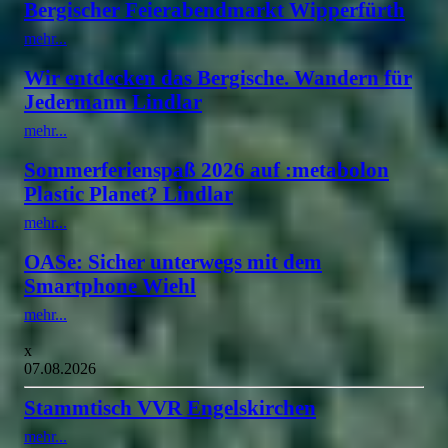
Bergischer Feierabendmarkt Wipperfürth
mehr...
Wir entdecken das Bergische. Wandern für
Jedermann Lindlar
mehr...
Sommerferienspaß 2026 auf :metabolon
Plastic Planet? Lindlar
mehr...
OASe: Sicher unterwegs mit dem
Smartphone Wiehl
mehr...
x
07.08.2026
Stammtisch VVR Engelskirchen
mehr...