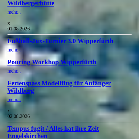
Wildbergerhütte
mehr...
x
01.08.2026
Fußball-Jux-Turnier 3.0 Wipperfürth
mehr...
Pouring Workhop Wipperfürth
mehr...
Ferienspass Modellflug für Anfänger
Wildberg
mehr...
x
02.08.2026
Tempus fugit / Alles hat ihre Zeit
Engelskirchen