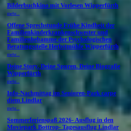
Bilderbuchkino mit Vorlesen Wipperfürth
mehr...
Offene Sprechstunde Frühe Kindheit der
Familienkinderkrankenschwester und
Familienhebamme der Psychologischen
Beratungsstelle Herbstmühle Wipperfürth
mehr...
Deine Story. Deine Spuren. Deine Biografie
Wipperfürth
mehr...
Info-Nachmittag im Senioren-Park carpe
diem Lindlar
mehr...
Sommerferienspaß 2026- Ausflug in den
Moviepark Bottrop- Tagesausflug Lindlar