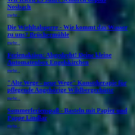
Nosbach
mehr...
Die Wiehltalsperre - Wie kommt das Wasser
zu uns? Brüchermühle
mehr...
Ferienaktion: Abgedreht! Deine kleine
Automatenbox Engelskirchen
mehr...
"Alte Wege - neue Wege" Kunsttherapie für
pflegende Angehörige Wildbergerhütte
mehr...
Sommerferienspaß - Basteln mit Papier und
Pappe Lindlar
mehr...