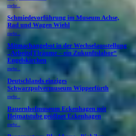
mehr...
Schmiedevorführung im Museum Achse,
Rad und Wagen Wiehl
mehr...
Mitmachangebot in der Wechselausstellung
„Arbeits[T]räume – ein Zukunftslabor“
Engelskirchen
mehr...
Deutschlands einziges
Schwarzpulvermuseum Wipperfürth
mehr...
Bauernhofmuseum Eckenhagen mit
Heimatstube geöffnet Eckenhagen
mehr...