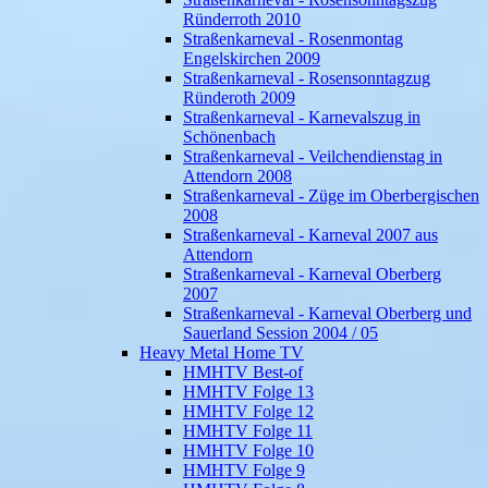
Ründerroth 2010
Straßenkarneval - Rosenmontag
Engelskirchen 2009
Straßenkarneval - Rosensonntagzug
Ründeroth 2009
Straßenkarneval - Karnevalszug in
Schönenbach
Straßenkarneval - Veilchendienstag in
Attendorn 2008
Straßenkarneval - Züge im Oberbergischen
2008
Straßenkarneval - Karneval 2007 aus
Attendorn
Straßenkarneval - Karneval Oberberg
2007
Straßenkarneval - Karneval Oberberg und
Sauerland Session 2004 / 05
Heavy Metal Home TV
HMHTV Best-of
HMHTV Folge 13
HMHTV Folge 12
HMHTV Folge 11
HMHTV Folge 10
HMHTV Folge 9