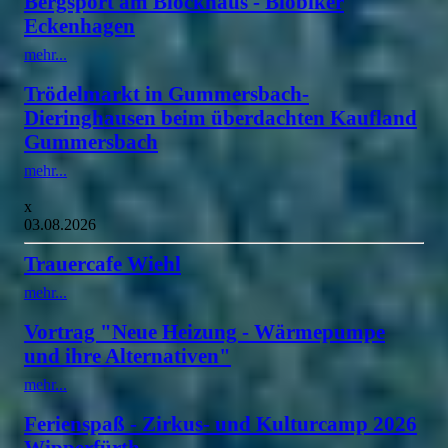
Bergsport am Blockhaus - Biobiker
Eckenhagen
mehr...
Trödelmarkt in Gummersbach-
Dieringhausen beim überdachten Kaufland
Gummersbach
mehr...
x
03.08.2026
Trauercafe Wiehl
mehr...
Vortrag "Neue Heizung - Wärmepumpe
und ihre Alternativen"
mehr...
Ferienspaß - Zirkus- und Kulturcamp 2026
Wipperfürth