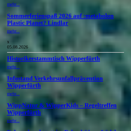
mehr...
Sommerferienspaß 2026 auf :metabolon
Plastic Planet? Lindlar
mehr...
x
05.08.2026
Historikerstammtisch Wipperfürth
mehr...
Infostand Verkehrsunfallprävention
Wipperfürth
mehr...
WippNatur & WipperKids – Regeltreffen
Wipperfürth
mehr...