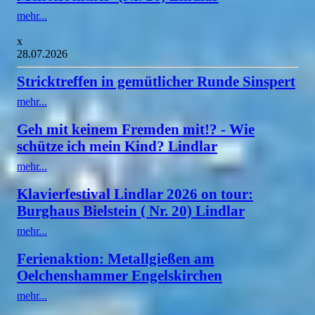
mehr...
x
28.07.2026
Stricktreffen in gemütlicher Runde Sinspert
mehr...
Geh mit keinem Fremden mit!? - Wie
schütze ich mein Kind? Lindlar
mehr...
Klavierfestival Lindlar 2026 on tour:
Burghaus Bielstein ( Nr. 20) Lindlar
mehr...
Ferienaktion: Metallgießen am
Oelchenshammer Engelskirchen
mehr...