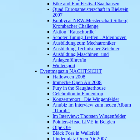
Bike and Fun Festival Saalhausen
Quad-Europameisterschaft in Bielstein
2007
Bobbycar NRW-Meisterschaft Silberg
Krombacher Challenge
Aktion "Rauschbrille"
Scooter Tuning Treffen - Aldenhoven
Ausbildung zum Mechatroniker
Ausbildung Technischer Zeichner
Ausbildung Maschinen- und
Anlagenführer/in
Wintersport
Eventmagazin NACHTSICHT
Halloween 2008
Immecke Open Air 2008
Fury in the Slaughterhouse
Celebration in Finnentrop
Konzertreport - Die Wingenfelder
Anubiz im Interview zum neuen Album
"Unruh"
Im Interview: Thorsten Wingenfelder
Pointers-Head LIVE in Belgien
Olpe Ole
Bläck Föss in Wallefeld
Lindenplatz Open Air 2007