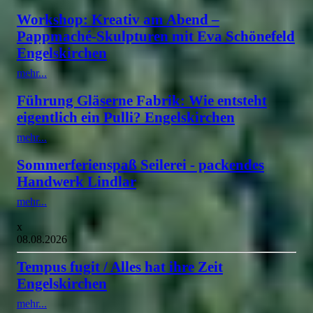
Workshop: Kreativ am Abend –
Pappmaché-Skulpturen mit Eva Schönefeld
Engelskirchen
mehr...
Führung Gläserne Fabrik: Wie entsteht
eigentlich ein Pulli? Engelskirchen
mehr...
Sommerferienspaß Seilerei - packendes
Handwerk Lindlar
mehr...
x
08.08.2026
Tempus fugit / Alles hat ihre Zeit
Engelskirchen
mehr...