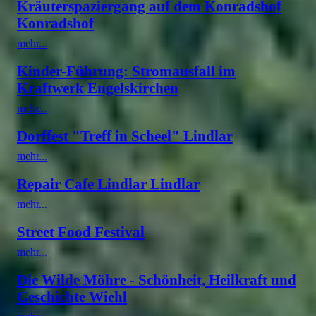
Kräuterspaziergang auf dem Konradshof
Konradshof
mehr...
Kinder-Führung: Stromausfall im
Kraftwerk Engelskirchen
mehr...
Dorffest "Treff in Scheel" Lindlar
mehr...
Repair Cafe Lindlar Lindlar
mehr...
Street Food Festival
mehr...
Die Wilde Möhre - Schönheit, Heilkraft und
Geschichte Wiehl