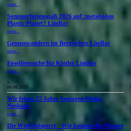
mehr...
Sommerferienspaß 2026 auf :metabolon
Plastic Planet? Lindlar
mehr...
Genusswandern im Bergischen Lindlar
mehr...
Fossiliensuche für Kinder Lindlar
mehr...
x
06.08.2026
Wir feiern 25 Jahre Senioren 60plus
Nosbach
mehr...
Die Wiehltalsperre - Wie kommt das Wasser