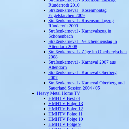
Ründerroth 2010
Straßenkarneval - Rosenmontag
Engelskirchen 2009
Straßenkarneval - Rosensonntagzug
Ründeroth 2009
Straßenkarneval - Karnevalszug in
Schönenbach
Straßenkarneval - Veilchendienstag in
Attendorn 2008
Straßenkarneval - Züge im Oberbergischen
2008
Straßenkarneval - Karneval 2007 aus
Attendorn
Straßenkarneval - Karneval Oberberg
2007
Straßenkarneval - Karneval Oberberg und
Sauerland Session 2004 / 05
Heavy Metal Home TV
HMHTV Best-of
HMHTV Folge 13
HMHTV Folge 12
HMHTV Folge 11
HMHTV Folge 10
HMHTV Folge 9