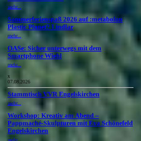
mehr...
Sommerferienspaß 2026 auf :metabolon
Plastic Planet? Lindlar
mehr...
OASe: Sicher unterwegs mit dem
Smartphone Wiehl
mehr...
x
07.08.2026
Stammtisch VVR Engelskirchen
mehr...
Workshop: Kreativ am Abend –
Pappmaché-Skulpturen mit Eva Schönefeld
Engelskirchen
mehr...