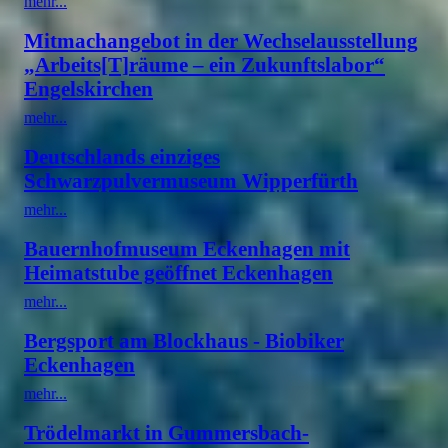
mehr...
Mitmachangebot in der Wechselausstellung
„Arbeits[T]räume – ein Zukunftslabor“
Engelskirchen
mehr...
Deutschlands einziges
Schwarzpulvermuseum Wipperfürth
mehr...
Bauernhofmuseum Eckenhagen mit
Heimatstube geöffnet Eckenhagen
mehr...
Bergsport am Blockhaus - Biobiker
Eckenhagen
mehr...
Trödelmarkt in Gummersbach-