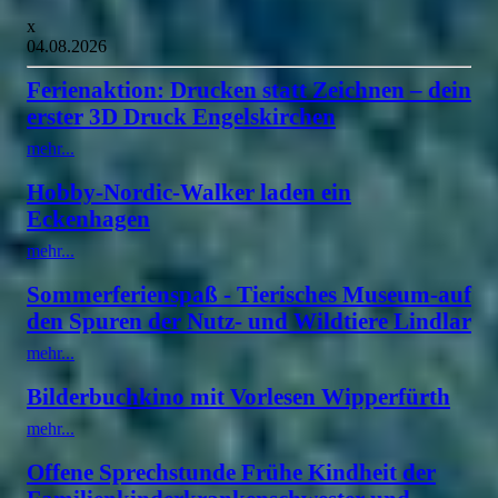
x
04.08.2026
Ferienaktion: Drucken statt Zeichnen – dein
erster 3D Druck Engelskirchen
mehr...
Hobby-Nordic-Walker laden ein
Eckenhagen
mehr...
Sommerferienspaß - Tierisches Museum-auf
den Spuren der Nutz- und Wildtiere Lindlar
mehr...
Bilderbuchkino mit Vorlesen Wipperfürth
mehr...
Offene Sprechstunde Frühe Kindheit der