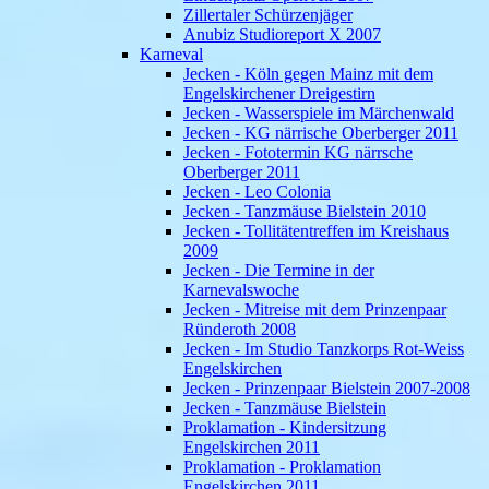
Zillertaler Schürzenjäger
Anubiz Studioreport X 2007
Karneval
Jecken - Köln gegen Mainz mit dem
Engelskirchener Dreigestirn
Jecken - Wasserspiele im Märchenwald
Jecken - KG närrische Oberberger 2011
Jecken - Fototermin KG närrsche
Oberberger 2011
Jecken - Leo Colonia
Jecken - Tanzmäuse Bielstein 2010
Jecken - Tollitätentreffen im Kreishaus
2009
Jecken - Die Termine in der
Karnevalswoche
Jecken - Mitreise mit dem Prinzenpaar
Ründeroth 2008
Jecken - Im Studio Tanzkorps Rot-Weiss
Engelskirchen
Jecken - Prinzenpaar Bielstein 2007-2008
Jecken - Tanzmäuse Bielstein
Proklamation - Kindersitzung
Engelskirchen 2011
Proklamation - Proklamation
Engelskirchen 2011