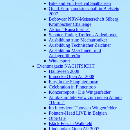
Bike and Fun Festival Saalhausen
Quad-Europameisterschaft in Bielstein
2007
Bobbycar NRW-Meisterschaft Silberg
Krombacher Challenge
Aktion "Rauschbrille"
Scooter Tuning Treffen - Aldenhoven
Ausbildung zum Mechatroniker
Ausbildung Technischer Zeichner
Ausbildung Maschinen- und
Anlagenführer/in
Wintersport
Eventmagazin NACHTSICHT
Halloween 2008
Immecke Open Air 2008
Fury in the Slaughterhouse
Celebration in Finnentrop
Konzertreport - Die Wingenfelder
Anubiz im Interview zum neuen Album
"Unruh"
Im Interview: Thorsten Wingenfelder
Pointers-Head LIVE in Belgien
Olpe Ole
Bläck Föss in Wallefeld
Lindenplatz Open Air 2007