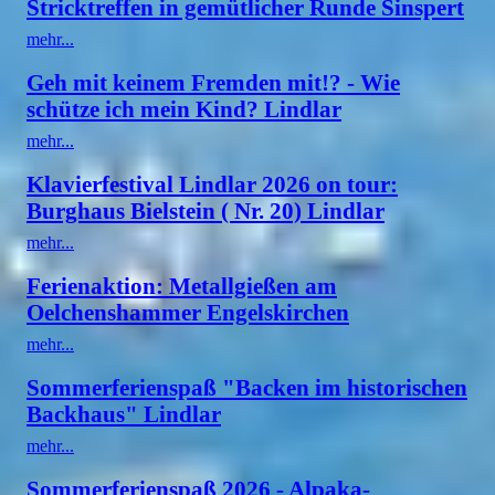
Stricktreffen in gemütlicher Runde Sinspert
mehr...
Geh mit keinem Fremden mit!? - Wie
schütze ich mein Kind? Lindlar
mehr...
Klavierfestival Lindlar 2026 on tour:
Burghaus Bielstein ( Nr. 20) Lindlar
mehr...
Ferienaktion: Metallgießen am
Oelchenshammer Engelskirchen
mehr...
Sommerferienspaß "Backen im historischen
Backhaus" Lindlar
mehr...
Sommerferienspaß 2026 - Alpaka-