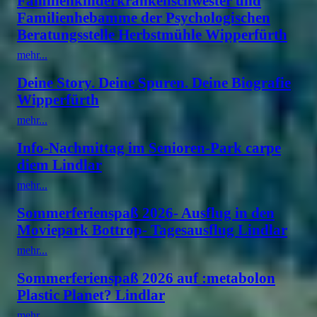
Familienkinderkrankenschwester und
Familienhebamme der Psychologischen
Beratungsstelle Herbstmühle Wipperfürth
mehr...
Deine Story. Deine Spuren. Deine Biografie
Wipperfürth
mehr...
Info-Nachmittag im Senioren-Park carpe
diem Lindlar
mehr...
Sommerferienspaß 2026- Ausflug in den
Moviepark Bottrop- Tagesausflug Lindlar
mehr...
Sommerferienspaß 2026 auf :metabolon
Plastic Planet? Lindlar
mehr...