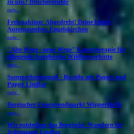
zu uns? Brüchermühle
mehr...
Ferienaktion: Abgedreht! Deine kleine
Automatenbox Engelskirchen
mehr...
"Alte Wege - neue Wege" Kunsttherapie für
pflegende Angehörige Wildbergerhütte
mehr...
Sommerferienspaß - Basteln mit Papier und
Pappe Lindlar
mehr...
Bergischer Feierabendmarkt Wipperfürth
mehr...
Wir entdecken das Bergische. Wandern für
Jedermann Lindlar