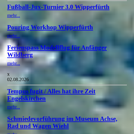
Fußball-Jux-Turnier 3.0 Wipperfürth
mehr...
Pouring Workhop Wipperfürth
mehr...
Ferienspass Modellflug für Anfänger
Wildberg
mehr...
x
02.08.2026
Tempus fugit / Alles hat ihre Zeit
Engelskirchen
mehr...
Schmiedevorführung im Museum Achse,
Rad und Wagen Wiehl