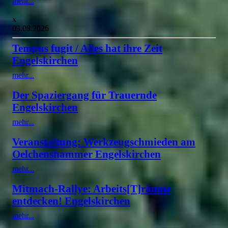
mehr...
x
09.08.2026
Tempus fugit / Alles hat ihre Zeit
Engelskirchen
mehr...
Der Spaziergang für Trauernde
Engelskirchen
mehr...
Veranstaltung: Werkzeugschmieden am
Oelchenshammer Engelskirchen
mehr...
Mitmach-Rallye: Arbeits[T]räume
entdecken! Engelskirchen
mehr...