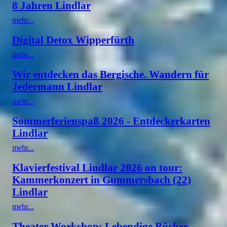
8 Jahren Lindlar
mehr...
Digital Detox Wipperfürth
mehr...
Wir entdecken das Bergische. Wandern für
Jedermann Lindlar
mehr...
Sommerferienspaß 2026 - Entdeckerkarten
Lindlar
mehr...
Klavierfestival Lindlar 2026 on tour:
Kammerkonzert in Gummersbach (22)
Lindlar
mehr...
Theater Workshop: Lebendige Bücher