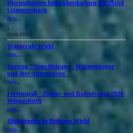
Dieringhausen beim überdachten Kaufland
Gummersbach
mehr...
x
03.08.2026
Trauercafe Wiehl
mehr...
Vortrag "Neue Heizung - Wärmepumpe
und ihre Alternativen"
mehr...
Ferienspaß - Zirkus- und Kulturcamp 2026
Wipperfürth
mehr...
Blutspenden in Bielstein Wiehl
mehr...