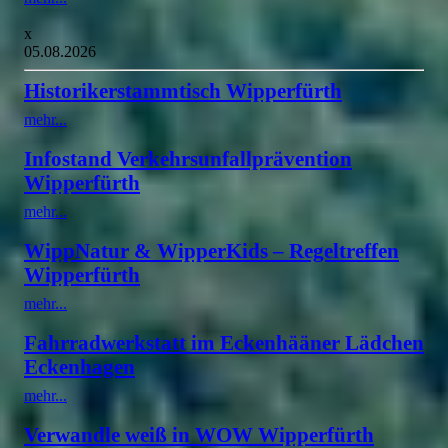
x
05.08.2026
Historikerstammtisch Wipperfürth
mehr...
Infostand Verkehrsunfallprävention
Wipperfürth
mehr...
WippNatur & WipperKids – Regeltreffen
Wipperfürth
mehr...
Fahrradwerkstatt im Eckenhääner Lädchen
Eckenhagen
mehr...
Verwandle weiß in WOW Wipperfürth