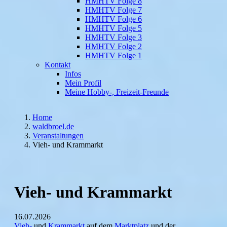
HMHTV Folge 8
HMHTV Folge 7
HMHTV Folge 6
HMHTV Folge 5
HMHTV Folge 3
HMHTV Folge 2
HMHTV Folge 1
Kontakt
Infos
Mein Profil
Meine Hobby-, Freizeit-Freunde
Home
waldbroel.de
Veranstaltungen
Vieh- und Krammarkt
Vieh- und Krammarkt
16.07.2026
Vieh-
und
Krammarkt
auf dem
Marktplatz
und der