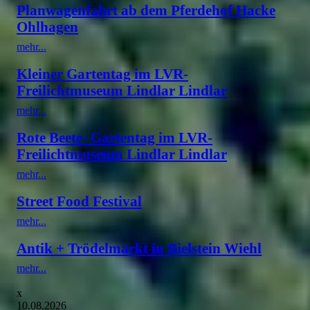
Planwagenfahrt ab dem Pferdehof Hacke
Ohlhagen
mehr...
Kleiner Gartentag im LVR-
Freilichtmuseum Lindlar Lindlar
mehr...
Rote Beete- Gartentag im LVR-
Freilichtmuseum Lindlar Lindlar
mehr...
Street Food Festival
mehr...
Antik + Trödelmarkt in Bielstein Wiehl
mehr...
x
10.08.2026