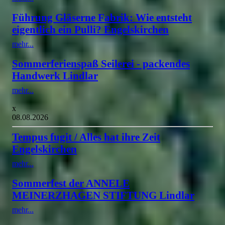
Führung Gläserne Fabrik: Wie entsteht
eigentlich ein Pulli? Engelskirchen
mehr...
Sommerferienspaß Seilerei - packendes
Handwerk Lindlar
mehr...
x
08.08.2026
Tempus fugit / Alles hat ihre Zeit
Engelskirchen
mehr...
Sommerfest der ANNELE
MEINERZHAGEN STIFTUNG Lindlar
mehr...