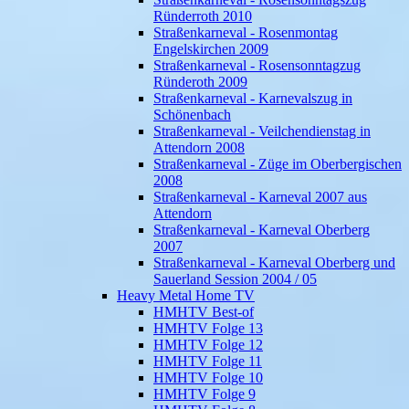
Ründerroth 2010
Straßenkarneval - Rosenmontag
Engelskirchen 2009
Straßenkarneval - Rosensonntagzug
Ründeroth 2009
Straßenkarneval - Karnevalszug in
Schönenbach
Straßenkarneval - Veilchendienstag in
Attendorn 2008
Straßenkarneval - Züge im Oberbergischen
2008
Straßenkarneval - Karneval 2007 aus
Attendorn
Straßenkarneval - Karneval Oberberg
2007
Straßenkarneval - Karneval Oberberg und
Sauerland Session 2004 / 05
Heavy Metal Home TV
HMHTV Best-of
HMHTV Folge 13
HMHTV Folge 12
HMHTV Folge 11
HMHTV Folge 10
HMHTV Folge 9