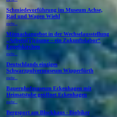
Schmiedevorführung im Museum Achse,
Rad und Wagen Wiehl
mehr...
Mitmachangebot in der Wechselausstellung
„Arbeits[T]räume – ein Zukunftslabor“
Engelskirchen
mehr...
Deutschlands einziges
Schwarzpulvermuseum Wipperfürth
mehr...
Bauernhofmuseum Eckenhagen mit
Heimatstube geöffnet Eckenhagen
mehr...
Bergsport am Blockhaus - Biobiker