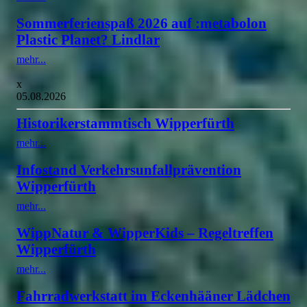
Sommerferienspaß 2026 auf :metabolon
Plastic Planet? Lindlar
mehr...
x
05.08.2026
Historikerstammtisch Wipperfürth
mehr...
Infostand Verkehrsunfallprävention
Wipperfürth
mehr...
WippNatur & WipperKids – Regeltreffen
Wipperfürth
mehr...
Fahrradwerkstatt im Eckenhääner Lädchen