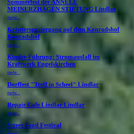
Sommerfest der ANNELE
MEINERZHAGEN STIFTUNG Lindlar
mehr...
Kräuterspaziergang auf dem Konradshof
Konradshof
mehr...
Kinder-Führung: Stromausfall im
Kraftwerk Engelskirchen
mehr...
Dorffest "Treff in Scheel" Lindlar
mehr...
Repair Cafe Lindlar Lindlar
mehr...
Street Food Festival
mehr...