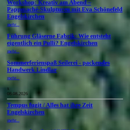
Workshop: Kreativ am Abend –
Pappmaché-Skulpturen mit Eva Schönefeld
Engelskirchen
mehr...
Führung Gläserne Fabrik: Wie entsteht
eigentlich ein Pulli? Engelskirchen
mehr...
Sommerferienspaß Seilerei - packendes
Handwerk Lindlar
mehr...
x
08.08.2026
Tempus fugit / Alles hat ihre Zeit
Engelskirchen
mehr...