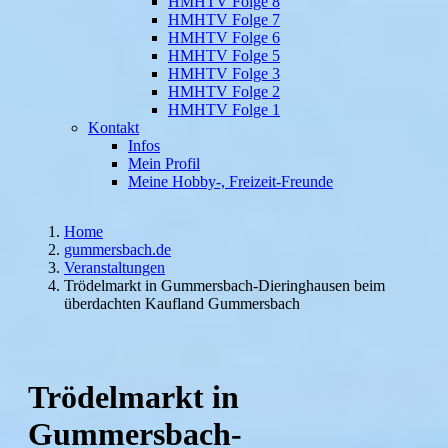
HMHTV Folge 8
HMHTV Folge 7
HMHTV Folge 6
HMHTV Folge 5
HMHTV Folge 3
HMHTV Folge 2
HMHTV Folge 1
Kontakt
Infos
Mein Profil
Meine Hobby-, Freizeit-Freunde
Home
gummersbach.de
Veranstaltungen
Trödelmarkt in Gummersbach-Dieringhausen beim
überdachten Kaufland Gummersbach
Trödelmarkt in
Gummersbach-