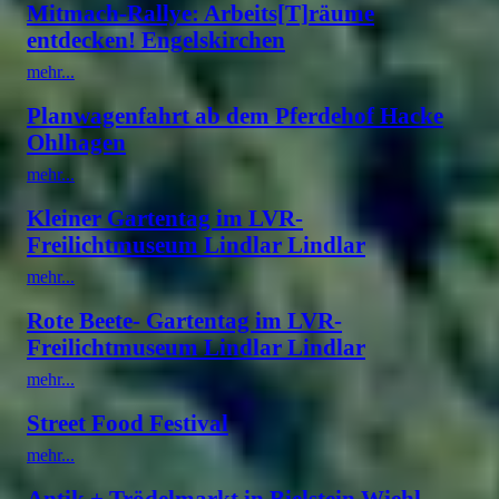
Mitmach-Rallye: Arbeits[T]räume
entdecken! Engelskirchen
mehr...
Planwagenfahrt ab dem Pferdehof Hacke
Ohlhagen
mehr...
Kleiner Gartentag im LVR-
Freilichtmuseum Lindlar Lindlar
mehr...
Rote Beete- Gartentag im LVR-
Freilichtmuseum Lindlar Lindlar
mehr...
Street Food Festival
mehr...
Antik + Trödelmarkt in Bielstein Wiehl