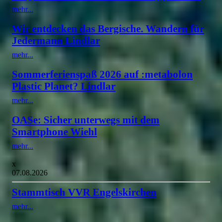
mehr...
Wir entdecken das Bergische. Wandern für
Jedermann Lindlar
mehr...
Sommerferienspaß 2026 auf :metabolon
Plastic Planet? Lindlar
mehr...
OASe: Sicher unterwegs mit dem
Smartphone Wiehl
mehr...
x
07.08.2026
Stammtisch VVR Engelskirchen
mehr...