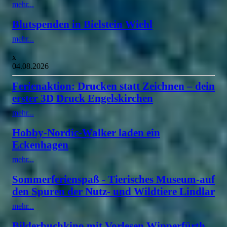
mehr...
Blutspenden in Bielstein Wiehl
mehr...
x
04.08.2026
Ferienaktion: Drucken statt Zeichnen – dein
erster 3D Druck Engelskirchen
mehr...
Hobby-Nordic-Walker laden ein
Eckenhagen
mehr...
Sommerferienspaß - Tierisches Museum-auf
den Spuren der Nutz- und Wildtiere Lindlar
mehr...
Bilderbuchkino mit Vorlesen Wipperfürth