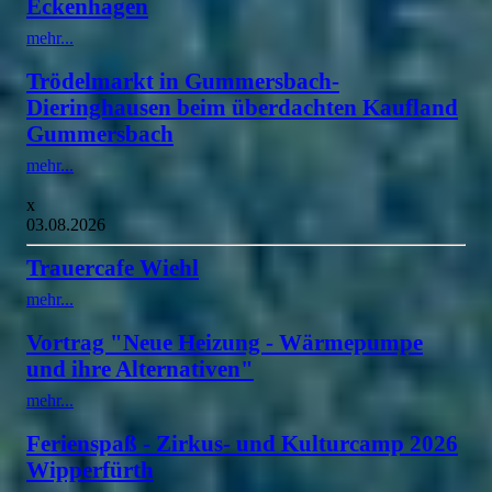
Eckenhagen
mehr...
Trödelmarkt in Gummersbach-
Dieringhausen beim überdachten Kaufland
Gummersbach
mehr...
x
03.08.2026
Trauercafe Wiehl
mehr...
Vortrag "Neue Heizung - Wärmepumpe
und ihre Alternativen"
mehr...
Ferienspaß - Zirkus- und Kulturcamp 2026
Wipperfürth