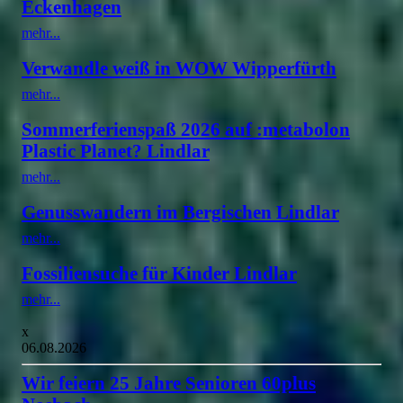
Eckenhagen
mehr...
Verwandle weiß in WOW Wipperfürth
mehr...
Sommerferienspaß 2026 auf :metabolon
Plastic Planet? Lindlar
mehr...
Genusswandern im Bergischen Lindlar
mehr...
Fossiliensuche für Kinder Lindlar
mehr...
x
06.08.2026
Wir feiern 25 Jahre Senioren 60plus