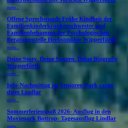
mehr...
Offene Sprechstunde Frühe Kindheit der
Familienkinderkrankenschwester und
Familienhebamme der Psychologischen
Beratungsstelle Herbstmühle Wipperfürth
mehr...
Deine Story. Deine Spuren. Deine Biografie
Wipperfürth
mehr...
Info-Nachmittag im Senioren-Park carpe
diem Lindlar
mehr...
Sommerferienspaß 2026- Ausflug in den
Moviepark Bottrop- Tagesausflug Lindlar
mehr...