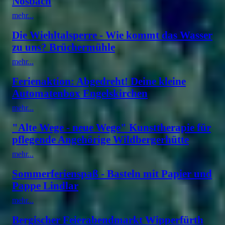
Nosbach
mehr...
Die Wiehltalsperre - Wie kommt das Wasser
zu uns? Brüchermühle
mehr...
Ferienaktion: Abgedreht! Deine kleine
Automatenbox Engelskirchen
mehr...
"Alte Wege - neue Wege" Kunsttherapie für
pflegende Angehörige Wildbergerhütte
mehr...
Sommerferienspaß - Basteln mit Papier und
Pappe Lindlar
mehr...
Bergischer Feierabendmarkt Wipperfürth