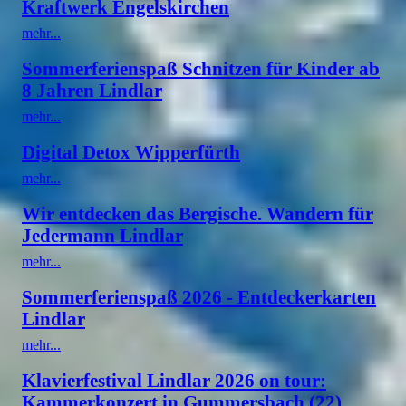
Kraftwerk Engelskirchen
mehr...
Sommerferienspaß Schnitzen für Kinder ab
8 Jahren Lindlar
mehr...
Digital Detox Wipperfürth
mehr...
Wir entdecken das Bergische. Wandern für
Jedermann Lindlar
mehr...
Sommerferienspaß 2026 - Entdeckerkarten
Lindlar
mehr...
Klavierfestival Lindlar 2026 on tour:
Kammerkonzert in Gummersbach (22)