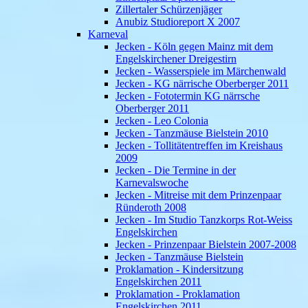
Zillertaler Schürzenjäger
Anubiz Studioreport X 2007
Karneval
Jecken - Köln gegen Mainz mit dem
Engelskirchener Dreigestirn
Jecken - Wasserspiele im Märchenwald
Jecken - KG närrische Oberberger 2011
Jecken - Fototermin KG närrsche
Oberberger 2011
Jecken - Leo Colonia
Jecken - Tanzmäuse Bielstein 2010
Jecken - Tollitätentreffen im Kreishaus
2009
Jecken - Die Termine in der
Karnevalswoche
Jecken - Mitreise mit dem Prinzenpaar
Ründeroth 2008
Jecken - Im Studio Tanzkorps Rot-Weiss
Engelskirchen
Jecken - Prinzenpaar Bielstein 2007-2008
Jecken - Tanzmäuse Bielstein
Proklamation - Kindersitzung
Engelskirchen 2011
Proklamation - Proklamation
Engelskirchen 2011