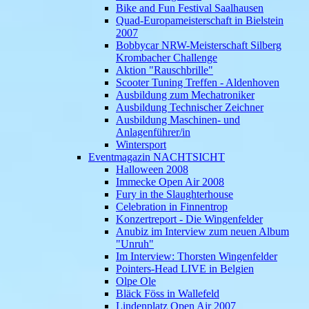
Bike and Fun Festival Saalhausen
Quad-Europameisterschaft in Bielstein
2007
Bobbycar NRW-Meisterschaft Silberg
Krombacher Challenge
Aktion "Rauschbrille"
Scooter Tuning Treffen - Aldenhoven
Ausbildung zum Mechatroniker
Ausbildung Technischer Zeichner
Ausbildung Maschinen- und
Anlagenführer/in
Wintersport
Eventmagazin NACHTSICHT
Halloween 2008
Immecke Open Air 2008
Fury in the Slaughterhouse
Celebration in Finnentrop
Konzertreport - Die Wingenfelder
Anubiz im Interview zum neuen Album
"Unruh"
Im Interview: Thorsten Wingenfelder
Pointers-Head LIVE in Belgien
Olpe Ole
Bläck Föss in Wallefeld
Lindenplatz Open Air 2007