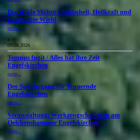
Die Wilde Möhre - Schönheit, Heilkraft und
Geschichte Wiehl
mehr...
x
09.08.2026
Tempus fugit / Alles hat ihre Zeit
Engelskirchen
mehr...
Der Spaziergang für Trauernde
Engelskirchen
mehr...
Veranstaltung: Werkzeugschmieden am
Oelchenshammer Engelskirchen
mehr...