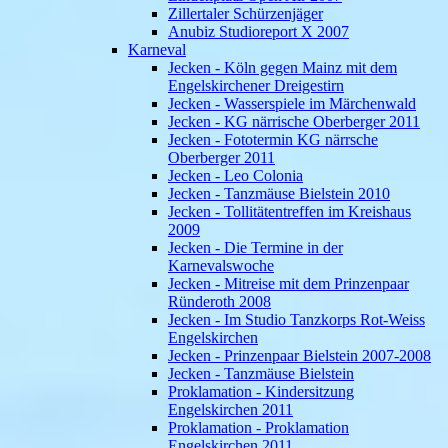
Zillertaler Schürzenjäger
Anubiz Studioreport X 2007
Karneval
Jecken - Köln gegen Mainz mit dem
Engelskirchener Dreigestirn
Jecken - Wasserspiele im Märchenwald
Jecken - KG närrische Oberberger 2011
Jecken - Fototermin KG närrsche
Oberberger 2011
Jecken - Leo Colonia
Jecken - Tanzmäuse Bielstein 2010
Jecken - Tollitätentreffen im Kreishaus
2009
Jecken - Die Termine in der
Karnevalswoche
Jecken - Mitreise mit dem Prinzenpaar
Ründeroth 2008
Jecken - Im Studio Tanzkorps Rot-Weiss
Engelskirchen
Jecken - Prinzenpaar Bielstein 2007-2008
Jecken - Tanzmäuse Bielstein
Proklamation - Kindersitzung
Engelskirchen 2011
Proklamation - Proklamation
Engelskirchen 2011