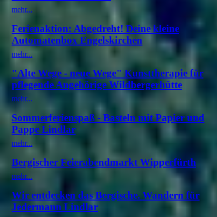
mehr...
Ferienaktion: Abgedreht! Deine kleine
Automatenbox Engelskirchen
mehr...
"Alte Wege - neue Wege" Kunsttherapie für
pflegende Angehörige Wildbergerhütte
mehr...
Sommerferienspaß - Basteln mit Papier und
Pappe Lindlar
mehr...
Bergischer Feierabendmarkt Wipperfürth
mehr...
Wir entdecken das Bergische. Wandern für
Jedermann Lindlar