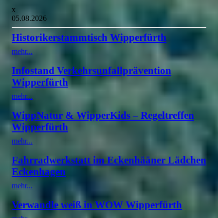
x
05.08.2026
Historikerstammtisch Wipperfürth
mehr...
Infostand Verkehrsunfallprävention
Wipperfürth
mehr...
WippNatur & WipperKids – Regeltreffen
Wipperfürth
mehr...
Fahrradwerkstatt im Eckenhääner Lädchen
Eckenhagen
mehr...
Verwandle weiß in WOW Wipperfürth