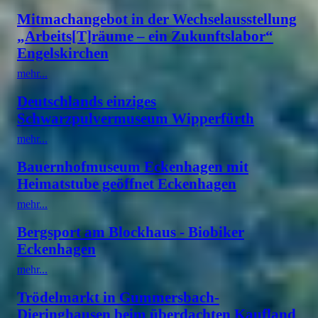
Mitmachangebot in der Wechselausstellung
„Arbeits[T]räume – ein Zukunftslabor“
Engelskirchen
mehr...
Deutschlands einziges
Schwarzpulvermuseum Wipperfürth
mehr...
Bauernhofmuseum Eckenhagen mit
Heimatstube geöffnet Eckenhagen
mehr...
Bergsport am Blockhaus - Biobiker
Eckenhagen
mehr...
Trödelmarkt in Gummersbach-
Dieringhausen beim überdachten Kaufland