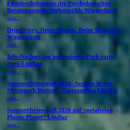
Familienhebamme der Psychologischen
Beratungsstelle Herbstmühle Wipperfürth
mehr...
Deine Story. Deine Spuren. Deine Biografie
Wipperfürth
mehr...
Info-Nachmittag im Senioren-Park carpe
diem Lindlar
mehr...
Sommerferienspaß 2026- Ausflug in den
Moviepark Bottrop- Tagesausflug Lindlar
mehr...
Sommerferienspaß 2026 auf :metabolon
Plastic Planet? Lindlar
mehr...