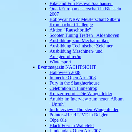
Bike and Fun Festival Saalhausen
Quad-Europameisterschaft in Bielstein
2007
Bobbycar NRW-Meisterschaft Silberg
Krombacher Challenge
Aktion "Rauschbrille"
Scooter Tuning Treffen - Aldenhoven
Ausbildung zum Mechatroniker
Ausbildung Technischer Zeichner
Ausbildung Maschinen- und
Anlagenführer/in
Wintersport
Eventmagazin NACHTSICHT
Halloween 2008
Immecke Open Air 2008
Fury in the Slaughterhouse
Celebration in Finnentrop
Konzertreport - Die Wingenfelder
Anubiz im Interview zum neuen Album
"Unruh"
Im Interview: Thorsten Wingenfelder
Pointers-Head LIVE in Belgien
Olpe Ole
Bläck Föss in Wallefeld
Lindenplatz Open Air 2007