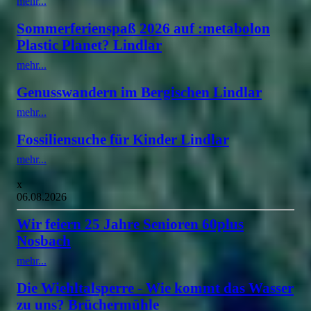
mehr...
Sommerferienspaß 2026 auf :metabolon
Plastic Planet? Lindlar
mehr...
Genusswandern im Bergischen Lindlar
mehr...
Fossiliensuche für Kinder Lindlar
mehr...
x
06.08.2026
Wir feiern 25 Jahre Senioren 60plus
Nosbach
mehr...
Die Wiehltalsperre - Wie kommt das Wasser
zu uns? Brüchermühle