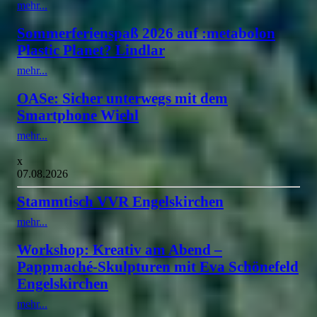
mehr...
Sommerferienspaß 2026 auf :metabolon
Plastic Planet? Lindlar
mehr...
OASe: Sicher unterwegs mit dem
Smartphone Wiehl
mehr...
x
07.08.2026
Stammtisch VVR Engelskirchen
mehr...
Workshop: Kreativ am Abend –
Pappmaché-Skulpturen mit Eva Schönefeld
Engelskirchen
mehr...