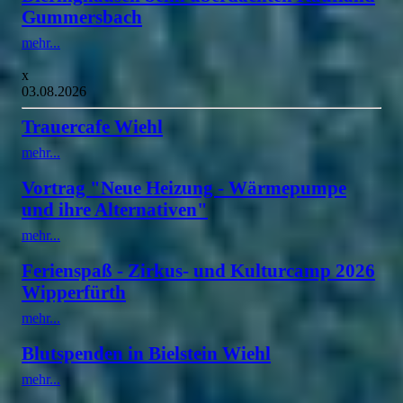
Gummersbach
mehr...
x
03.08.2026
Trauercafe Wiehl
mehr...
Vortrag "Neue Heizung - Wärmepumpe
und ihre Alternativen"
mehr...
Ferienspaß - Zirkus- und Kulturcamp 2026
Wipperfürth
mehr...
Blutspenden in Bielstein Wiehl
mehr...