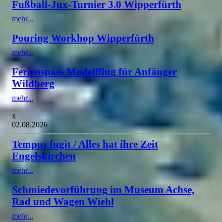
Fußball-Jux-Turnier 3.0 Wipperfürth
mehr...
Pouring Workhop Wipperfürth
mehr...
Ferienspass Modellflug für Anfänger
Wildberg
mehr...
x
02.08.2026
Tempus fugit / Alles hat ihre Zeit
Engelskirchen
mehr...
Schmiedevorführung im Museum Achse,
Rad und Wagen Wiehl
mehr...