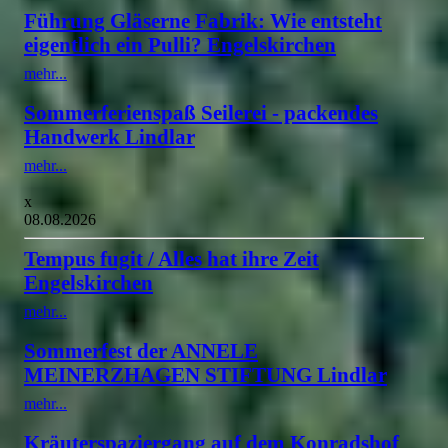
Führung Gläserne Fabrik: Wie entsteht
eigentlich ein Pulli? Engelskirchen
mehr...
Sommerferienspaß Seilerei - packendes
Handwerk Lindlar
mehr...
x
08.08.2026
Tempus fugit / Alles hat ihre Zeit
Engelskirchen
mehr...
Sommerfest der ANNELE
MEINERZHAGEN STIFTUNG Lindlar
mehr...
Kräuterspaziergang auf dem Konradshof