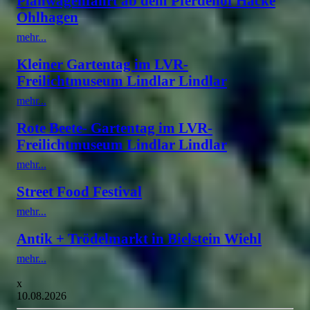
Planwagenfahrt ab dem Pferdehof Hacke
Ohlhagen
mehr...
Kleiner Gartentag im LVR-
Freilichtmuseum Lindlar Lindlar
mehr...
Rote Beete- Gartentag im LVR-
Freilichtmuseum Lindlar Lindlar
mehr...
Street Food Festival
mehr...
Antik + Trödelmarkt in Bielstein Wiehl
mehr...
x
10.08.2026