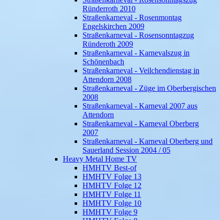
Ründerroth 2010
Straßenkarneval - Rosenmontag
Engelskirchen 2009
Straßenkarneval - Rosensonntagzug
Ründeroth 2009
Straßenkarneval - Karnevalszug in
Schönenbach
Straßenkarneval - Veilchendienstag in
Attendorn 2008
Straßenkarneval - Züge im Oberbergischen
2008
Straßenkarneval - Karneval 2007 aus
Attendorn
Straßenkarneval - Karneval Oberberg
2007
Straßenkarneval - Karneval Oberberg und
Sauerland Session 2004 / 05
Heavy Metal Home TV
HMHTV Best-of
HMHTV Folge 13
HMHTV Folge 12
HMHTV Folge 11
HMHTV Folge 10
HMHTV Folge 9