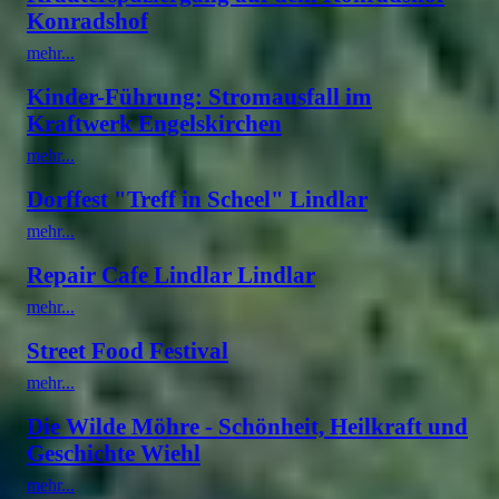
Konradshof
mehr...
Kinder-Führung: Stromausfall im
Kraftwerk Engelskirchen
mehr...
Dorffest "Treff in Scheel" Lindlar
mehr...
Repair Cafe Lindlar Lindlar
mehr...
Street Food Festival
mehr...
Die Wilde Möhre - Schönheit, Heilkraft und
Geschichte Wiehl
mehr...