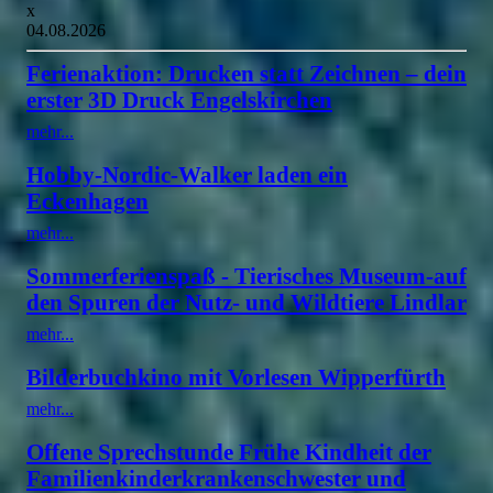
x
04.08.2026
Ferienaktion: Drucken statt Zeichnen – dein
erster 3D Druck Engelskirchen
mehr...
Hobby-Nordic-Walker laden ein
Eckenhagen
mehr...
Sommerferienspaß - Tierisches Museum-auf
den Spuren der Nutz- und Wildtiere Lindlar
mehr...
Bilderbuchkino mit Vorlesen Wipperfürth
mehr...
Offene Sprechstunde Frühe Kindheit der
Familienkinderkrankenschwester und