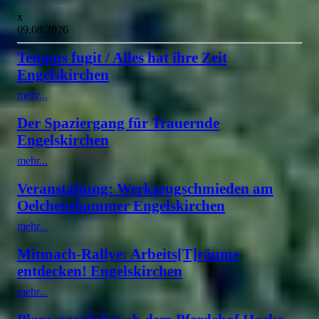
x
09.08.2026
Tempus fugit / Alles hat ihre Zeit
Engelskirchen
mehr...
Der Spaziergang für Trauernde
Engelskirchen
mehr...
Veranstaltung: Werkzeugschmieden am
Oelchenshammer Engelskirchen
mehr...
Mitmach-Rallye: Arbeits[T]räume
entdecken! Engelskirchen
mehr...