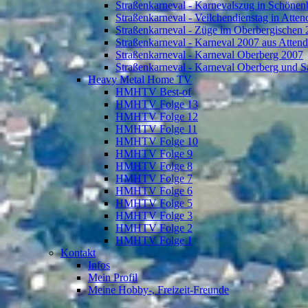
Straßenkarneval - Karnevalszug in Schönen
Straßenkarneval - Veilchendienstag in Atte
Straßenkarneval - Züge im Oberbergischen
Straßenkarneval - Karneval 2007 aus Atten
Straßenkarneval - Karneval Oberberg 2007
Straßenkarneval - Karneval Oberberg und S
Heavy Metal Home TV
HMHTV Best-of
HMHTV Folge 13
HMHTV Folge 12
HMHTV Folge 11
HMHTV Folge 10
HMHTV Folge 9
HMHTV Folge 8
HMHTV Folge 7
HMHTV Folge 6
HMHTV Folge 5
HMHTV Folge 3
HMHTV Folge 2
HMHTV Folge 1
Kontakt
Infos
Mein Profil
Meine Hobby-, Freizeit-Freunde