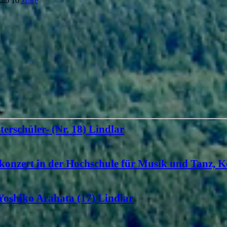
e.ab 10
Jahre
terschüler- (Nr. 18) Lindlar
konzert in der Hochschule für Musik und Tanz, K
 Yoshiko Arahata (17) Lindlar