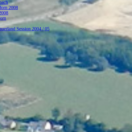
bach
ndorn 2008
 2008
dorn
auerland Session 2004 / 05