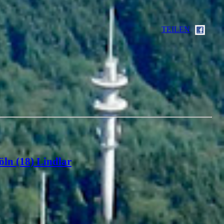
TEILEN
öln (18) Lindlar