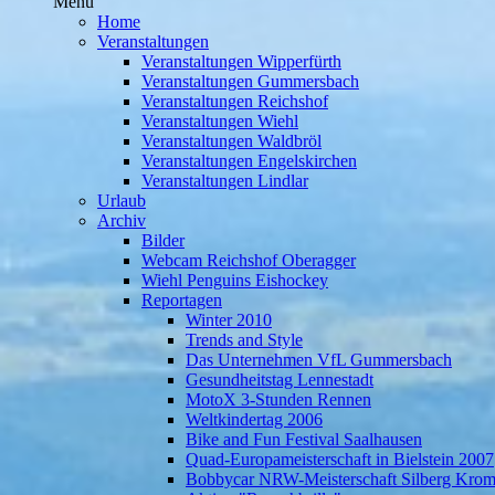
Menü
Home
Veranstaltungen
Veranstaltungen Wipperfürth
Veranstaltungen Gummersbach
Veranstaltungen Reichshof
Veranstaltungen Wiehl
Veranstaltungen Waldbröl
Veranstaltungen Engelskirchen
Veranstaltungen Lindlar
Urlaub
Archiv
Bilder
Webcam Reichshof Oberagger
Wiehl Penguins Eishockey
Reportagen
Winter 2010
Trends and Style
Das Unternehmen VfL Gummersbach
Gesundheitstag Lennestadt
MotoX 3-Stunden Rennen
Weltkindertag 2006
Bike and Fun Festival Saalhausen
Quad-Europameisterschaft in Bielstein 2007
Bobbycar NRW-Meisterschaft Silberg Krom