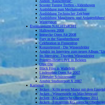
Aktion "Rauschbrille"
Scooter Tuning Treffen - Aldenhoven
Ausbildung zum Mechatroniker
Ausbildung Technischer Zeichner
Ausbildung Maschinen- und Anlagenführer/
Wintersport
Eventmagazin NACHTSICHT
Halloween 2008
Immecke Open Air 2008
Fury in the Slaughterhouse
Celebration in Finnentrop
Konzertreport - Die Wingenfelder
Anubiz im Interview zum neuen Album "U
Im Interview: Thorsten Wingenfelder
Pointers-Head LIVE in Belgien
Olpe Ole
Bläck Föss in Wallefeld
Lindenplatz Open Air 2007
Zillertaler Schürzenjäger
Anubiz Studioreport X 2007
Karneval
Jecken - Köln gegen Mainz mit dem Engelsk
Jecken - Wasserspiele im Märchenwald
Jecken - KG närrische Oberberger 2011
Jecken - Fototermin KG närrsche Oberberg