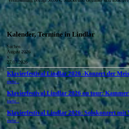
Veranstaltung beträgt 50,00 €. Snacks und Getränke sind inklusiv
Kalender, Termine in Lindlar
Suchen
August 2026
x
27.07.2026
Klavierfestival Lindlar 2026 -Konzert der Meis
mehr...
Klavierfestival Lindlar 2026 on tour: Kammer
mehr...
Klavierfestival Lindlar 2026: Solokonzert mit
mehr...