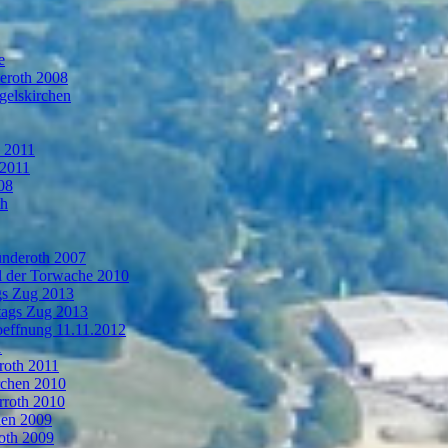
e
deroth 2008
gelskirchen
n 2011
 2011
08
th
ünderoth 2007
l der Torwache 2010
gs Zug 2013
tags Zug 2013
oeffnung 11.11.2012
1
roth 2011
rchen 2010
rroth 2010
hen 2009
oth 2009