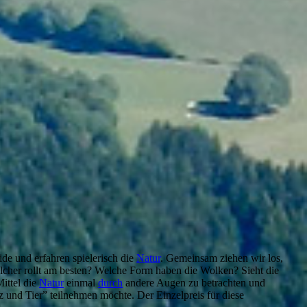
de und erfahren spielerisch die
Natur
. Gemeinsam ziehen wir los,
her rollt am besten? Welche Form haben die Wolken? Sieht die
ittel die
Natur
einmal
durch
andere Augen zu betrachten und
 und Tier” teilnehmen möchte. Der Einzelpreis für diese