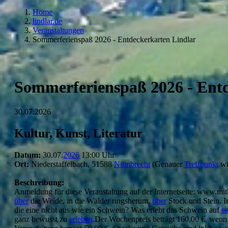
Home
lindlar.de
Veranstaltungen
Sommerferienspaß 2026 - Entdeckerkarten Lindlar
Sommerferienspaß 2026 - Entd
30.07.2026
Kultur, Kunst, Literatur
Datum:
30.07.
2026
13:00 Uhr
Ort:
Niederstaffelbach, 51588
Nümbrecht
(Genauer
Treffpunkt
wi
Beschreibung:
Anmeldung für diese Veranstaltung auf der Internetseite: www.mit
über
die Weide, in die Wälder ringsherum,
über
Stock und Stein. 
die eine nicht aus wie ein Schwein? Was erlebt das Schwein auf
se
ganz bewusst zu
erleben
.Der Wochenpreis beträgt 160,00 €, wenn