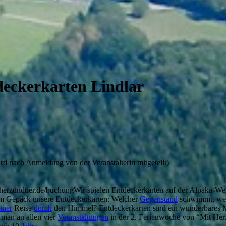
eckerkarten Lindlar
rd nach Anmeldung von der Veranstalterin mitgeteilt)
herzundtier.de/buchungWir spielen Entdeckerkarten auf der Alpaka-Wei
Im Gepäck unsere Entdeckerkarten: Welcher
Gegenstand
schwimmt, welc
iner
Reise
durch
den Himmel? Entdeckerkarten sind ein wunderbares M
 man an allen vier
Veranstaltungen
in der 2. Ferienwoche von “Mit Herz