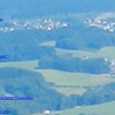
in
nruh"
irchener Dreigestirn
er 2011