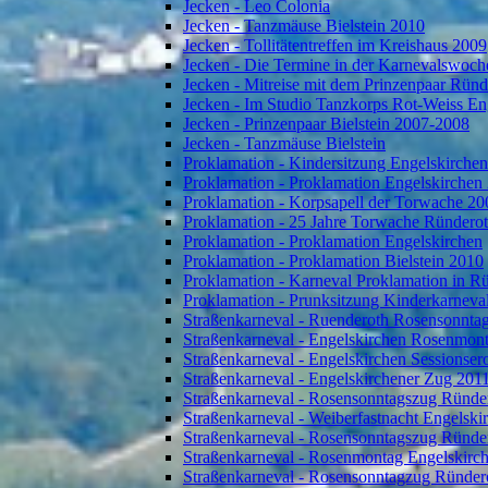
Jecken - Leo Colonia
Jecken - Tanzmäuse Bielstein 2010
Jecken - Tollitätentreffen im Kreishaus 2009
Jecken - Die Termine in der Karnevalswoch
Jecken - Mitreise mit dem Prinzenpaar Rün
Jecken - Im Studio Tanzkorps Rot-Weiss En
Jecken - Prinzenpaar Bielstein 2007-2008
Jecken - Tanzmäuse Bielstein
Proklamation - Kindersitzung Engelskirche
Proklamation - Proklamation Engelskirchen
Proklamation - Korpsapell der Torwache 20
Proklamation - 25 Jahre Torwache Ründero
Proklamation - Proklamation Engelskirchen
Proklamation - Proklamation Bielstein 2010
Proklamation - Karneval Proklamation in R
Proklamation - Prunksitzung Kinderkarneva
Straßenkarneval - Ruenderoth Rosensonnta
Straßenkarneval - Engelskirchen Rosenmon
Straßenkarneval - Engelskirchen Sessionser
Straßenkarneval - Engelskirchener Zug 201
Straßenkarneval - Rosensonntagszug Ründe
Straßenkarneval - Weiberfastnacht Engelski
Straßenkarneval - Rosensonntagszug Ründe
Straßenkarneval - Rosenmontag Engelskirc
Straßenkarneval - Rosensonntagzug Ründer