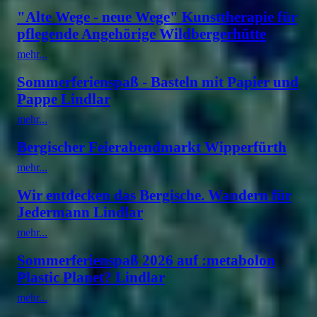
"Alte Wege - neue Wege" Kunsttherapie für
pflegende Angehörige Wildbergerhütte
mehr...
Sommerferienspaß - Basteln mit Papier und
Pappe Lindlar
mehr...
Bergischer Feierabendmarkt Wipperfürth
mehr...
Wir entdecken das Bergische. Wandern für
Jedermann Lindlar
mehr...
Sommerferienspaß 2026 auf :metabolon
Plastic Planet? Lindlar
mehr...