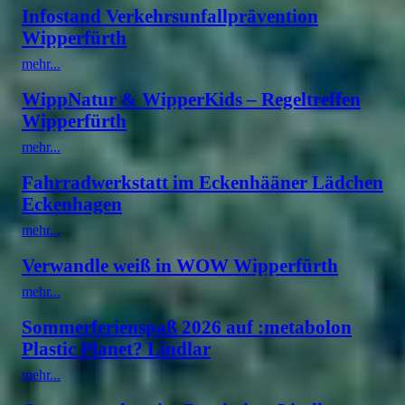
Infostand Verkehrsunfallprävention
Wipperfürth
mehr...
WippNatur & WipperKids – Regeltreffen
Wipperfürth
mehr...
Fahrradwerkstatt im Eckenhääner Lädchen
Eckenhagen
mehr...
Verwandle weiß in WOW Wipperfürth
mehr...
Sommerferienspaß 2026 auf :metabolon
Plastic Planet? Lindlar
mehr...