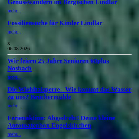
Genusswandern im Bergischen Lindlar
mehr...
Fossiliensuche für Kinder Lindlar
mehr...
x
06.08.2026
Wir feiern 25 Jahre Senioren 60plus
Nosbach
mehr...
Die Wiehltalsperre - Wie kommt das Wasser
zu uns? Brüchermühle
mehr...
Ferienaktion: Abgedreht! Deine kleine
Automatenbox Engelskirchen
mehr...