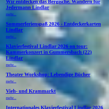
Wir entdecken das Bergische. Wandern für
Jedermann Lindlar
mehr...
Sommerferienspaß 2026 - Entdeckerkarten
Lindlar
mehr...
Klavierfestival Lindlar 2026 on tour:
Kammerkonzert in Gummersbach (22)
Lindlar
mehr...
Theater Workshop: Lebendige Bücher
mehr...
Vieh- und Krammarkt
mehr...
Internationales Klavierfestival Lindlar 2026