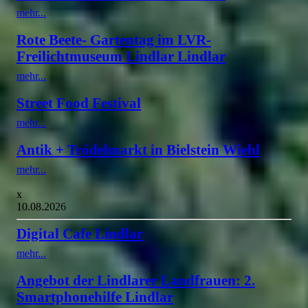
mehr...
Rote Beete- Gartentag im LVR-
Freilichtmuseum Lindlar Lindlar
mehr...
Street Food Festival
mehr...
Antik + Trödelmarkt in Bielstein Wiehl
mehr...
x
10.08.2026
Digital Cafe Lindlar
mehr...
Angebot der Lindlarer Landfrauen: 2.
Smartphonehilfe Lindlar