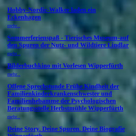
Hobby-Nordic-Walker laden ein
Eckenhagen
mehr...
Sommerferienspaß - Tierisches Museum-auf
den Spuren der Nutz- und Wildtiere Lindlar
mehr...
Bilderbuchkino mit Vorlesen Wipperfürth
mehr...
Offene Sprechstunde Frühe Kindheit der
Familienkinderkrankenschwester und
Familienhebamme der Psychologischen
Beratungsstelle Herbstmühle Wipperfürth
mehr...
Deine Story. Deine Spuren. Deine Biografie
Wipperfürth