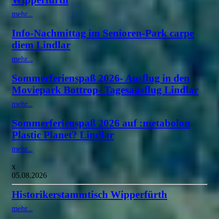
mehr...
Info-Nachmittag im Senioren-Park carpe
diem Lindlar
mehr...
Sommerferienspaß 2026- Ausflug in den
Moviepark Bottrop- Tagesausflug Lindlar
mehr...
Sommerferienspaß 2026 auf :metabolon
Plastic Planet? Lindlar
mehr...
x
05.08.2026
Historikerstammtisch Wipperfürth
mehr...