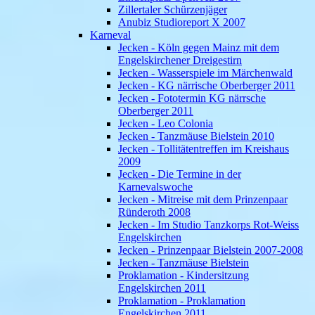
Zillertaler Schürzenjäger
Anubiz Studioreport X 2007
Karneval
Jecken - Köln gegen Mainz mit dem
Engelskirchener Dreigestirn
Jecken - Wasserspiele im Märchenwald
Jecken - KG närrische Oberberger 2011
Jecken - Fototermin KG närrsche
Oberberger 2011
Jecken - Leo Colonia
Jecken - Tanzmäuse Bielstein 2010
Jecken - Tollitätentreffen im Kreishaus
2009
Jecken - Die Termine in der
Karnevalswoche
Jecken - Mitreise mit dem Prinzenpaar
Ründeroth 2008
Jecken - Im Studio Tanzkorps Rot-Weiss
Engelskirchen
Jecken - Prinzenpaar Bielstein 2007-2008
Jecken - Tanzmäuse Bielstein
Proklamation - Kindersitzung
Engelskirchen 2011
Proklamation - Proklamation
Engelskirchen 2011