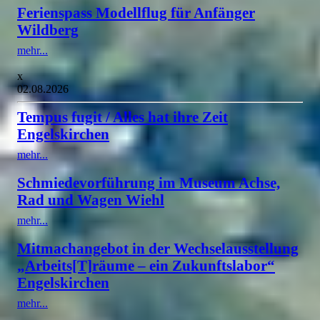
Ferienspass Modellflug für Anfänger
Wildberg
mehr...
x
02.08.2026
Tempus fugit / Alles hat ihre Zeit
Engelskirchen
mehr...
Schmiedevorführung im Museum Achse,
Rad und Wagen Wiehl
mehr...
Mitmachangebot in der Wechselausstellung
„Arbeits[T]räume – ein Zukunftslabor“
Engelskirchen
mehr...