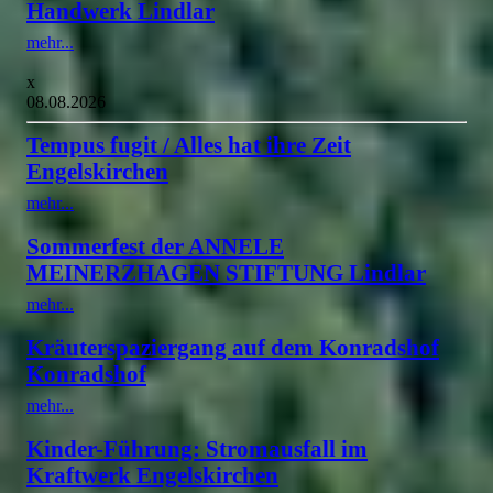
Handwerk Lindlar
mehr...
x
08.08.2026
Tempus fugit / Alles hat ihre Zeit
Engelskirchen
mehr...
Sommerfest der ANNELE
MEINERZHAGEN STIFTUNG Lindlar
mehr...
Kräuterspaziergang auf dem Konradshof
Konradshof
mehr...
Kinder-Führung: Stromausfall im
Kraftwerk Engelskirchen