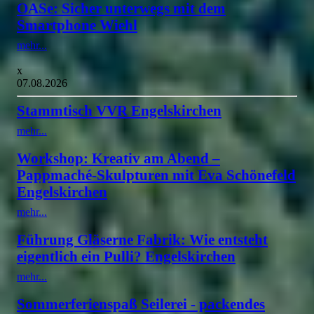
OASe: Sicher unterwegs mit dem
Smartphone Wiehl
mehr...
x
07.08.2026
Stammtisch VVR Engelskirchen
mehr...
Workshop: Kreativ am Abend –
Pappmaché-Skulpturen mit Eva Schönefeld
Engelskirchen
mehr...
Führung Gläserne Fabrik: Wie entsteht
eigentlich ein Pulli? Engelskirchen
mehr...
Sommerferienspaß Seilerei - packendes