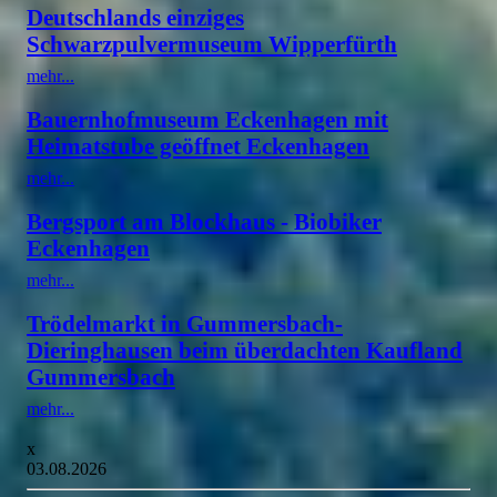
Deutschlands einziges
Schwarzpulvermuseum Wipperfürth
mehr...
Bauernhofmuseum Eckenhagen mit
Heimatstube geöffnet Eckenhagen
mehr...
Bergsport am Blockhaus - Biobiker
Eckenhagen
mehr...
Trödelmarkt in Gummersbach-
Dieringhausen beim überdachten Kaufland
Gummersbach
mehr...
x
03.08.2026