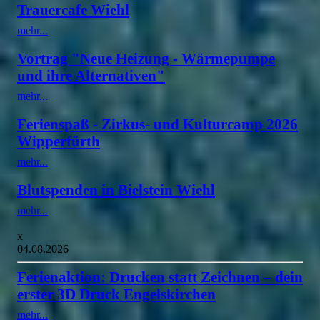
Trauercafe Wiehl
mehr...
Vortrag "Neue Heizung - Wärmepumpe
und ihre Alternativen"
mehr...
Ferienspaß - Zirkus- und Kulturcamp 2026
Wipperfürth
mehr...
Blutspenden in Bielstein Wiehl
mehr...
x
04.08.2026
Ferienaktion: Drucken statt Zeichnen – dein
erster 3D Druck Engelskirchen
mehr...