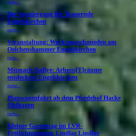
mehr...
Der Spaziergang für Trauernde
Engelskirchen
mehr...
Veranstaltung: Werkzeugschmieden am
Oelchenshammer Engelskirchen
mehr...
Mitmach-Rallye: Arbeits[T]räume
entdecken! Engelskirchen
mehr...
Planwagenfahrt ab dem Pferdehof Hacke
Ohlhagen
mehr...
Kleiner Gartentag im LVR-
Freilichtmuseum Lindlar Lindlar