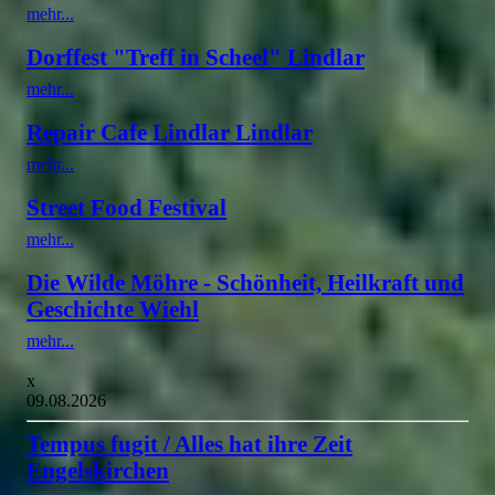
mehr...
Dorffest "Treff in Scheel" Lindlar
mehr...
Repair Cafe Lindlar Lindlar
mehr...
Street Food Festival
mehr...
Die Wilde Möhre - Schönheit, Heilkraft und
Geschichte Wiehl
mehr...
x
09.08.2026
Tempus fugit / Alles hat ihre Zeit
Engelskirchen