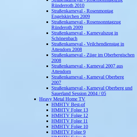
Ründerroth 2010
Straßenkarneval - Rosenmontag
Engelskirchen 2009
Straßenkarneval - Rosensonntagzug
Ründeroth 2009
Straßenkarneval - Karnevalszug in
Schönenbach
Straßenkarneval - Veilchendienstag in
Attendorn 2008
Straßenkarneval - Züge im Oberbergischen
2008
Straßenkarneval - Karneval 2007 aus
Attendorn
Straßenkarneval - Karneval Oberberg
2007
Straßenkarneval - Karneval Oberberg und
Sauerland Session 2004 / 05
Heavy Metal Home TV
HMHTV Best-of
HMHTV Folge 13
HMHTV Folge 12
HMHTV Folge 11
HMHTV Folge 10
HMHTV Folge 9