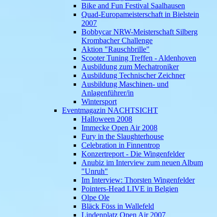
Bike and Fun Festival Saalhausen
Quad-Europameisterschaft in Bielstein
2007
Bobbycar NRW-Meisterschaft Silberg
Krombacher Challenge
Aktion "Rauschbrille"
Scooter Tuning Treffen - Aldenhoven
Ausbildung zum Mechatroniker
Ausbildung Technischer Zeichner
Ausbildung Maschinen- und
Anlagenführer/in
Wintersport
Eventmagazin NACHTSICHT
Halloween 2008
Immecke Open Air 2008
Fury in the Slaughterhouse
Celebration in Finnentrop
Konzertreport - Die Wingenfelder
Anubiz im Interview zum neuen Album
"Unruh"
Im Interview: Thorsten Wingenfelder
Pointers-Head LIVE in Belgien
Olpe Ole
Bläck Föss in Wallefeld
Lindenplatz Open Air 2007