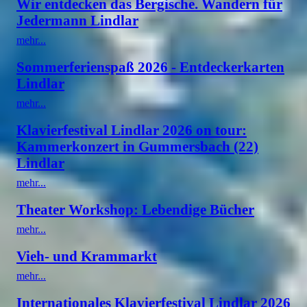
Wir entdecken das Bergische. Wandern für
Jedermann Lindlar
mehr...
Sommerferienspaß 2026 - Entdeckerkarten
Lindlar
mehr...
Klavierfestival Lindlar 2026 on tour:
Kammerkonzert in Gummersbach (22)
Lindlar
mehr...
Theater Workshop: Lebendige Bücher
mehr...
Vieh- und Krammarkt
mehr...
Internationales Klavierfestival Lindlar 2026