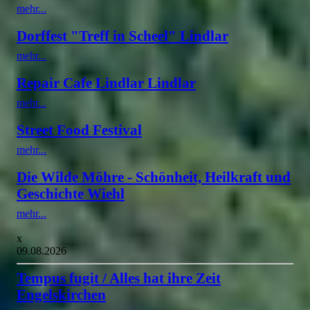
mehr...
Dorffest "Treff in Scheel" Lindlar
mehr...
Repair Cafe Lindlar Lindlar
mehr...
Street Food Festival
mehr...
Die Wilde Möhre - Schönheit, Heilkraft und
Geschichte Wiehl
mehr...
x
09.08.2026
Tempus fugit / Alles hat ihre Zeit
Engelskirchen