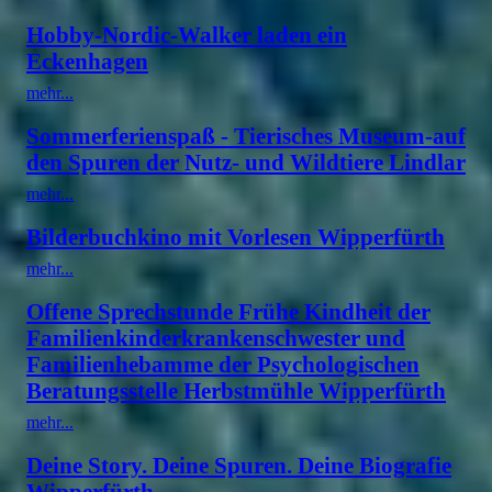
Hobby-Nordic-Walker laden ein
Eckenhagen
mehr...
Sommerferienspaß - Tierisches Museum-auf
den Spuren der Nutz- und Wildtiere Lindlar
mehr...
Bilderbuchkino mit Vorlesen Wipperfürth
mehr...
Offene Sprechstunde Frühe Kindheit der
Familienkinderkrankenschwester und
Familienhebamme der Psychologischen
Beratungsstelle Herbstmühle Wipperfürth
mehr...
Deine Story. Deine Spuren. Deine Biografie
Wipperfürth