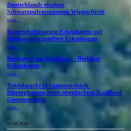
Deutschlands einziges
Schwarzpulvermuseum Wipperfürth
mehr...
Bauernhofmuseum Eckenhagen mit
Heimatstube geöffnet Eckenhagen
mehr...
Bergsport am Blockhaus - Biobiker
Eckenhagen
mehr...
Trödelmarkt in Gummersbach-
Dieringhausen beim überdachten Kaufland
Gummersbach
mehr...
x
03.08.2026