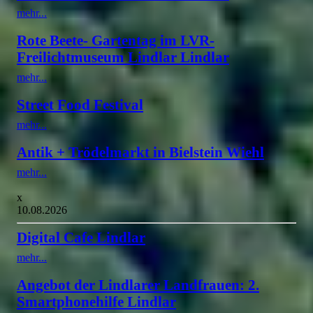
mehr...
Rote Beete- Gartentag im LVR-
Freilichtmuseum Lindlar Lindlar
mehr...
Street Food Festival
mehr...
Antik + Trödelmarkt in Bielstein Wiehl
mehr...
x
10.08.2026
Digital Cafe Lindlar
mehr...
Angebot der Lindlarer Landfrauen: 2.
Smartphonehilfe Lindlar