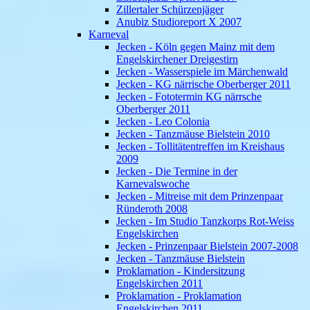
Zillertaler Schürzenjäger
Anubiz Studioreport X 2007
Karneval
Jecken - Köln gegen Mainz mit dem
Engelskirchener Dreigestirn
Jecken - Wasserspiele im Märchenwald
Jecken - KG närrische Oberberger 2011
Jecken - Fototermin KG närrsche
Oberberger 2011
Jecken - Leo Colonia
Jecken - Tanzmäuse Bielstein 2010
Jecken - Tollitätentreffen im Kreishaus
2009
Jecken - Die Termine in der
Karnevalswoche
Jecken - Mitreise mit dem Prinzenpaar
Ründeroth 2008
Jecken - Im Studio Tanzkorps Rot-Weiss
Engelskirchen
Jecken - Prinzenpaar Bielstein 2007-2008
Jecken - Tanzmäuse Bielstein
Proklamation - Kindersitzung
Engelskirchen 2011
Proklamation - Proklamation
Engelskirchen 2011