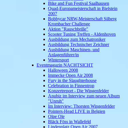
Bike and Fun Festival Saalhausen
Quad-Europameisterschaft in Bielstein
2007
Bobbycar NRW-Meisterschaft Silberg
Krombacher Challenge
Aktion "Rauschbrille"
Scooter Tuning Treffen - Aldenhoven
Ausbildung zum Mechatroniker
Ausbildung Technischer Zeichner
Ausbildung Maschinen- und
Anlagenführer/in
Wintersport
Eventmagazin NACHTSICHT
Halloween 2008
Immecke Open Air 2008
Fury in the Slaughterhouse
Celebration in Finnentrop
Konzertreport - Die Wingenfelder
Anubiz im Interview zum neuen Album
"Unruh"
Im Interview: Thorsten Wingenfelder
Pointers-Head LIVE in Belgien
Olpe Ole
Bläck Föss in Wallefeld
Lindenplatz Open Air 2007