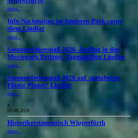
mehr...
Info-Nachmittag im Senioren-Park carpe
diem Lindlar
mehr...
Sommerferienspaß 2026- Ausflug in den
Moviepark Bottrop- Tagesausflug Lindlar
mehr...
Sommerferienspaß 2026 auf :metabolon
Plastic Planet? Lindlar
mehr...
x
05.08.2026
Historikerstammtisch Wipperfürth
mehr...