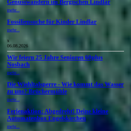
Genusswandern im Bergischen Lindlar
mehr...
Fossiliensuche für Kinder Lindlar
mehr...
x
06.08.2026
Wir feiern 25 Jahre Senioren 60plus
Nosbach
mehr...
Die Wiehltalsperre - Wie kommt das Wasser
zu uns? Brüchermühle
mehr...
Ferienaktion: Abgedreht! Deine kleine
Automatenbox Engelskirchen
mehr...