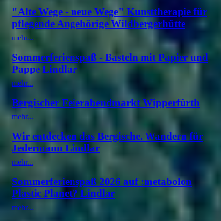
"Alte Wege - neue Wege" Kunsttherapie für
pflegende Angehörige Wildbergerhütte
mehr...
Sommerferienspaß - Basteln mit Papier und
Pappe Lindlar
mehr...
Bergischer Feierabendmarkt Wipperfürth
mehr...
Wir entdecken das Bergische. Wandern für
Jedermann Lindlar
mehr...
Sommerferienspaß 2026 auf :metabolon
Plastic Planet? Lindlar
mehr...