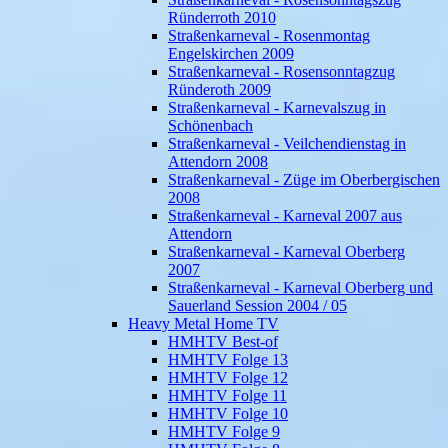
Ründerroth 2010
Straßenkarneval - Rosenmontag
Engelskirchen 2009
Straßenkarneval - Rosensonntagzug
Ründeroth 2009
Straßenkarneval - Karnevalszug in
Schönenbach
Straßenkarneval - Veilchendienstag in
Attendorn 2008
Straßenkarneval - Züge im Oberbergischen
2008
Straßenkarneval - Karneval 2007 aus
Attendorn
Straßenkarneval - Karneval Oberberg
2007
Straßenkarneval - Karneval Oberberg und
Sauerland Session 2004 / 05
Heavy Metal Home TV
HMHTV Best-of
HMHTV Folge 13
HMHTV Folge 12
HMHTV Folge 11
HMHTV Folge 10
HMHTV Folge 9