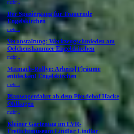
mehr...
Der Spaziergang für Trauernde
Engelskirchen
mehr...
Veranstaltung: Werkzeugschmieden am
Oelchenshammer Engelskirchen
mehr...
Mitmach-Rallye: Arbeits[T]räume
entdecken! Engelskirchen
mehr...
Planwagenfahrt ab dem Pferdehof Hacke
Ohlhagen
mehr...
Kleiner Gartentag im LVR-
Freilichtmuseum Lindlar Lindlar