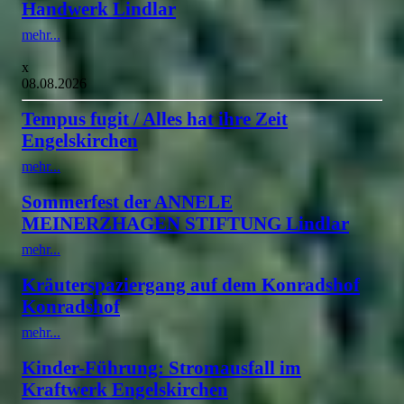
Handwerk Lindlar
mehr...
x
08.08.2026
Tempus fugit / Alles hat ihre Zeit
Engelskirchen
mehr...
Sommerfest der ANNELE
MEINERZHAGEN STIFTUNG Lindlar
mehr...
Kräuterspaziergang auf dem Konradshof
Konradshof
mehr...
Kinder-Führung: Stromausfall im
Kraftwerk Engelskirchen