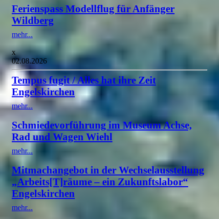
Ferienspass Modellflug für Anfänger
Wildberg
mehr...
x
02.08.2026
Tempus fugit / Alles hat ihre Zeit
Engelskirchen
mehr...
Schmiedevorführung im Museum Achse,
Rad und Wagen Wiehl
mehr...
Mitmachangebot in der Wechselausstellung
„Arbeits[T]räume – ein Zukunftslabor“
Engelskirchen
mehr...