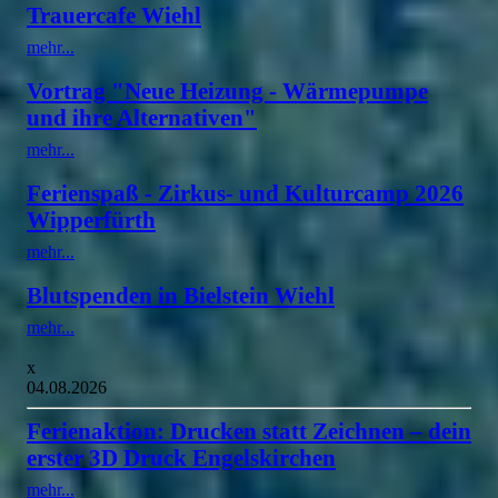
Trauercafe Wiehl
mehr...
Vortrag "Neue Heizung - Wärmepumpe
und ihre Alternativen"
mehr...
Ferienspaß - Zirkus- und Kulturcamp 2026
Wipperfürth
mehr...
Blutspenden in Bielstein Wiehl
mehr...
x
04.08.2026
Ferienaktion: Drucken statt Zeichnen – dein
erster 3D Druck Engelskirchen
mehr...