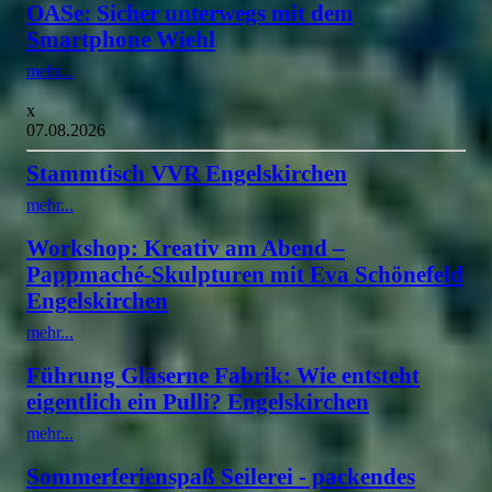
OASe: Sicher unterwegs mit dem
Smartphone Wiehl
mehr...
x
07.08.2026
Stammtisch VVR Engelskirchen
mehr...
Workshop: Kreativ am Abend –
Pappmaché-Skulpturen mit Eva Schönefeld
Engelskirchen
mehr...
Führung Gläserne Fabrik: Wie entsteht
eigentlich ein Pulli? Engelskirchen
mehr...
Sommerferienspaß Seilerei - packendes