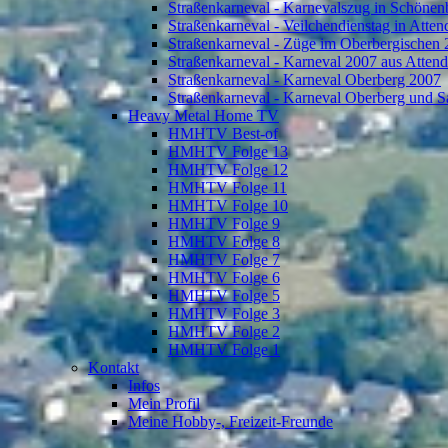
Straßenkarneval - Karnevalszug in Schönen
Straßenkarneval - Veilchendienstag in Atte
Straßenkarneval - Züge im Oberbergischen
Straßenkarneval - Karneval 2007 aus Atten
Straßenkarneval - Karneval Oberberg 2007
Straßenkarneval - Karneval Oberberg und S
Heavy Metal Home TV
HMHTV Best-of
HMHTV Folge 13
HMHTV Folge 12
HMHTV Folge 11
HMHTV Folge 10
HMHTV Folge 9
HMHTV Folge 8
HMHTV Folge 7
HMHTV Folge 6
HMHTV Folge 5
HMHTV Folge 3
HMHTV Folge 2
HMHTV Folge 1
Kontakt
Infos
Mein Profil
Meine Hobby-, Freizeit-Freunde