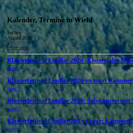
Kalender, Termine in Wiehl
Suchen
August 2026
x
27.07.2026
Klavierfestival Lindlar 2026 -Konzert der Meis
mehr...
Klavierfestival Lindlar 2026 on tour: Kammer
mehr...
Klavierfestival Lindlar 2026: Solokonzert mit
mehr...
Klavierfestival Lindlar 202 on tour: Kammerk
mehr...