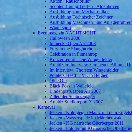
Aktion "Rauschbrille"
Scooter Tuning Treffen - Aldenhoven
Ausbildung zum Mechatroniker
Ausbildung Technischer Zeichner
Ausbildung Maschinen- und Anlagenführer/
Wintersport
Eventmagazin NACHTSICHT
Halloween 2008
Immecke Open Air 2008
Fury in the Slaughterhouse
Celebration in Finnentrop
Konzertreport - Die Wingenfelder
Anubiz im Interview zum neuen Album "U
Im Interview: Thorsten Wingenfelder
Pointers-Head LIVE in Belgien
Olpe Ole
Bläck Föss in Wallefeld
Lindenplatz Open Air 2007
Zillertaler Schürzenjäger
Anubiz Studioreport X 2007
Karneval
Jecken - Köln gegen Mainz mit dem Engelsk
Jecken - Wasserspiele im Märchenwald
Jecken - KG närrische Oberberger 2011
Jecken - Fototermin KG närrsche Oberberg