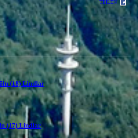
TEILEN
öln (18) Lindlar
n (17) Lindlar