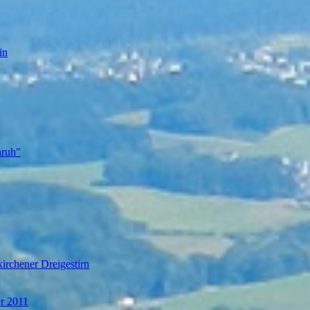
in
nruh"
irchener Dreigestirn
er 2011