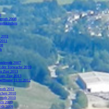
e
deroth 2008
gelskirchen
n 2011
 2011
08
th
ünderoth 2007
l der Torwache 2010
gs Zug 2013
tags Zug 2013
oeffnung 11.11.2012
1
roth 2011
rchen 2010
rroth 2010
hen 2009
oth 2009