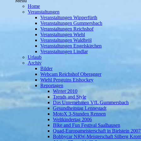
Menü
Home
Veranstaltungen
Veranstaltungen Wipperfürth
Veranstaltungen Gummersbach
Veranstaltungen Reichshof
Veranstaltungen Wiehl
Veranstaltungen Waldbröl
Veranstaltungen Engelskirchen
Veranstaltungen Lindlar
Urlaub
Archiv
Bilder
Webcam Reichshof Oberagger
Wiehl Penguins Eishockey
Reportagen
Winter 2010
Trends and Style
Das Unternehmen VfL Gummersbach
Gesundheitstag Lennestadt
MotoX 3-Stunden Rennen
Weltkindertag 2006
Bike and Fun Festival Saalhausen
Quad-Europameisterschaft in Bielstein 2007
Bobbycar NRW-Meisterschaft Silberg Krom