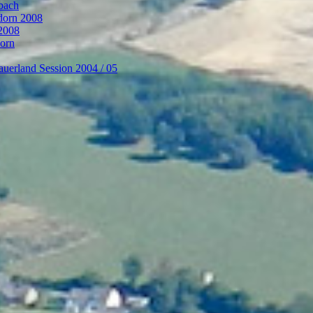
bach
ndorn 2008
 2008
dorn
auerland Session 2004 / 05