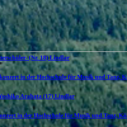
terschüler- (Nr. 18) Lindlar
konzert in der Hochschule für Musik und Tanz, K
 Yoshiko Arahata (17) Lindlar
onzert in der Hochschule für Musik und Tanz, Köl