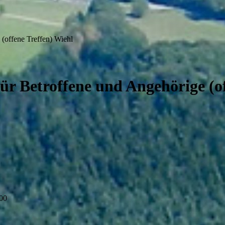
e (offene Treffen) Wiehl
 für Betroffene und Angehörige (o
:00