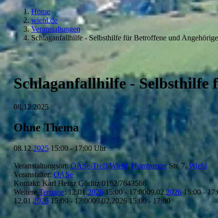
Home
wiehl.de
Veranstaltungen
Schlaganfallhilfe - Selbsthilfe für Betroffene und Angehörig
Schlaganfallhilfe - Selbsthilfe
08.12.2025
Ohne Thema
08.12.
2025
15:00 - 17:00 Uhr
Veranstaltungsort:
OASe-Treff
Wiehl
,
Homburger
Str. 7,
Wiehl
Veranstalter:
OASe
Kontakt: Karl Heinz Görlitz 0162/7643566
Weitere
Termine
: 12.01.
2026
15:00 - 17:0009.02.
2026
15:00 - 17
12.01.
2026
15:00 - 17:0009.02.2026 15:00 - 17:00