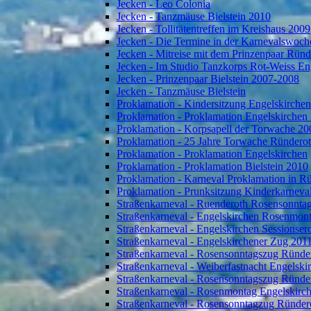
Jecken - Leo Colonia
Jecken - Tanzmäuse Bielstein 2010
Jecken - Tollitätentreffen im Kreishaus 2009
Jecken - Die Termine in der Karnevalswoch
Jecken - Mitreise mit dem Prinzenpaar Rün
Jecken - Im Studio Tanzkorps Rot-Weiss En
Jecken - Prinzenpaar Bielstein 2007-2008
Jecken - Tanzmäuse Bielstein
Proklamation - Kindersitzung Engelskirche
Proklamation - Proklamation Engelskirchen
Proklamation - Korpsapell der Torwache 20
Proklamation - 25 Jahre Torwache Ründero
Proklamation - Proklamation Engelskirchen
Proklamation - Proklamation Bielstein 2010
Proklamation - Karneval Proklamation in R
Proklamation - Prunksitzung Kinderkarneva
Straßenkarneval - Ruenderoth Rosensonnta
Straßenkarneval - Engelskirchen Rosenmon
Straßenkarneval - Engelskirchen Sessionser
Straßenkarneval - Engelskirchener Zug 201
Straßenkarneval - Rosensonntagszug Ründe
Straßenkarneval - Weiberfastnacht Engelski
Straßenkarneval - Rosensonntagszug Ründe
Straßenkarneval - Rosenmontag Engelskirc
Straßenkarneval - Rosensonntagzug Ründer