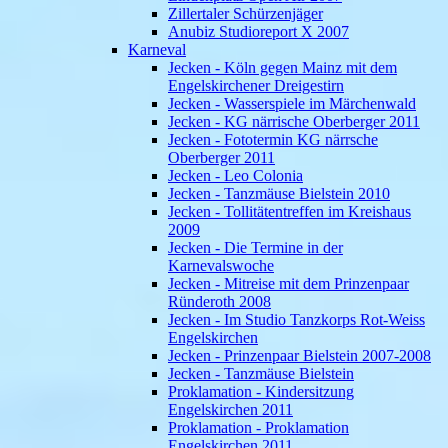
Zillertaler Schürzenjäger
Anubiz Studioreport X 2007
Karneval
Jecken - Köln gegen Mainz mit dem
Engelskirchener Dreigestirn
Jecken - Wasserspiele im Märchenwald
Jecken - KG närrische Oberberger 2011
Jecken - Fototermin KG närrsche
Oberberger 2011
Jecken - Leo Colonia
Jecken - Tanzmäuse Bielstein 2010
Jecken - Tollitätentreffen im Kreishaus
2009
Jecken - Die Termine in der
Karnevalswoche
Jecken - Mitreise mit dem Prinzenpaar
Ründeroth 2008
Jecken - Im Studio Tanzkorps Rot-Weiss
Engelskirchen
Jecken - Prinzenpaar Bielstein 2007-2008
Jecken - Tanzmäuse Bielstein
Proklamation - Kindersitzung
Engelskirchen 2011
Proklamation - Proklamation
Engelskirchen 2011