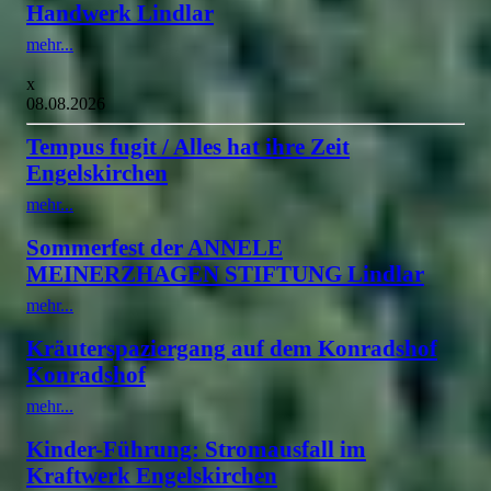
Handwerk Lindlar
mehr...
x
08.08.2026
Tempus fugit / Alles hat ihre Zeit
Engelskirchen
mehr...
Sommerfest der ANNELE
MEINERZHAGEN STIFTUNG Lindlar
mehr...
Kräuterspaziergang auf dem Konradshof
Konradshof
mehr...
Kinder-Führung: Stromausfall im
Kraftwerk Engelskirchen