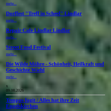
mehr...
Dorffest "Treff in Scheel" Lindlar
mehr...
Repair Cafe Lindlar Lindlar
mehr...
Street Food Festival
mehr...
Die Wilde Möhre - Schönheit, Heilkraft und
Geschichte Wiehl
mehr...
x
09.08.2026
Tempus fugit / Alles hat ihre Zeit
Engelskirchen