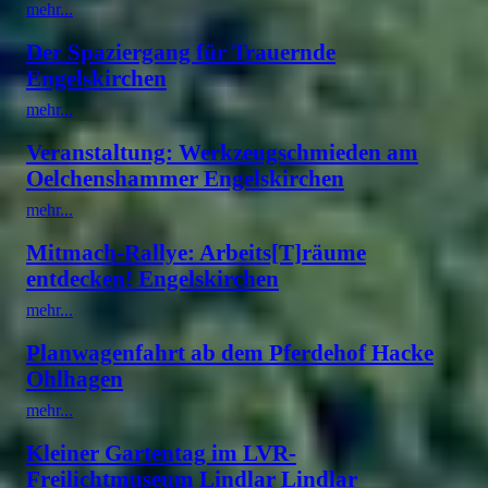
mehr...
Der Spaziergang für Trauernde
Engelskirchen
mehr...
Veranstaltung: Werkzeugschmieden am
Oelchenshammer Engelskirchen
mehr...
Mitmach-Rallye: Arbeits[T]räume
entdecken! Engelskirchen
mehr...
Planwagenfahrt ab dem Pferdehof Hacke
Ohlhagen
mehr...
Kleiner Gartentag im LVR-
Freilichtmuseum Lindlar Lindlar