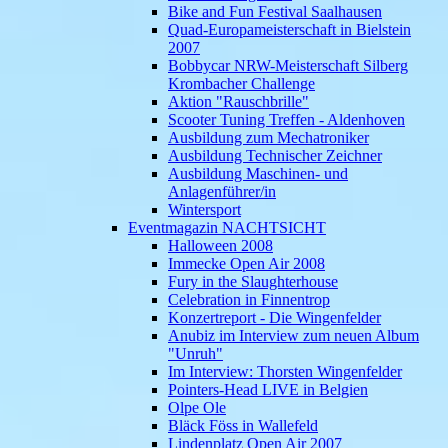
Bike and Fun Festival Saalhausen
Quad-Europameisterschaft in Bielstein
2007
Bobbycar NRW-Meisterschaft Silberg
Krombacher Challenge
Aktion "Rauschbrille"
Scooter Tuning Treffen - Aldenhoven
Ausbildung zum Mechatroniker
Ausbildung Technischer Zeichner
Ausbildung Maschinen- und
Anlagenführer/in
Wintersport
Eventmagazin NACHTSICHT
Halloween 2008
Immecke Open Air 2008
Fury in the Slaughterhouse
Celebration in Finnentrop
Konzertreport - Die Wingenfelder
Anubiz im Interview zum neuen Album
"Unruh"
Im Interview: Thorsten Wingenfelder
Pointers-Head LIVE in Belgien
Olpe Ole
Bläck Föss in Wallefeld
Lindenplatz Open Air 2007