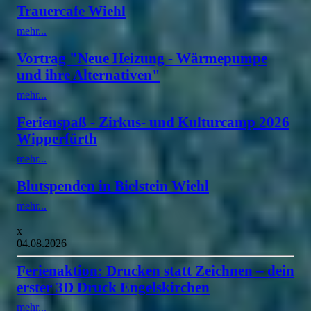
Trauercafe Wiehl
mehr...
Vortrag "Neue Heizung - Wärmepumpe
und ihre Alternativen"
mehr...
Ferienspaß - Zirkus- und Kulturcamp 2026
Wipperfürth
mehr...
Blutspenden in Bielstein Wiehl
mehr...
x
04.08.2026
Ferienaktion: Drucken statt Zeichnen – dein
erster 3D Druck Engelskirchen
mehr...