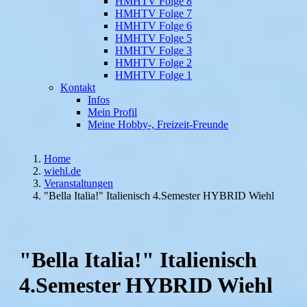
HMHTV Folge 8
HMHTV Folge 7
HMHTV Folge 6
HMHTV Folge 5
HMHTV Folge 3
HMHTV Folge 2
HMHTV Folge 1
Kontakt
Infos
Mein Profil
Meine Hobby-, Freizeit-Freunde
Home
wiehl.de
Veranstaltungen
"Bella Italia!" Italienisch 4.Semester HYBRID Wiehl
"Bella Italia!" Italienisch
4.Semester HYBRID Wiehl