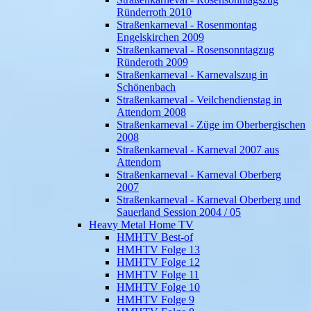
Ründerroth 2010
Straßenkarneval - Rosenmontag
Engelskirchen 2009
Straßenkarneval - Rosensonntagzug
Ründeroth 2009
Straßenkarneval - Karnevalszug in
Schönenbach
Straßenkarneval - Veilchendienstag in
Attendorn 2008
Straßenkarneval - Züge im Oberbergischen
2008
Straßenkarneval - Karneval 2007 aus
Attendorn
Straßenkarneval - Karneval Oberberg
2007
Straßenkarneval - Karneval Oberberg und
Sauerland Session 2004 / 05
Heavy Metal Home TV
HMHTV Best-of
HMHTV Folge 13
HMHTV Folge 12
HMHTV Folge 11
HMHTV Folge 10
HMHTV Folge 9