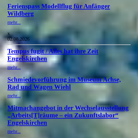
Ferienspass Modellflug für Anfänger
Wildberg
mehr...
x
02.08.2026
Tempus fugit / Alles hat ihre Zeit
Engelskirchen
mehr...
Schmiedevorführung im Museum Achse,
Rad und Wagen Wiehl
mehr...
Mitmachangebot in der Wechselausstellung
„Arbeits[T]räume – ein Zukunftslabor“
Engelskirchen
mehr...