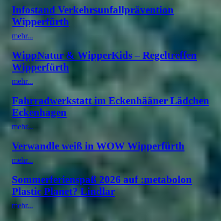
Infostand Verkehrsunfallprävention
Wipperfürth
mehr...
WippNatur & WipperKids – Regeltreffen
Wipperfürth
mehr...
Fahrradwerkstatt im Eckenhääner Lädchen
Eckenhagen
mehr...
Verwandle weiß in WOW Wipperfürth
mehr...
Sommerferienspaß 2026 auf :metabolon
Plastic Planet? Lindlar
mehr...