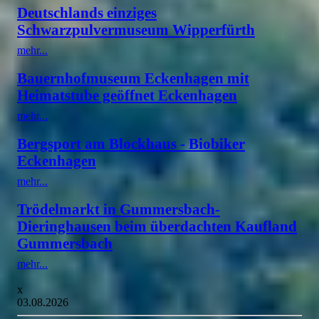
Deutschlands einziges
Schwarzpulvermuseum Wipperfürth
mehr...
Bauernhofmuseum Eckenhagen mit
Heimatstube geöffnet Eckenhagen
mehr...
Bergsport am Blockhaus - Biobiker
Eckenhagen
mehr...
Trödelmarkt in Gummersbach-
Dieringhausen beim überdachten Kaufland
Gummersbach
mehr...
x
03.08.2026