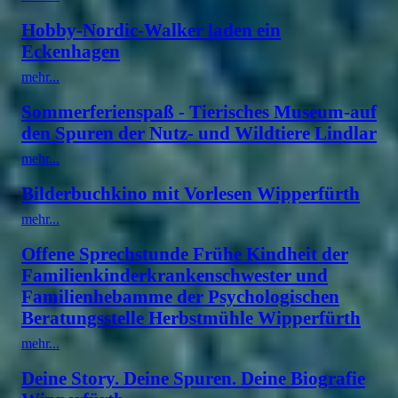
Hobby-Nordic-Walker laden ein
Eckenhagen
mehr...
Sommerferienspaß - Tierisches Museum-auf
den Spuren der Nutz- und Wildtiere Lindlar
mehr...
Bilderbuchkino mit Vorlesen Wipperfürth
mehr...
Offene Sprechstunde Frühe Kindheit der
Familienkinderkrankenschwester und
Familienhebamme der Psychologischen
Beratungsstelle Herbstmühle Wipperfürth
mehr...
Deine Story. Deine Spuren. Deine Biografie