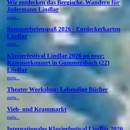
Wir entdecken das Bergische. Wandern für
Jedermann Lindlar
mehr...
Sommerferienspaß 2026 - Entdeckerkarten
Lindlar
mehr...
Klavierfestival Lindlar 2026 on tour:
Kammerkonzert in Gummersbach (22)
Lindlar
mehr...
Theater Workshop: Lebendige Bücher
mehr...
Vieh- und Krammarkt
mehr...
Internationales Klavierfestival Lindlar 2026