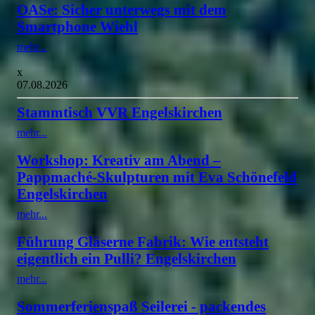
OASe: Sicher unterwegs mit dem
Smartphone Wiehl
mehr...
x
07.08.2026
Stammtisch VVR Engelskirchen
mehr...
Workshop: Kreativ am Abend –
Pappmaché-Skulpturen mit Eva Schönefeld
Engelskirchen
mehr...
Führung Gläserne Fabrik: Wie entsteht
eigentlich ein Pulli? Engelskirchen
mehr...
Sommerferienspaß Seilerei - packendes