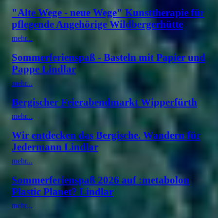
"Alte Wege - neue Wege" Kunsttherapie für
pflegende Angehörige Wildbergerhütte
mehr...
Sommerferienspaß - Basteln mit Papier und
Pappe Lindlar
mehr...
Bergischer Feierabendmarkt Wipperfürth
mehr...
Wir entdecken das Bergische. Wandern für
Jedermann Lindlar
mehr...
Sommerferienspaß 2026 auf :metabolon
Plastic Planet? Lindlar
mehr...