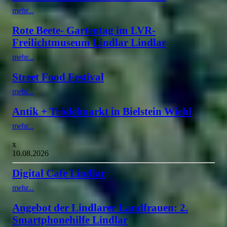
mehr...
Rote Beete- Gartentag im LVR-
Freilichtmuseum Lindlar Lindlar
mehr...
Street Food Festival
mehr...
Antik + Trödelmarkt in Bielstein Wiehl
mehr...
x
10.08.2026
Digital Cafe Lindlar
mehr...
Angebot der Lindlarer Landfrauen: 2.
Smartphonehilfe Lindlar