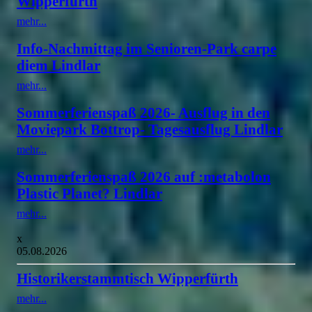
Wipperfürth
mehr...
Info-Nachmittag im Senioren-Park carpe
diem Lindlar
mehr...
Sommerferienspaß 2026- Ausflug in den
Moviepark Bottrop- Tagesausflug Lindlar
mehr...
Sommerferienspaß 2026 auf :metabolon
Plastic Planet? Lindlar
mehr...
x
05.08.2026
Historikerstammtisch Wipperfürth
mehr...