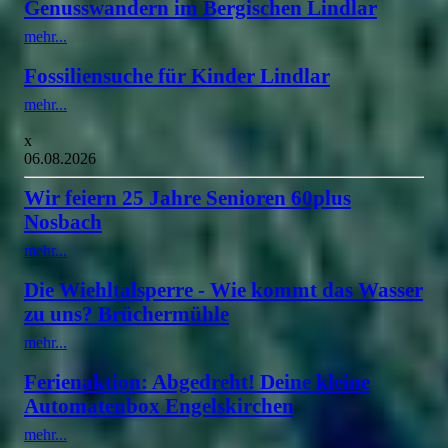
Genusswandern im Bergischen Lindlar
mehr...
Fossiliensuche für Kinder Lindlar
mehr...
x
06.08.2026
Wir feiern 25 Jahre Senioren 60plus
Nosbach
mehr...
Die Wiehltalsperre - Wie kommt das Wasser
zu uns? Brüchermühle
mehr...
Ferienaktion: Abgedreht! Deine kleine
Automatenbox Engelskirchen
mehr...