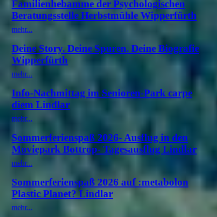
Familienhebamme der Psychologischen
Beratungsstelle Herbstmühle Wipperfürth
mehr...
Deine Story. Deine Spuren. Deine Biografie
Wipperfürth
mehr...
Info-Nachmittag im Senioren-Park carpe
diem Lindlar
mehr...
Sommerferienspaß 2026- Ausflug in den
Moviepark Bottrop- Tagesausflug Lindlar
mehr...
Sommerferienspaß 2026 auf :metabolon
Plastic Planet? Lindlar
mehr...