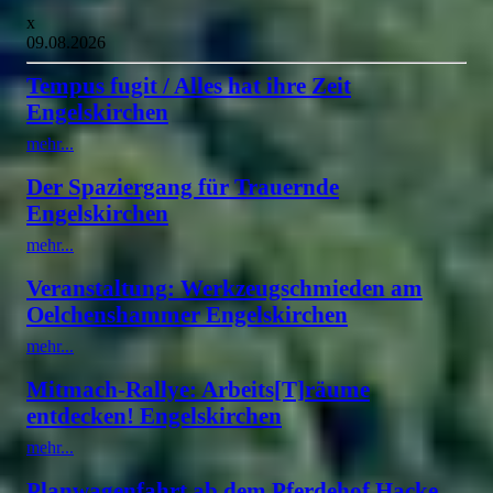
x
09.08.2026
Tempus fugit / Alles hat ihre Zeit
Engelskirchen
mehr...
Der Spaziergang für Trauernde
Engelskirchen
mehr...
Veranstaltung: Werkzeugschmieden am
Oelchenshammer Engelskirchen
mehr...
Mitmach-Rallye: Arbeits[T]räume
entdecken! Engelskirchen
mehr...
Planwagenfahrt ab dem Pferdehof Hacke