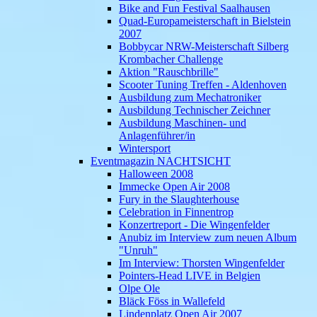
Bike and Fun Festival Saalhausen
Quad-Europameisterschaft in Bielstein
2007
Bobbycar NRW-Meisterschaft Silberg
Krombacher Challenge
Aktion "Rauschbrille"
Scooter Tuning Treffen - Aldenhoven
Ausbildung zum Mechatroniker
Ausbildung Technischer Zeichner
Ausbildung Maschinen- und
Anlagenführer/in
Wintersport
Eventmagazin NACHTSICHT
Halloween 2008
Immecke Open Air 2008
Fury in the Slaughterhouse
Celebration in Finnentrop
Konzertreport - Die Wingenfelder
Anubiz im Interview zum neuen Album
"Unruh"
Im Interview: Thorsten Wingenfelder
Pointers-Head LIVE in Belgien
Olpe Ole
Bläck Föss in Wallefeld
Lindenplatz Open Air 2007