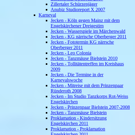
Zillertaler Schürzenjäger
Anubiz Studioreport X 2007
Karneval
Jecken - Köln gegen Mainz mit dem
Engelskirchener Dreigestirn
Jecken - Wasserspiele im Märchenwald
Jecken - KG närrische Oberberger 2011
Jecken - Fototermin KG närrsche
Oberberger 2011
Jecken - Leo Colonia
Jecken - Tanzmäuse Bielstein 2010
Jecken - Tollitätentreffen im Kreishaus
2009
Jecken - Die Termine in der
Karnevalswoche
Jecken - Mitreise mit dem Prinzenpaar
Ründeroth 2008
Jecken - Im Studio Tanzkorps Rot-Weiss
Engelskirchen
Jecken - Prinzenpaar Bielstein 2007-2008
Jecken - Tanzmäuse Bielstein
Proklamation - Kindersitzung
Engelskirchen 2011
Proklamation - Proklamation
Engelskirchen 2011