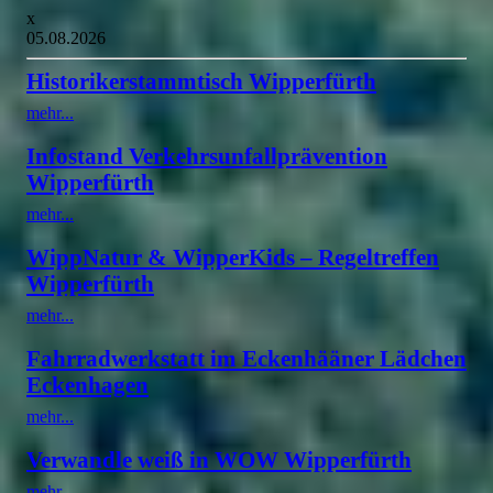
x
05.08.2026
Historikerstammtisch Wipperfürth
mehr...
Infostand Verkehrsunfallprävention
Wipperfürth
mehr...
WippNatur & WipperKids – Regeltreffen
Wipperfürth
mehr...
Fahrradwerkstatt im Eckenhääner Lädchen
Eckenhagen
mehr...
Verwandle weiß in WOW Wipperfürth
mehr...