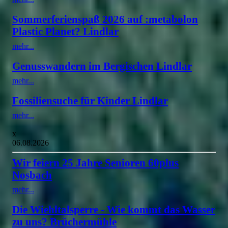
Sommerferienspaß 2026 auf :metabolon
Plastic Planet? Lindlar
mehr...
Genusswandern im Bergischen Lindlar
mehr...
Fossiliensuche für Kinder Lindlar
mehr...
x
06.08.2026
Wir feiern 25 Jahre Senioren 60plus
Nosbach
mehr...
Die Wiehltalsperre - Wie kommt das Wasser
zu uns? Brüchermühle