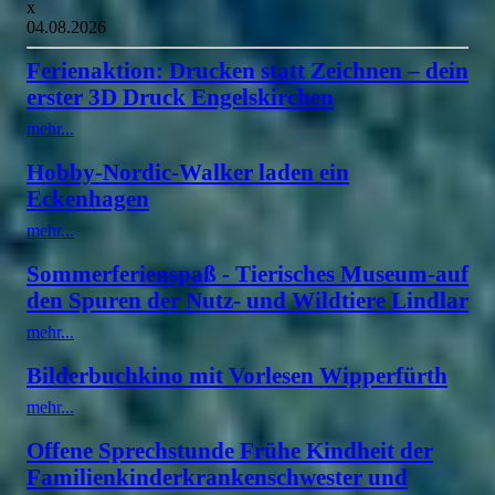
x
04.08.2026
Ferienaktion: Drucken statt Zeichnen – dein
erster 3D Druck Engelskirchen
mehr...
Hobby-Nordic-Walker laden ein
Eckenhagen
mehr...
Sommerferienspaß - Tierisches Museum-auf
den Spuren der Nutz- und Wildtiere Lindlar
mehr...
Bilderbuchkino mit Vorlesen Wipperfürth
mehr...
Offene Sprechstunde Frühe Kindheit der
Familienkinderkrankenschwester und