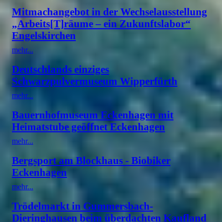
Mitmachangebot in der Wechselausstellung
„Arbeits[T]räume – ein Zukunftslabor“
Engelskirchen
mehr...
Deutschlands einziges
Schwarzpulvermuseum Wipperfürth
mehr...
Bauernhofmuseum Eckenhagen mit
Heimatstube geöffnet Eckenhagen
mehr...
Bergsport am Blockhaus - Biobiker
Eckenhagen
mehr...
Trödelmarkt in Gummersbach-
Dieringhausen beim überdachten Kaufland