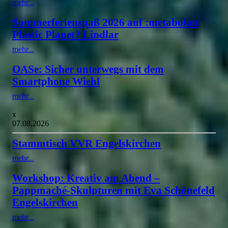
mehr...
Sommerferienspaß 2026 auf :metabolon
Plastic Planet? Lindlar
mehr...
OASe: Sicher unterwegs mit dem
Smartphone Wiehl
mehr...
x
07.08.2026
Stammtisch VVR Engelskirchen
mehr...
Workshop: Kreativ am Abend –
Pappmaché-Skulpturen mit Eva Schönefeld
Engelskirchen
mehr...