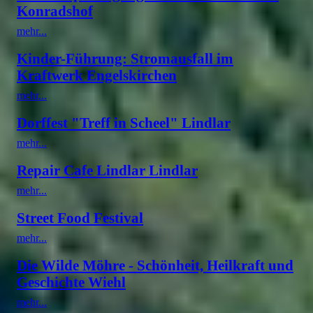
Konradshof
mehr...
Kinder-Führung: Stromausfall im
Kraftwerk Engelskirchen
mehr...
Dorffest "Treff in Scheel" Lindlar
mehr...
Repair Cafe Lindlar Lindlar
mehr...
Street Food Festival
mehr...
Die Wilde Möhre - Schönheit, Heilkraft und
Geschichte Wiehl
mehr...