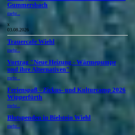
Gummersbach
mehr...
x
03.08.2026
Trauercafe Wiehl
mehr...
Vortrag "Neue Heizung - Wärmepumpe
und ihre Alternativen"
mehr...
Ferienspaß - Zirkus- und Kulturcamp 2026
Wipperfürth
mehr...
Blutspenden in Bielstein Wiehl
mehr...