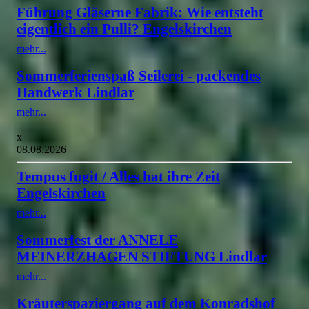
Führung Gläserne Fabrik: Wie entsteht
eigentlich ein Pulli? Engelskirchen
mehr...
Sommerferienspaß Seilerei - packendes
Handwerk Lindlar
mehr...
x
08.08.2026
Tempus fugit / Alles hat ihre Zeit
Engelskirchen
mehr...
Sommerfest der ANNELE
MEINERZHAGEN STIFTUNG Lindlar
mehr...
Kräuterspaziergang auf dem Konradshof