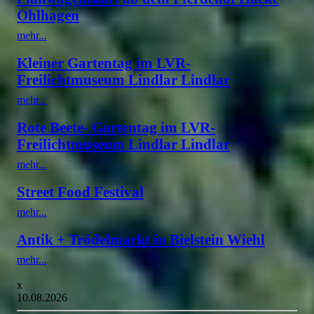
Ohlhagen
mehr...
Kleiner Gartentag im LVR-
Freilichtmuseum Lindlar Lindlar
mehr...
Rote Beete- Gartentag im LVR-
Freilichtmuseum Lindlar Lindlar
mehr...
Street Food Festival
mehr...
Antik + Trödelmarkt in Bielstein Wiehl
mehr...
x
10.08.2026