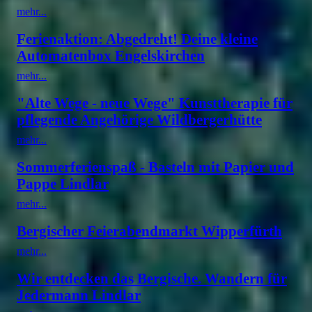
mehr...
Ferienaktion: Abgedreht! Deine kleine
Automatenbox Engelskirchen
mehr...
"Alte Wege - neue Wege" Kunsttherapie für
pflegende Angehörige Wildbergerhütte
mehr...
Sommerferienspaß - Basteln mit Papier und
Pappe Lindlar
mehr...
Bergischer Feierabendmarkt Wipperfürth
mehr...
Wir entdecken das Bergische. Wandern für
Jedermann Lindlar