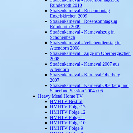
Ründerroth 2010
Straßenkarneval - Rosenmontag
Engelskirchen 2009
Straßenkarneval - Rosensonntagzug
Ründeroth 2009
Straßenkarneval - Karnevalszug in
Schönenbach
Straßenkarneval - Veilchendienstag in
Attendorn 2008
Straßenkarneval - Züge im Oberbergischen
2008
Straßenkarneval - Karneval 2007 aus
Attendorn
Straßenkarneval - Karneval Oberberg
2007
Straßenkarneval - Karneval Oberberg und
Sauerland Session 2004 / 05
Heavy Metal Home TV
HMHTV Best-of
HMHTV Folge 13
HMHTV Folge 12
HMHTV Folge 11
HMHTV Folge 10
HMHTV Folge 9