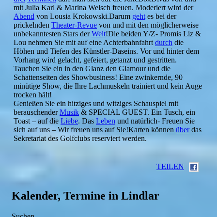
mit Julia Karl & Marina Welsch freuen. Moderiert wird der
Abend
von Lousia Krokowski.Darum
geht
es bei der
prickelnden
Theater-Revue
von und mit den möglicherweise
unbekanntesten Stars der
Welt
!Die beiden Y/Z- Promis Liz &
Lou nehmen Sie mit auf eine Achterbahnfahrt
durch
die
Höhen und Tiefen des Künstler-Daseins. Vor und hinter dem
Vorhang wird gelacht, gefeiert, getanzt und gestritten.
Tauchen Sie ein in den Glanz den Glamour und die
Schattenseiten des Showbusiness! Eine zwinkernde, 90
minütige Show, die Ihre Lachmuskeln trainiert und kein Auge
trocken hält!
Genießen Sie ein hitziges und witziges Schauspiel mit
berauschender
Musik
& SPECIAL GUEST. Ein Tusch, ein
Toast – auf die
Liebe
. Das
Leben
und natürlich- Freuen Sie
sich auf uns – Wir freuen uns auf Sie!Karten können
über
das
Sekretariat des Golfclubs reserviert werden.
TEILEN
Kalender, Termine in Lindlar
Suchen