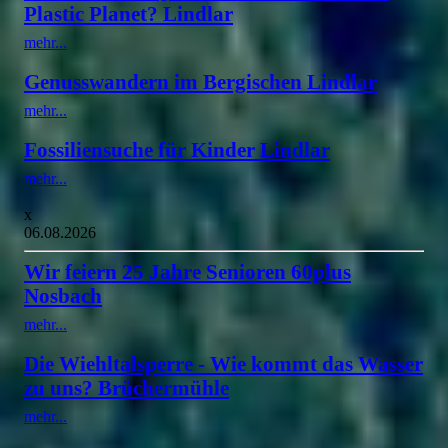
Plastic Planet? Lindlar
mehr...
Genusswandern im Bergischen Lindlar
mehr...
Fossiliensuche für Kinder Lindlar
mehr...
x
06.08.2026
Wir feiern 25 Jahre Senioren 60plus
Nosbach
mehr...
Die Wiehltalsperre - Wie kommt das Wasser
zu uns? Brüchermühle
mehr...