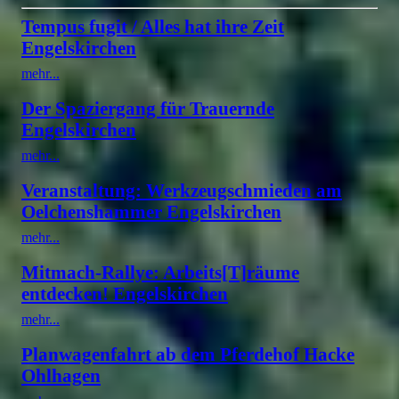
Tempus fugit / Alles hat ihre Zeit
Engelskirchen
mehr...
Der Spaziergang für Trauernde
Engelskirchen
mehr...
Veranstaltung: Werkzeugschmieden am
Oelchenshammer Engelskirchen
mehr...
Mitmach-Rallye: Arbeits[T]räume
entdecken! Engelskirchen
mehr...
Planwagenfahrt ab dem Pferdehof Hacke
Ohlhagen