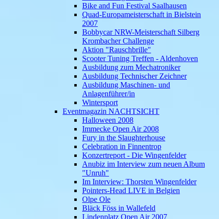
Bike and Fun Festival Saalhausen
Quad-Europameisterschaft in Bielstein
2007
Bobbycar NRW-Meisterschaft Silberg
Krombacher Challenge
Aktion "Rauschbrille"
Scooter Tuning Treffen - Aldenhoven
Ausbildung zum Mechatroniker
Ausbildung Technischer Zeichner
Ausbildung Maschinen- und
Anlagenführer/in
Wintersport
Eventmagazin NACHTSICHT
Halloween 2008
Immecke Open Air 2008
Fury in the Slaughterhouse
Celebration in Finnentrop
Konzertreport - Die Wingenfelder
Anubiz im Interview zum neuen Album
"Unruh"
Im Interview: Thorsten Wingenfelder
Pointers-Head LIVE in Belgien
Olpe Ole
Bläck Föss in Wallefeld
Lindenplatz Open Air 2007