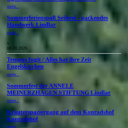
mehr...
Sommerferienspaß Seilerei - packendes
Handwerk Lindlar
mehr...
x
08.08.2026
Tempus fugit / Alles hat ihre Zeit
Engelskirchen
mehr...
Sommerfest der ANNELE
MEINERZHAGEN STIFTUNG Lindlar
mehr...
Kräuterspaziergang auf dem Konradshof
Konradshof
mehr...