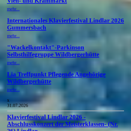
Vieh- und Krammarkt
mehr...
Internationales Klavierfestival Lindlar 2026
Gummersbach
mehr...
"Wackelkontakt"-Parkinson
Selbsthilfegruppe Wildbergerhütte
mehr...
Lia Treffpunkt Pflegende Angehörige
Wildbergerhütte
mehr...
x
31.07.2026
Klavierfestival Lindlar 2026 -
Abschlusskonzert der Meisterklassen- (Nr.
26) Lindlar