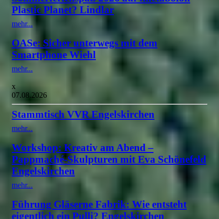
Plastic Planet? Lindlar
mehr...
OASe: Sicher unterwegs mit dem
Smartphone Wiehl
mehr...
x
07.08.2026
Stammtisch VVR Engelskirchen
mehr...
Workshop: Kreativ am Abend –
Pappmaché-Skulpturen mit Eva Schönefeld
Engelskirchen
mehr...
Führung Gläserne Fabrik: Wie entsteht
eigentlich ein Pulli? Engelskirchen