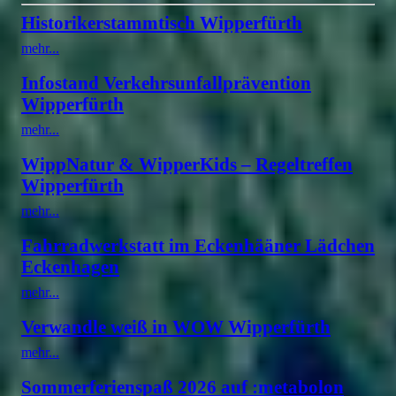
Historikerstammtisch Wipperfürth
mehr...
Infostand Verkehrsunfallprävention
Wipperfürth
mehr...
WippNatur & WipperKids – Regeltreffen
Wipperfürth
mehr...
Fahrradwerkstatt im Eckenhääner Lädchen
Eckenhagen
mehr...
Verwandle weiß in WOW Wipperfürth
mehr...
Sommerferienspaß 2026 auf :metabolon