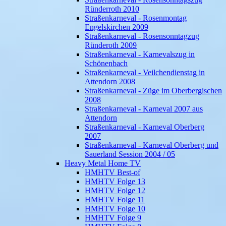
Ründerroth 2010
Straßenkarneval - Rosenmontag
Engelskirchen 2009
Straßenkarneval - Rosensonntagzug
Ründeroth 2009
Straßenkarneval - Karnevalszug in
Schönenbach
Straßenkarneval - Veilchendienstag in
Attendorn 2008
Straßenkarneval - Züge im Oberbergischen
2008
Straßenkarneval - Karneval 2007 aus
Attendorn
Straßenkarneval - Karneval Oberberg
2007
Straßenkarneval - Karneval Oberberg und
Sauerland Session 2004 / 05
Heavy Metal Home TV
HMHTV Best-of
HMHTV Folge 13
HMHTV Folge 12
HMHTV Folge 11
HMHTV Folge 10
HMHTV Folge 9