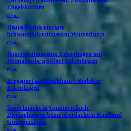
Engelskirchen
mehr...
Deutschlands einziges
Schwarzpulvermuseum Wipperfürth
mehr...
Bauernhofmuseum Eckenhagen mit
Heimatstube geöffnet Eckenhagen
mehr...
Bergsport am Blockhaus - Biobiker
Eckenhagen
mehr...
Trödelmarkt in Gummersbach-
Dieringhausen beim überdachten Kaufland
Gummersbach
mehr...