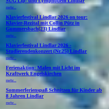
SUG Lip- und Lymphödem Lindlar
mehr...
Klavierfestival Lindlar 2026 on tour:
Klavier-Rezital mit Collin Pütz in
Gummersbach(23) Lindlar
mehr...
Klavierfestival Lindlar 2026 -
Studierendenkonzert (Nr.25) Lindlar
mehr...
Ferienaktion: Malen mit Licht im
Kraftwerk Engelskirchen
mehr...
Sommerferienspaß Schnitzen für Kinder ab
8 Jahren Lindlar
mehr...