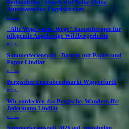
Ferienaktion: Abgedreht! Deine kleine
Automatenbox Engelskirchen
mehr...
"Alte Wege - neue Wege" Kunsttherapie für
pflegende Angehörige Wildbergerhütte
mehr...
Sommerferienspaß - Basteln mit Papier und
Pappe Lindlar
mehr...
Bergischer Feierabendmarkt Wipperfürth
mehr...
Wir entdecken das Bergische. Wandern für
Jedermann Lindlar
mehr...
Sommerferienspaß 2026 auf :metabolon