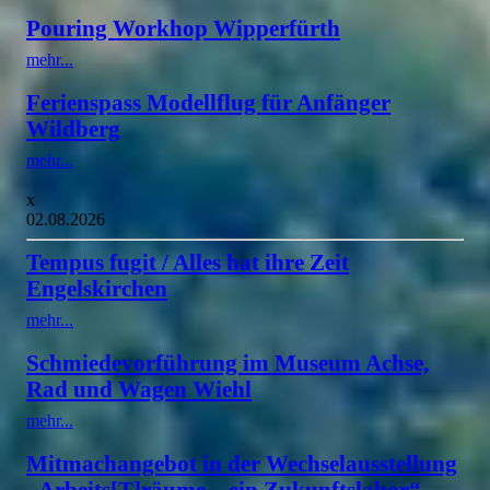
Pouring Workhop Wipperfürth
mehr...
Ferienspass Modellflug für Anfänger
Wildberg
mehr...
x
02.08.2026
Tempus fugit / Alles hat ihre Zeit
Engelskirchen
mehr...
Schmiedevorführung im Museum Achse,
Rad und Wagen Wiehl
mehr...
Mitmachangebot in der Wechselausstellung
„Arbeits[T]räume – ein Zukunftslabor“