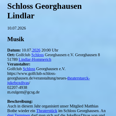
Schloss Georghausen
Lindlar
10.07.2026
Musik
Datum:
10.07.
2026
20:00 Uhr
Ort:
Golfclub
Schloss
Georghausen e.V. Georghausen 8
51789
Lindlar-Hommerich
Veranstalter:
Golfclub
Schloss
Georghausen e.V.
https://www.golfclub-schloss-
georghausen.de/veranstaltung/neues-
theaterstueck-
jukeboxdivas
/
02207-4938
m.eulgem@gcsg.de
Beschreibung:
Auch in diesem Jahr organisiert unser Mitglied Matthias
Bothe wieder ein
Theaterstück
im Schloss Georghausen. An
drei
Terminen
darf man sich auf die JukeBoxDivas von und