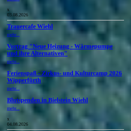
x
03.08.2026
Trauercafe Wiehl
mehr...
Vortrag "Neue Heizung - Wärmepumpe
und ihre Alternativen"
mehr...
Ferienspaß - Zirkus- und Kulturcamp 2026
Wipperfürth
mehr...
Blutspenden in Bielstein Wiehl
mehr...
x
04.08.2026