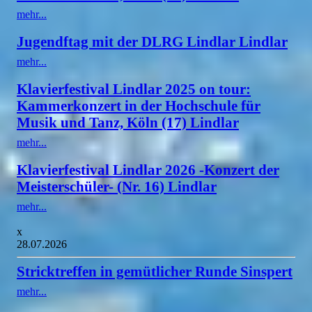
mehr...
Jugendftag mit der DLRG Lindlar Lindlar
mehr...
Klavierfestival Lindlar 2025 on tour:
Kammerkonzert in der Hochschule für
Musik und Tanz, Köln (17) Lindlar
mehr...
Klavierfestival Lindlar 2026 -Konzert der
Meisterschüler- (Nr. 16) Lindlar
mehr...
x
28.07.2026
Stricktreffen in gemütlicher Runde Sinspert
mehr...