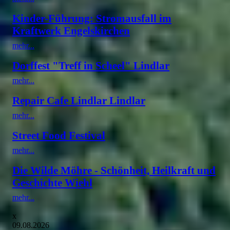
Kinder-Führung: Stromausfall im
Kraftwerk Engelskirchen
mehr...
Dorffest "Treff in Scheel" Lindlar
mehr...
Repair Cafe Lindlar Lindlar
mehr...
Street Food Festival
mehr...
Die Wilde Möhre - Schönheit, Heilkraft und
Geschichte Wiehl
mehr...
x
09.08.2026