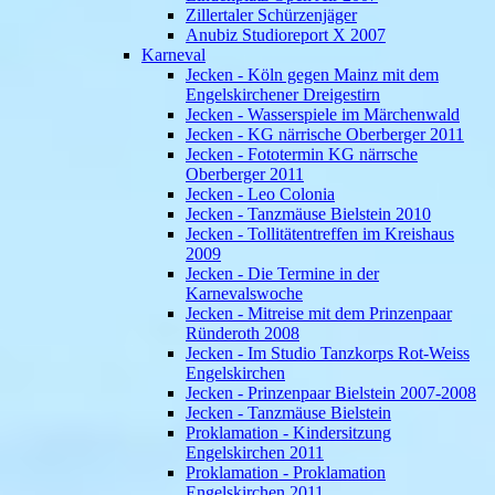
Zillertaler Schürzenjäger
Anubiz Studioreport X 2007
Karneval
Jecken - Köln gegen Mainz mit dem
Engelskirchener Dreigestirn
Jecken - Wasserspiele im Märchenwald
Jecken - KG närrische Oberberger 2011
Jecken - Fototermin KG närrsche
Oberberger 2011
Jecken - Leo Colonia
Jecken - Tanzmäuse Bielstein 2010
Jecken - Tollitätentreffen im Kreishaus
2009
Jecken - Die Termine in der
Karnevalswoche
Jecken - Mitreise mit dem Prinzenpaar
Ründeroth 2008
Jecken - Im Studio Tanzkorps Rot-Weiss
Engelskirchen
Jecken - Prinzenpaar Bielstein 2007-2008
Jecken - Tanzmäuse Bielstein
Proklamation - Kindersitzung
Engelskirchen 2011
Proklamation - Proklamation
Engelskirchen 2011