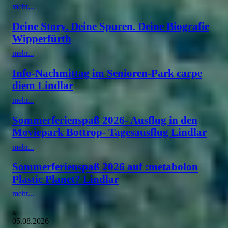
mehr...
Deine Story. Deine Spuren. Deine Biografie
Wipperfürth
mehr...
Info-Nachmittag im Senioren-Park carpe
diem Lindlar
mehr...
Sommerferienspaß 2026- Ausflug in den
Moviepark Bottrop- Tagesausflug Lindlar
mehr...
Sommerferienspaß 2026 auf :metabolon
Plastic Planet? Lindlar
mehr...
x
05.08.2026