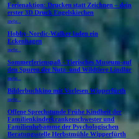
Ferienaktion: Drucken statt Zeichnen – dein
erster 3D Druck Engelskirchen
mehr...
Hobby-Nordic-Walker laden ein
Eckenhagen
mehr...
Sommerferienspaß - Tierisches Museum-auf
den Spuren der Nutz- und Wildtiere Lindlar
mehr...
Bilderbuchkino mit Vorlesen Wipperfürth
mehr...
Offene Sprechstunde Frühe Kindheit der
Familienkinderkrankenschwester und
Familienhebamme der Psychologischen
Beratungsstelle Herbstmühle Wipperfürth