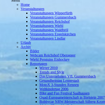
Menü
Home
Veranstaltungen
Veranstaltungen Wipperfürth
Veranstaltungen Gummersbach
Veranstaltungen Reichshof
Veranstaltungen Wiehl
Veranstaltungen Waldbröl
Veranstaltungen Engelskirchen
Veranstaltungen Lindlar
Urlaub
Archiv
Bilder
Webcam Reichshof Oberagger
Wiehl Penguins Eishockey
Reportagen
Winter 2010
Trends and Style
Das Unternehmen VfL Gummersbach
Gesundheitstag Lennestadt
MotoX 3-Stunden Rennen
Weltkindertag 2006
Bike and Fun Festival Saalhausen
Quad-Europameisterschaft in Bielstein 2007
Bobbycar NRW-Meisterschaft Silberg Krom