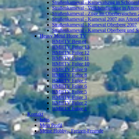
Straßenkarneval - Karnevalszug in Schönen
Straßenkarneval - Veilchendienstag in Atte
Straßenkarneval - Züge im Oberbergischen
Straßenkarneval - Karneval 2007 aus Atten
Straßenkarneval - Karneval Oberberg 2007
Straßenkarneval - Karneval Oberberg und S
Heavy Metal Home TV
HMHTV Best-of
HMHTV Folge 13
HMHTV Folge 12
HMHTV Folge 11
HMHTV Folge 10
HMHTV Folge 9
HMHTV Folge 8
HMHTV Folge 7
HMHTV Folge 6
HMHTV Folge 5
HMHTV Folge 3
HMHTV Folge 2
HMHTV Folge 1
Kontakt
Infos
Mein Profil
Meine Hobby-, Freizeit-Freunde