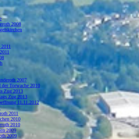
e
deroth 2008
gelskirchen
n 2011
 2011
08
th
ünderoth 2007
l der Torwache 2010
gs Zug 2013
tags Zug 2013
oeffnung 11.11.2012
1
roth 2011
rchen 2010
rroth 2010
hen 2009
oth 2009