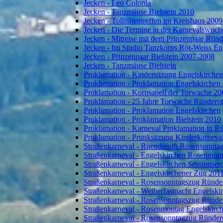
Jecken - Leo Colonia
Jecken - Tanzmäuse Bielstein 2010
Jecken - Tollitätentreffen im Kreishaus 2009
Jecken - Die Termine in der Karnevalswoch
Jecken - Mitreise mit dem Prinzenpaar Rün
Jecken - Im Studio Tanzkorps Rot-Weiss En
Jecken - Prinzenpaar Bielstein 2007-2008
Jecken - Tanzmäuse Bielstein
Proklamation - Kindersitzung Engelskirche
Proklamation - Proklamation Engelskirchen
Proklamation - Korpsapell der Torwache 20
Proklamation - 25 Jahre Torwache Ründero
Proklamation - Proklamation Engelskirchen
Proklamation - Proklamation Bielstein 2010
Proklamation - Karneval Proklamation in R
Proklamation - Prunksitzung Kinderkarneva
Straßenkarneval - Ruenderoth Rosensonnta
Straßenkarneval - Engelskirchen Rosenmon
Straßenkarneval - Engelskirchen Sessionser
Straßenkarneval - Engelskirchener Zug 201
Straßenkarneval - Rosensonntagszug Ründe
Straßenkarneval - Weiberfastnacht Engelski
Straßenkarneval - Rosensonntagszug Ründe
Straßenkarneval - Rosenmontag Engelskirc
Straßenkarneval - Rosensonntagzug Ründer