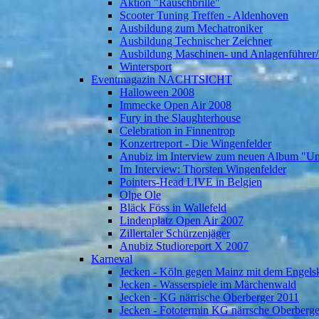
Aktion "Rauschbrille"
Scooter Tuning Treffen - Aldenhoven
Ausbildung zum Mechatroniker
Ausbildung Technischer Zeichner
Ausbildung Maschinen- und Anlagenführer/
Wintersport
Eventmagazin NACHTSICHT
Halloween 2008
Immecke Open Air 2008
Fury in the Slaughterhouse
Celebration in Finnentrop
Konzertreport - Die Wingenfelder
Anubiz im Interview zum neuen Album "U
Im Interview: Thorsten Wingenfelder
Pointers-Head LIVE in Belgien
Olpe Ole
Bläck Föss in Wallefeld
Lindenplatz Open Air 2007
Zillertaler Schürzenjäger
Anubiz Studioreport X 2007
Karneval
Jecken - Köln gegen Mainz mit dem Engelsk
Jecken - Wasserspiele im Märchenwald
Jecken - KG närrische Oberberger 2011
Jecken - Fototermin KG närrsche Oberberg