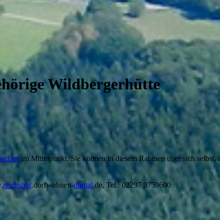
ehörige Wildbergerhütte
schen
im Mittelpunkt. Sie können in diesem Rahmen über sich selbst, 
.
reichshof
.dorfwohnen-
digital
.de, Tel.: 02297 9759600