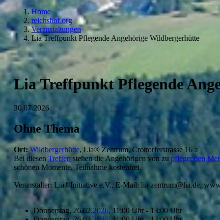
Home
reichshof.org
Veranstaltungen
Lia Treffpunkt Pflegende Angehörige Wildbergerhütte
Lia Treffpunkt Pflegende Ang
30.07.2026
Ohne Thema
Ort:
Wildbergerhütte
, Lia® Zentrum, Crottorferstrasse 16 a
Bei diesen
Treffen
stehen die Angehörigen von zu
pflegenden
Men
schönen Momente. Teilnahme kostenfrei.
Veranstalter: Lia®Initiative e.V., E-Mail: lia-zentrum@lia.de, www
Donnerstag, 26.02.
2026
, 11:00 Uhr - 13:00 Uhr
Donnerstag, 26.03.
2026
, 11:00 Uhr - 13:00 Uhr