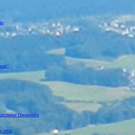
in
nruh"
irchener Dreigestirn
er 2011