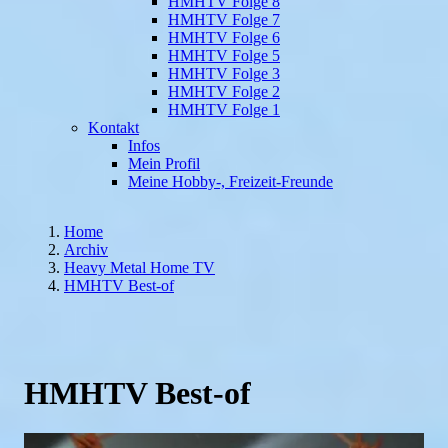
HMHTV Folge 8
HMHTV Folge 7
HMHTV Folge 6
HMHTV Folge 5
HMHTV Folge 3
HMHTV Folge 2
HMHTV Folge 1
Kontakt
Infos
Mein Profil
Meine Hobby-, Freizeit-Freunde
Home
Archiv
Heavy Metal Home TV
HMHTV Best-of
HMHTV Best-of