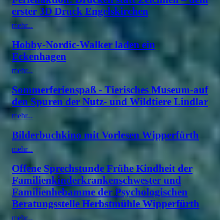
erster 3D Druck Engelskirchen
mehr...
Hobby-Nordic-Walker laden ein
Eckenhagen
mehr...
Sommerferienspaß - Tierisches Museum-auf
den Spuren der Nutz- und Wildtiere Lindlar
mehr...
Bilderbuchkino mit Vorlesen Wipperfürth
mehr...
Offene Sprechstunde Frühe Kindheit der
Familienkinderkrankenschwester und
Familienhebamme der Psychologischen
Beratungsstelle Herbstmühle Wipperfürth
mehr...