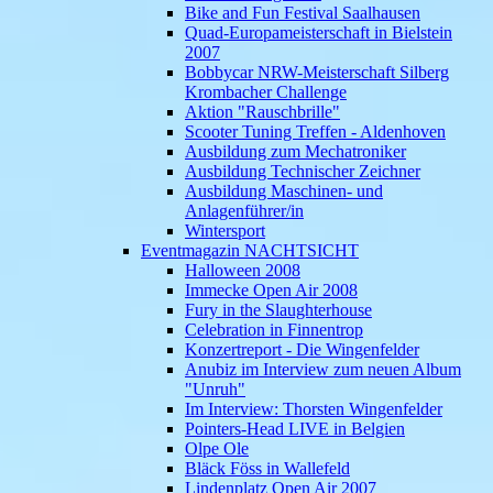
Bike and Fun Festival Saalhausen
Quad-Europameisterschaft in Bielstein
2007
Bobbycar NRW-Meisterschaft Silberg
Krombacher Challenge
Aktion "Rauschbrille"
Scooter Tuning Treffen - Aldenhoven
Ausbildung zum Mechatroniker
Ausbildung Technischer Zeichner
Ausbildung Maschinen- und
Anlagenführer/in
Wintersport
Eventmagazin NACHTSICHT
Halloween 2008
Immecke Open Air 2008
Fury in the Slaughterhouse
Celebration in Finnentrop
Konzertreport - Die Wingenfelder
Anubiz im Interview zum neuen Album
"Unruh"
Im Interview: Thorsten Wingenfelder
Pointers-Head LIVE in Belgien
Olpe Ole
Bläck Föss in Wallefeld
Lindenplatz Open Air 2007