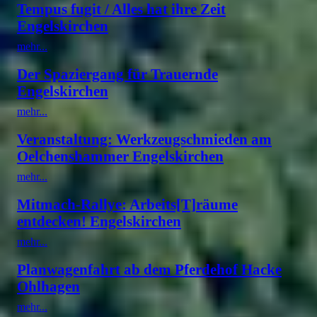
Tempus fugit / Alles hat ihre Zeit
Engelskirchen
mehr...
Der Spaziergang für Trauernde
Engelskirchen
mehr...
Veranstaltung: Werkzeugschmieden am
Oelchenshammer Engelskirchen
mehr...
Mitmach-Rallye: Arbeits[T]räume
entdecken! Engelskirchen
mehr...
Planwagenfahrt ab dem Pferdehof Hacke
Ohlhagen
mehr...