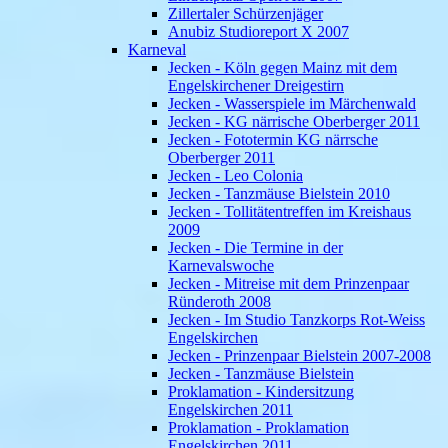
Zillertaler Schürzenjäger
Anubiz Studioreport X 2007
Karneval
Jecken - Köln gegen Mainz mit dem
Engelskirchener Dreigestirn
Jecken - Wasserspiele im Märchenwald
Jecken - KG närrische Oberberger 2011
Jecken - Fototermin KG närrsche
Oberberger 2011
Jecken - Leo Colonia
Jecken - Tanzmäuse Bielstein 2010
Jecken - Tollitätentreffen im Kreishaus
2009
Jecken - Die Termine in der
Karnevalswoche
Jecken - Mitreise mit dem Prinzenpaar
Ründeroth 2008
Jecken - Im Studio Tanzkorps Rot-Weiss
Engelskirchen
Jecken - Prinzenpaar Bielstein 2007-2008
Jecken - Tanzmäuse Bielstein
Proklamation - Kindersitzung
Engelskirchen 2011
Proklamation - Proklamation
Engelskirchen 2011