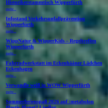
Historikerstammtisch Wipperfürth
mehr...
Infostand Verkehrsunfallprävention
Wipperfürth
mehr...
WippNatur & WipperKids – Regeltreffen
Wipperfürth
mehr...
Fahrradwerkstatt im Eckenhääner Lädchen
Eckenhagen
mehr...
Verwandle weiß in WOW Wipperfürth
mehr...
Sommerferienspaß 2026 auf :metabolon
Plastic Planet? Lindlar