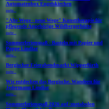
Automatenbox Engelskirchen
mehr...
"Alte Wege - neue Wege" Kunsttherapie für
pflegende Angehörige Wildbergerhütte
mehr...
Sommerferienspaß - Basteln mit Papier und
Pappe Lindlar
mehr...
Bergischer Feierabendmarkt Wipperfürth
mehr...
Wir entdecken das Bergische. Wandern für
Jedermann Lindlar
mehr...
Sommerferienspaß 2026 auf :metabolon