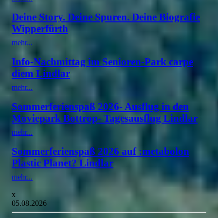
Deine Story. Deine Spuren. Deine Biografie
Wipperfürth
mehr...
Info-Nachmittag im Senioren-Park carpe
diem Lindlar
mehr...
Sommerferienspaß 2026- Ausflug in den
Moviepark Bottrop- Tagesausflug Lindlar
mehr...
Sommerferienspaß 2026 auf :metabolon
Plastic Planet? Lindlar
mehr...
x
05.08.2026