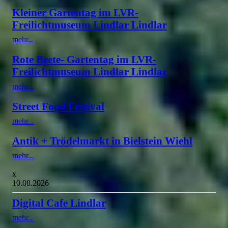
Kleiner Gartentag im LVR-
Freilichtmuseum Lindlar Lindlar
mehr...
Rote Beete- Gartentag im LVR-
Freilichtmuseum Lindlar Lindlar
mehr...
Street Food Festival
mehr...
Antik + Trödelmarkt in Bielstein Wiehl
mehr...
x
10.08.2026
Digital Cafe Lindlar
mehr...