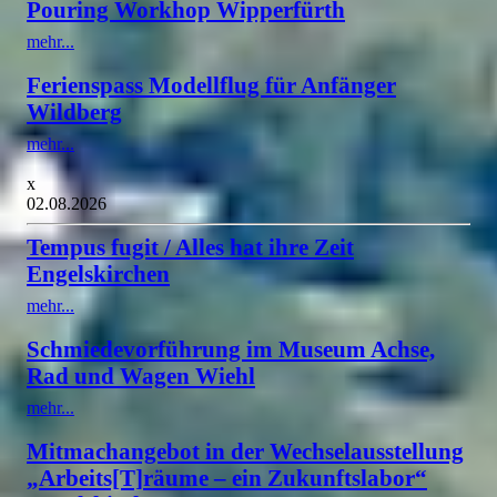
Pouring Workhop Wipperfürth
mehr...
Ferienspass Modellflug für Anfänger
Wildberg
mehr...
x
02.08.2026
Tempus fugit / Alles hat ihre Zeit
Engelskirchen
mehr...
Schmiedevorführung im Museum Achse,
Rad und Wagen Wiehl
mehr...
Mitmachangebot in der Wechselausstellung
„Arbeits[T]räume – ein Zukunftslabor“