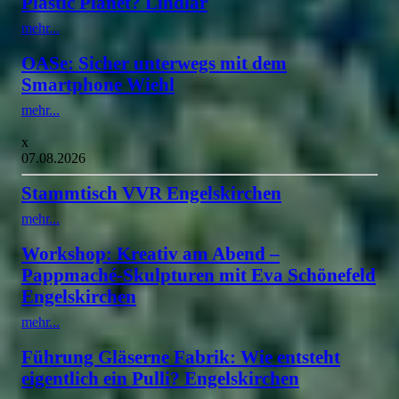
Plastic Planet? Lindlar
mehr...
OASe: Sicher unterwegs mit dem
Smartphone Wiehl
mehr...
x
07.08.2026
Stammtisch VVR Engelskirchen
mehr...
Workshop: Kreativ am Abend –
Pappmaché-Skulpturen mit Eva Schönefeld
Engelskirchen
mehr...
Führung Gläserne Fabrik: Wie entsteht
eigentlich ein Pulli? Engelskirchen