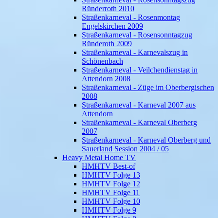
Ründerroth 2010
Straßenkarneval - Rosenmontag
Engelskirchen 2009
Straßenkarneval - Rosensonntagzug
Ründeroth 2009
Straßenkarneval - Karnevalszug in
Schönenbach
Straßenkarneval - Veilchendienstag in
Attendorn 2008
Straßenkarneval - Züge im Oberbergischen
2008
Straßenkarneval - Karneval 2007 aus
Attendorn
Straßenkarneval - Karneval Oberberg
2007
Straßenkarneval - Karneval Oberberg und
Sauerland Session 2004 / 05
Heavy Metal Home TV
HMHTV Best-of
HMHTV Folge 13
HMHTV Folge 12
HMHTV Folge 11
HMHTV Folge 10
HMHTV Folge 9