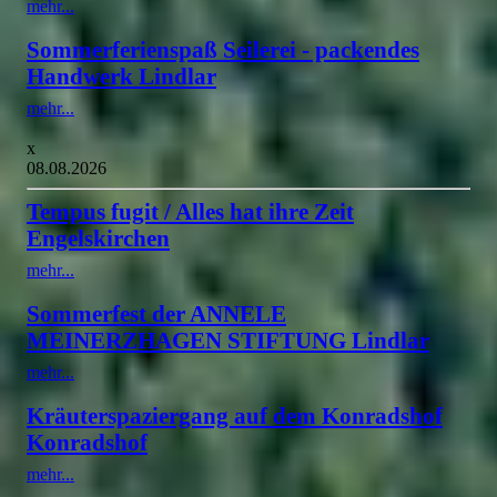
mehr...
Sommerferienspaß Seilerei - packendes
Handwerk Lindlar
mehr...
x
08.08.2026
Tempus fugit / Alles hat ihre Zeit
Engelskirchen
mehr...
Sommerfest der ANNELE
MEINERZHAGEN STIFTUNG Lindlar
mehr...
Kräuterspaziergang auf dem Konradshof
Konradshof
mehr...