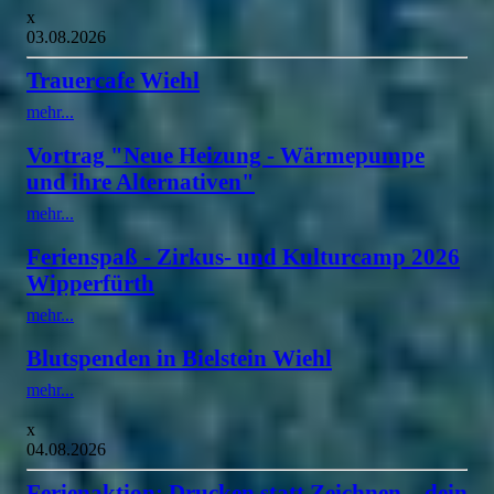
x
03.08.2026
Trauercafe Wiehl
mehr...
Vortrag "Neue Heizung - Wärmepumpe
und ihre Alternativen"
mehr...
Ferienspaß - Zirkus- und Kulturcamp 2026
Wipperfürth
mehr...
Blutspenden in Bielstein Wiehl
mehr...
x
04.08.2026
Ferienaktion: Drucken statt Zeichnen – dein