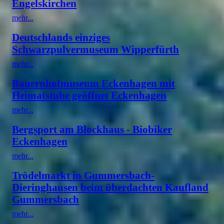
Engelskirchen
mehr...
Deutschlands einziges
Schwarzpulvermuseum Wipperfürth
mehr...
Bauernhofmuseum Eckenhagen mit
Heimatstube geöffnet Eckenhagen
mehr...
Bergsport am Blockhaus - Biobiker
Eckenhagen
mehr...
Trödelmarkt in Gummersbach-
Dieringhausen beim überdachten Kaufland
Gummersbach
mehr...