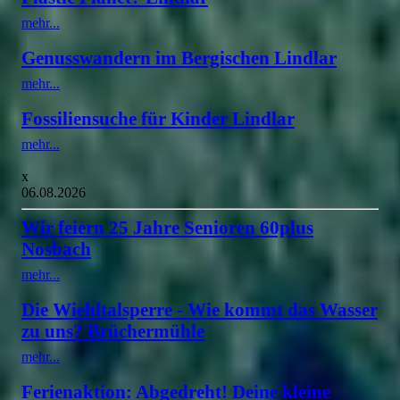
mehr...
Genusswandern im Bergischen Lindlar
mehr...
Fossiliensuche für Kinder Lindlar
mehr...
x
06.08.2026
Wir feiern 25 Jahre Senioren 60plus
Nosbach
mehr...
Die Wiehltalsperre - Wie kommt das Wasser
zu uns? Brüchermühle
mehr...
Ferienaktion: Abgedreht! Deine kleine