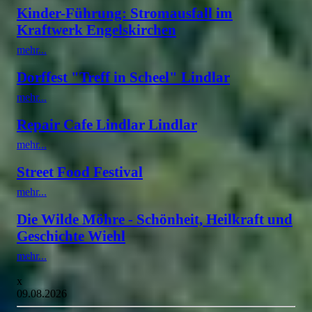
Kinder-Führung: Stromausfall im
Kraftwerk Engelskirchen
mehr...
Dorffest "Treff in Scheel" Lindlar
mehr...
Repair Cafe Lindlar Lindlar
mehr...
Street Food Festival
mehr...
Die Wilde Möhre - Schönheit, Heilkraft und
Geschichte Wiehl
mehr...
x
09.08.2026