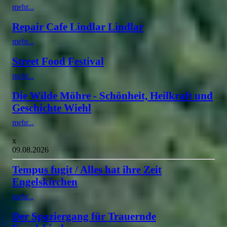
mehr...
Repair Cafe Lindlar Lindlar
mehr...
Street Food Festival
mehr...
Die Wilde Möhre - Schönheit, Heilkraft und
Geschichte Wiehl
mehr...
x
09.08.2026
Tempus fugit / Alles hat ihre Zeit
Engelskirchen
mehr...
Der Spaziergang für Trauernde