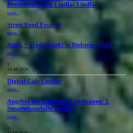
Freilichtmuseum Lindlar Lindlar
mehr...
Street Food Festival
mehr...
Antik + Trödelmarkt in Bielstein Wiehl
mehr...
x
10.08.2026
Digital Cafe Lindlar
mehr...
Angebot der Lindlarer Landfrauen: 2.
Smartphonehilfe Lindlar
mehr...
x
11.08.2026