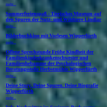
mehr...
Sommerferienspaß - Tierisches Museum-auf
den Spuren der Nutz- und Wildtiere Lindlar
mehr...
Bilderbuchkino mit Vorlesen Wipperfürth
mehr...
Offene Sprechstunde Frühe Kindheit der
Familienkinderkrankenschwester und
Familienhebamme der Psychologischen
Beratungsstelle Herbstmühle Wipperfürth
mehr...
Deine Story. Deine Spuren. Deine Biografie
Wipperfürth
mehr...