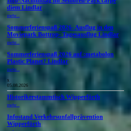
Info-Nachmittag im Senioren-Park carpe
diem Lindlar
mehr...
Sommerferienspaß 2026- Ausflug in den
Moviepark Bottrop- Tagesausflug Lindlar
mehr...
Sommerferienspaß 2026 auf :metabolon
Plastic Planet? Lindlar
mehr...
x
05.08.2026
Historikerstammtisch Wipperfürth
mehr...
Infostand Verkehrsunfallprävention
Wipperfürth