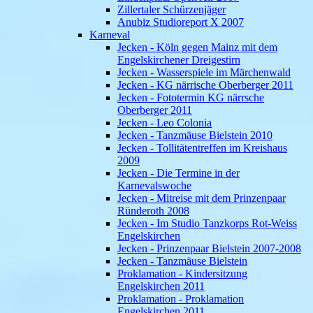
Zillertaler Schürzenjäger
Anubiz Studioreport X 2007
Karneval
Jecken - Köln gegen Mainz mit dem
Engelskirchener Dreigestirn
Jecken - Wasserspiele im Märchenwald
Jecken - KG närrische Oberberger 2011
Jecken - Fototermin KG närrsche
Oberberger 2011
Jecken - Leo Colonia
Jecken - Tanzmäuse Bielstein 2010
Jecken - Tollitätentreffen im Kreishaus
2009
Jecken - Die Termine in der
Karnevalswoche
Jecken - Mitreise mit dem Prinzenpaar
Ründeroth 2008
Jecken - Im Studio Tanzkorps Rot-Weiss
Engelskirchen
Jecken - Prinzenpaar Bielstein 2007-2008
Jecken - Tanzmäuse Bielstein
Proklamation - Kindersitzung
Engelskirchen 2011
Proklamation - Proklamation
Engelskirchen 2011