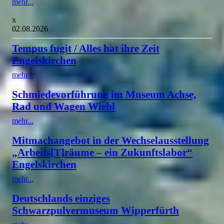
mehr...
x
02.08.2026
Tempus fugit / Alles hat ihre Zeit
Engelskirchen
mehr...
Schmiedevorführung im Museum Achse,
Rad und Wagen Wiehl
mehr...
Mitmachangebot in der Wechselausstellung
„Arbeits[T]räume – ein Zukunftslabor“
Engelskirchen
mehr...
Deutschlands einziges
Schwarzpulvermuseum Wipperfürth