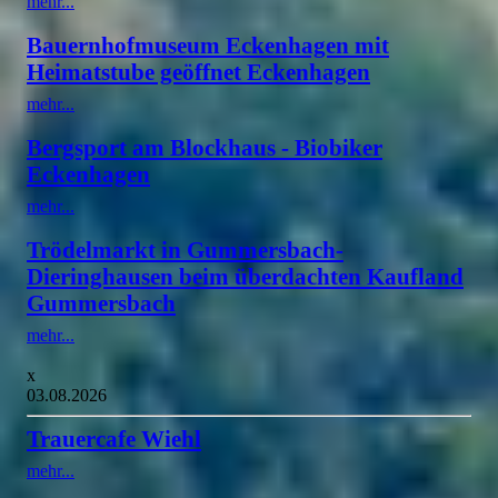
mehr...
Bauernhofmuseum Eckenhagen mit
Heimatstube geöffnet Eckenhagen
mehr...
Bergsport am Blockhaus - Biobiker
Eckenhagen
mehr...
Trödelmarkt in Gummersbach-
Dieringhausen beim überdachten Kaufland
Gummersbach
mehr...
x
03.08.2026
Trauercafe Wiehl
mehr...