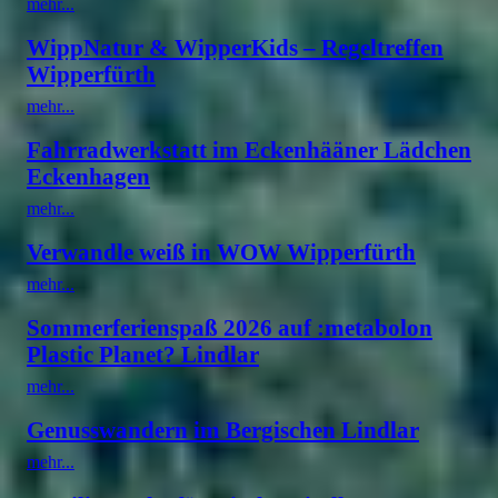
mehr...
WippNatur & WipperKids – Regeltreffen
Wipperfürth
mehr...
Fahrradwerkstatt im Eckenhääner Lädchen
Eckenhagen
mehr...
Verwandle weiß in WOW Wipperfürth
mehr...
Sommerferienspaß 2026 auf :metabolon
Plastic Planet? Lindlar
mehr...
Genusswandern im Bergischen Lindlar
mehr...