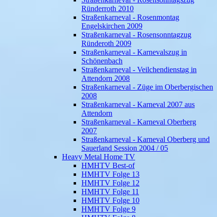
Ründerroth 2010
Straßenkarneval - Rosenmontag
Engelskirchen 2009
Straßenkarneval - Rosensonntagzug
Ründeroth 2009
Straßenkarneval - Karnevalszug in
Schönenbach
Straßenkarneval - Veilchendienstag in
Attendorn 2008
Straßenkarneval - Züge im Oberbergischen
2008
Straßenkarneval - Karneval 2007 aus
Attendorn
Straßenkarneval - Karneval Oberberg
2007
Straßenkarneval - Karneval Oberberg und
Sauerland Session 2004 / 05
Heavy Metal Home TV
HMHTV Best-of
HMHTV Folge 13
HMHTV Folge 12
HMHTV Folge 11
HMHTV Folge 10
HMHTV Folge 9