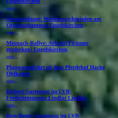
Engelskirchen
mehr...
Veranstaltung: Werkzeugschmieden am
Oelchenshammer Engelskirchen
mehr...
Mitmach-Rallye: Arbeits[T]räume
entdecken! Engelskirchen
mehr...
Planwagenfahrt ab dem Pferdehof Hacke
Ohlhagen
mehr...
Kleiner Gartentag im LVR-
Freilichtmuseum Lindlar Lindlar
mehr...
Rote Beete- Gartentag im LVR-