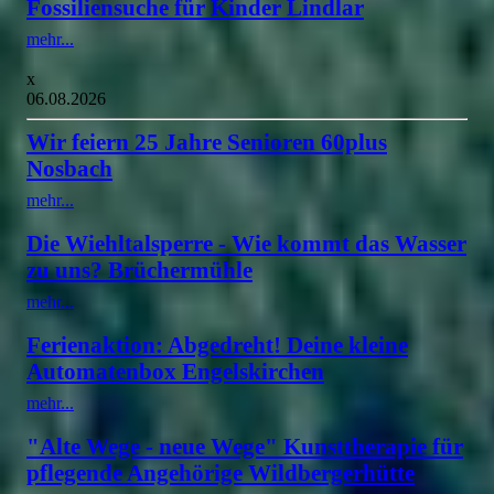
Fossiliensuche für Kinder Lindlar
mehr...
x
06.08.2026
Wir feiern 25 Jahre Senioren 60plus
Nosbach
mehr...
Die Wiehltalsperre - Wie kommt das Wasser
zu uns? Brüchermühle
mehr...
Ferienaktion: Abgedreht! Deine kleine
Automatenbox Engelskirchen
mehr...
"Alte Wege - neue Wege" Kunsttherapie für
pflegende Angehörige Wildbergerhütte