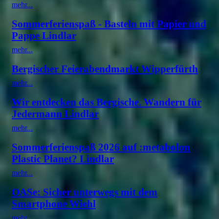
mehr...
Sommerferienspaß - Basteln mit Papier und
Pappe Lindlar
mehr...
Bergischer Feierabendmarkt Wipperfürth
mehr...
Wir entdecken das Bergische. Wandern für
Jedermann Lindlar
mehr...
Sommerferienspaß 2026 auf :metabolon
Plastic Planet? Lindlar
mehr...
OASe: Sicher unterwegs mit dem
Smartphone Wiehl
mehr...