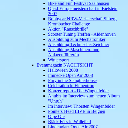
Bike and Fun Festival Saalhausen
Quad-Europameisterschaft in Bielstein
2007
Bobbycar NRW-Meisterschaft Silberg
Krombacher Challenge
Aktion "Rauschbrille"
Scooter Tuning Treffen - Aldenhoven
Ausbildung zum Mechatroniker
Ausbildung Technischer Zeichner
Ausbildung Maschinen- und
Anlagenführer/in
Wintersport
Eventmagazin NACHTSICHT
Halloween 2008
Immecke Open Air 2008
Fury in the Slaughterhouse
Celebration in Finnentrop
Konzertreport - Die Wingenfelder
Anubiz im Interview zum neuen Album
"Unruh"
Im Interview: Thorsten Wingenfelder
Pointers-Head LIVE in Belgien
Olpe Ole
Bläck Föss in Wallefeld
Lindenplatz Open Air 2007