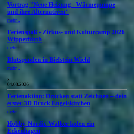
Vortrag "Neue Heizung - Wärmepumpe
und ihre Alternativen"
mehr...
Ferienspaß - Zirkus- und Kulturcamp 2026
Wipperfürth
mehr...
Blutspenden in Bielstein Wiehl
mehr...
x
04.08.2026
Ferienaktion: Drucken statt Zeichnen – dein
erster 3D Druck Engelskirchen
mehr...
Hobby-Nordic-Walker laden ein
Eckenhagen