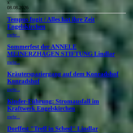
x
08.08.2026
Tempus fugit / Alles hat ihre Zeit
Engelskirchen
mehr...
Sommerfest der ANNELE
MEINERZHAGEN STIFTUNG Lindlar
mehr...
Kräuterspaziergang auf dem Konradshof
Konradshof
mehr...
Kinder-Führung: Stromausfall im
Kraftwerk Engelskirchen
mehr...
Dorffest "Treff in Scheel" Lindlar