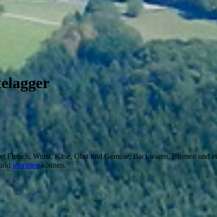
telagger
et Fleisch, Wurst, Käse, Obst und Gemüse, Backwaren, Blumen und ein
arkt
kommen
können.