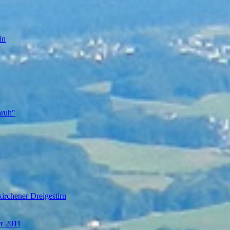
in
nruh"
irchener Dreigestirn
er 2011