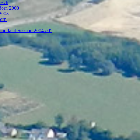
bach
ndorn 2008
 2008
dorn
auerland Session 2004 / 05