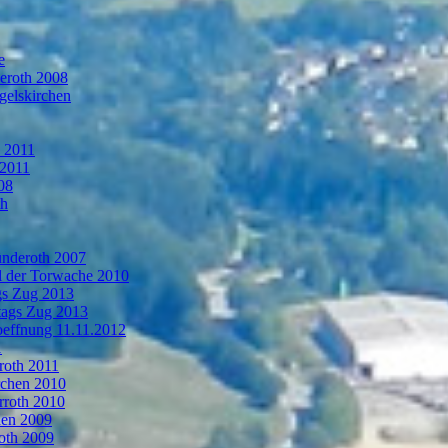
e
deroth 2008
gelskirchen
n 2011
 2011
08
th
ünderoth 2007
l der Torwache 2010
gs Zug 2013
tags Zug 2013
oeffnung 11.11.2012
1
roth 2011
rchen 2010
rroth 2010
hen 2009
oth 2009