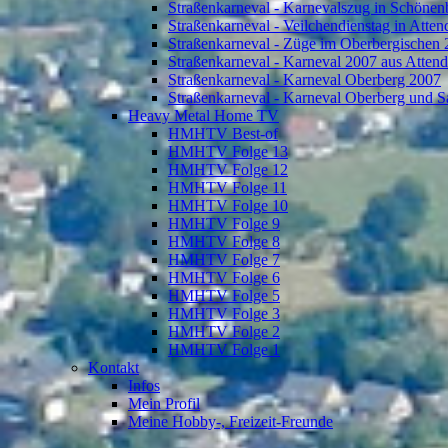
Straßenkarneval - Karnevalszug in Schönen
Straßenkarneval - Veilchendienstag in Atte
Straßenkarneval - Züge im Oberbergischen
Straßenkarneval - Karneval 2007 aus Atten
Straßenkarneval - Karneval Oberberg 2007
Straßenkarneval - Karneval Oberberg und S
Heavy Metal Home TV
HMHTV Best-of
HMHTV Folge 13
HMHTV Folge 12
HMHTV Folge 11
HMHTV Folge 10
HMHTV Folge 9
HMHTV Folge 8
HMHTV Folge 7
HMHTV Folge 6
HMHTV Folge 5
HMHTV Folge 3
HMHTV Folge 2
HMHTV Folge 1
Kontakt
Infos
Mein Profil
Meine Hobby-, Freizeit-Freunde