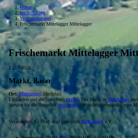
Home
reichshof.org
Veranstaltungen
Frischemarkt Mittelagger Mittelagger
Frischemarkt Mittelagger Mit
23.07.2026
Markt, Basar
Ort:
Mittelagger
, Dorfplatz
Einkaufen und die Nachbarn
treffen
. Der Markt in
Mittelagger
biet
Service für die Besucher
angeboten
, die nicht eigenständig zum M
Veranstalter: IG Dorf- und Spielplatz
Mittelagger
e.V.
Donnerstag, 19.03.
2026
, 09:30 Uhr - 13:00 Uhr