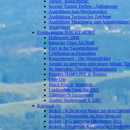
Aktion "Rauschbrille"
Scooter Tuning Treffen - Aldenhoven
Ausbildung zum Mechatroniker
Ausbildung Technischer Zeichner
Ausbildung Maschinen- und Anlagenführer/
Wintersport
Eventmagazin NACHTSICHT
Halloween 2008
Immecke Open Air 2008
Fury in the Slaughterhouse
Celebration in Finnentrop
Konzertreport - Die Wingenfelder
Anubiz im Interview zum neuen Album "U
Im Interview: Thorsten Wingenfelder
Pointers-Head LIVE in Belgien
Olpe Ole
Bläck Föss in Wallefeld
Lindenplatz Open Air 2007
Zillertaler Schürzenjäger
Anubiz Studioreport X 2007
Karneval
Jecken - Köln gegen Mainz mit dem Engelsk
Jecken - Wasserspiele im Märchenwald
Jecken - KG närrische Oberberger 2011
Jecken - Fototermin KG närrsche Oberberg