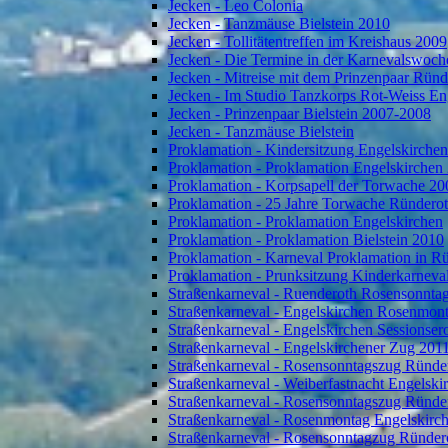
Jecken - Leo Colonia
Jecken - Tanzmäuse Bielstein 2010
Jecken - Tollitätentreffen im Kreishaus 2009
Jecken - Die Termine in der Karnevalswoch
Jecken - Mitreise mit dem Prinzenpaar Rün
Jecken - Im Studio Tanzkorps Rot-Weiss En
Jecken - Prinzenpaar Bielstein 2007-2008
Jecken - Tanzmäuse Bielstein
Proklamation - Kindersitzung Engelskirche
Proklamation - Proklamation Engelskirchen
Proklamation - Korpsapell der Torwache 20
Proklamation - 25 Jahre Torwache Ründero
Proklamation - Proklamation Engelskirchen
Proklamation - Proklamation Bielstein 2010
Proklamation - Karneval Proklamation in R
Proklamation - Prunksitzung Kinderkarneva
Straßenkarneval - Ruenderoth Rosensonnta
Straßenkarneval - Engelskirchen Rosenmon
Straßenkarneval - Engelskirchen Sessionser
Straßenkarneval - Engelskirchener Zug 201
Straßenkarneval - Rosensonntagszug Ründe
Straßenkarneval - Weiberfastnacht Engelski
Straßenkarneval - Rosensonntagszug Ründe
Straßenkarneval - Rosenmontag Engelskirc
Straßenkarneval - Rosensonntagzug Ründer