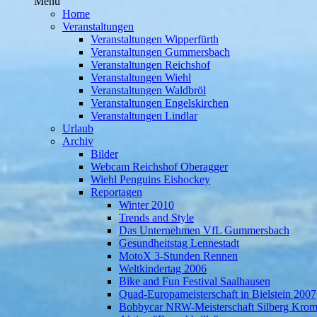
Menü
Home
Veranstaltungen
Veranstaltungen Wipperfürth
Veranstaltungen Gummersbach
Veranstaltungen Reichshof
Veranstaltungen Wiehl
Veranstaltungen Waldbröl
Veranstaltungen Engelskirchen
Veranstaltungen Lindlar
Urlaub
Archiv
Bilder
Webcam Reichshof Oberagger
Wiehl Penguins Eishockey
Reportagen
Winter 2010
Trends and Style
Das Unternehmen VfL Gummersbach
Gesundheitstag Lennestadt
MotoX 3-Stunden Rennen
Weltkindertag 2006
Bike and Fun Festival Saalhausen
Quad-Europameisterschaft in Bielstein 2007
Bobbycar NRW-Meisterschaft Silberg Krom