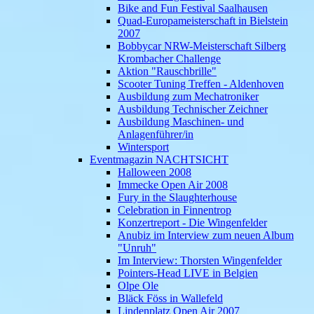
Bike and Fun Festival Saalhausen
Quad-Europameisterschaft in Bielstein
2007
Bobbycar NRW-Meisterschaft Silberg
Krombacher Challenge
Aktion "Rauschbrille"
Scooter Tuning Treffen - Aldenhoven
Ausbildung zum Mechatroniker
Ausbildung Technischer Zeichner
Ausbildung Maschinen- und
Anlagenführer/in
Wintersport
Eventmagazin NACHTSICHT
Halloween 2008
Immecke Open Air 2008
Fury in the Slaughterhouse
Celebration in Finnentrop
Konzertreport - Die Wingenfelder
Anubiz im Interview zum neuen Album
"Unruh"
Im Interview: Thorsten Wingenfelder
Pointers-Head LIVE in Belgien
Olpe Ole
Bläck Föss in Wallefeld
Lindenplatz Open Air 2007