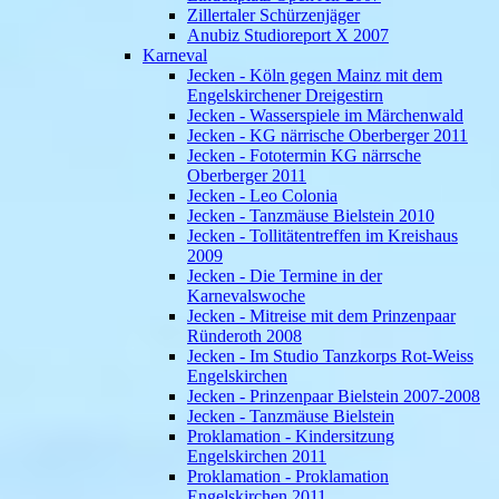
Zillertaler Schürzenjäger
Anubiz Studioreport X 2007
Karneval
Jecken - Köln gegen Mainz mit dem
Engelskirchener Dreigestirn
Jecken - Wasserspiele im Märchenwald
Jecken - KG närrische Oberberger 2011
Jecken - Fototermin KG närrsche
Oberberger 2011
Jecken - Leo Colonia
Jecken - Tanzmäuse Bielstein 2010
Jecken - Tollitätentreffen im Kreishaus
2009
Jecken - Die Termine in der
Karnevalswoche
Jecken - Mitreise mit dem Prinzenpaar
Ründeroth 2008
Jecken - Im Studio Tanzkorps Rot-Weiss
Engelskirchen
Jecken - Prinzenpaar Bielstein 2007-2008
Jecken - Tanzmäuse Bielstein
Proklamation - Kindersitzung
Engelskirchen 2011
Proklamation - Proklamation
Engelskirchen 2011