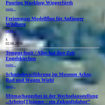
Pouring Workhop Wipperfürth
mehr...
Ferienspass Modellflug für Anfänger
Wildberg
mehr...
x
02.08.2026
Tempus fugit / Alles hat ihre Zeit
Engelskirchen
mehr...
Schmiedevorführung im Museum Achse,
Rad und Wagen Wiehl
mehr...
Mitmachangebot in der Wechselausstellung
„Arbeits[T]räume – ein Zukunftslabor“