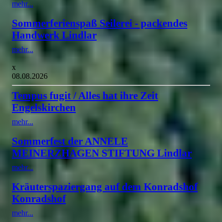
mehr...
Sommerferienspaß Seilerei - packendes
Handwerk Lindlar
mehr...
x
08.08.2026
Tempus fugit / Alles hat ihre Zeit
Engelskirchen
mehr...
Sommerfest der ANNELE
MEINERZHAGEN STIFTUNG Lindlar
mehr...
Kräuterspaziergang auf dem Konradshof
Konradshof
mehr...