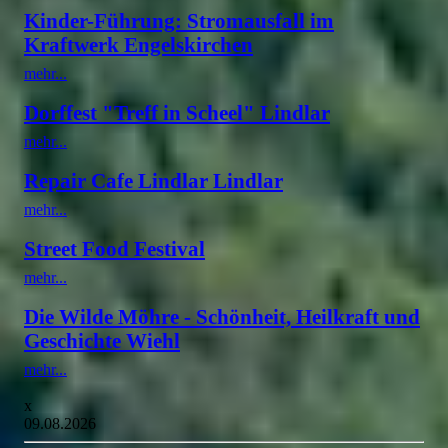
Kinder-Führung: Stromausfall im
Kraftwerk Engelskirchen
mehr...
Dorffest "Treff in Scheel" Lindlar
mehr...
Repair Cafe Lindlar Lindlar
mehr...
Street Food Festival
mehr...
Die Wilde Möhre - Schönheit, Heilkraft und
Geschichte Wiehl
mehr...
x
09.08.2026