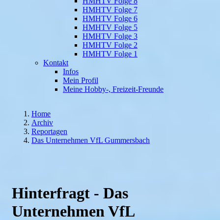
HMHTV Folge 8
HMHTV Folge 7
HMHTV Folge 6
HMHTV Folge 5
HMHTV Folge 3
HMHTV Folge 2
HMHTV Folge 1
Kontakt
Infos
Mein Profil
Meine Hobby-, Freizeit-Freunde
Home
Archiv
Reportagen
Das Unternehmen VfL Gummersbach
Hinterfragt - Das
Unternehmen VfL