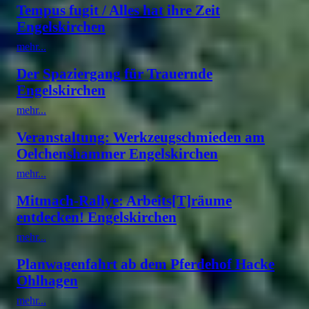
Tempus fugit / Alles hat ihre Zeit
Engelskirchen
mehr...
Der Spaziergang für Trauernde
Engelskirchen
mehr...
Veranstaltung: Werkzeugschmieden am
Oelchenshammer Engelskirchen
mehr...
Mitmach-Rallye: Arbeits[T]räume
entdecken! Engelskirchen
mehr...
Planwagenfahrt ab dem Pferdehof Hacke
Ohlhagen
mehr...