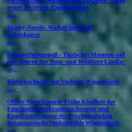
Ferienaktion: Drucken statt Zeichnen – dein
erster 3D Druck Engelskirchen
mehr...
Hobby-Nordic-Walker laden ein
Eckenhagen
mehr...
Sommerferienspaß - Tierisches Museum-auf
den Spuren der Nutz- und Wildtiere Lindlar
mehr...
Bilderbuchkino mit Vorlesen Wipperfürth
mehr...
Offene Sprechstunde Frühe Kindheit der
Familienkinderkrankenschwester und
Familienhebamme der Psychologischen
Beratungsstelle Herbstmühle Wipperfürth
mehr...