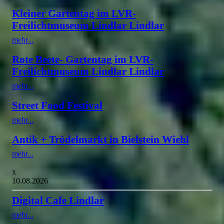
Kleiner Gartentag im LVR-
Freilichtmuseum Lindlar Lindlar
mehr...
Rote Beete- Gartentag im LVR-
Freilichtmuseum Lindlar Lindlar
mehr...
Street Food Festival
mehr...
Antik + Trödelmarkt in Bielstein Wiehl
mehr...
x
10.08.2026
Digital Cafe Lindlar
mehr...