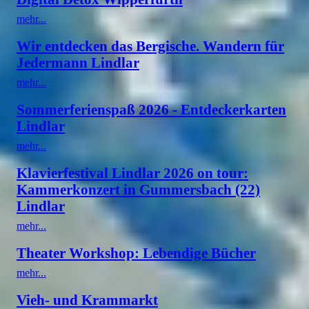
mehr...
Wir entdecken das Bergische. Wandern für
Jedermann Lindlar
mehr...
Sommerferienspaß 2026 - Entdeckerkarten
Lindlar
mehr...
Klavierfestival Lindlar 2026 on tour:
Kammerkonzert in Gummersbach (22)
Lindlar
mehr...
Theater Workshop: Lebendige Bücher
mehr...
Vieh- und Krammarkt