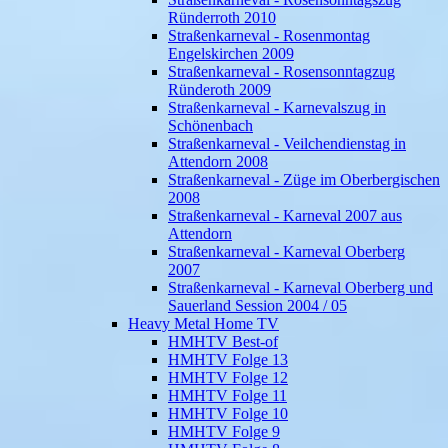
Ründerroth 2010
Straßenkarneval - Rosenmontag
Engelskirchen 2009
Straßenkarneval - Rosensonntagzug
Ründeroth 2009
Straßenkarneval - Karnevalszug in
Schönenbach
Straßenkarneval - Veilchendienstag in
Attendorn 2008
Straßenkarneval - Züge im Oberbergischen
2008
Straßenkarneval - Karneval 2007 aus
Attendorn
Straßenkarneval - Karneval Oberberg
2007
Straßenkarneval - Karneval Oberberg und
Sauerland Session 2004 / 05
Heavy Metal Home TV
HMHTV Best-of
HMHTV Folge 13
HMHTV Folge 12
HMHTV Folge 11
HMHTV Folge 10
HMHTV Folge 9