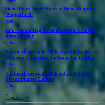
Deine Story. Deine Spuren. Deine Biografie
Wipperfürth
mehr...
Info-Nachmittag im Senioren-Park carpe
diem Lindlar
mehr...
Sommerferienspaß 2026- Ausflug in den
Moviepark Bottrop- Tagesausflug Lindlar
mehr...
Sommerferienspaß 2026 auf :metabolon
Plastic Planet? Lindlar
mehr...
x
05.08.2026