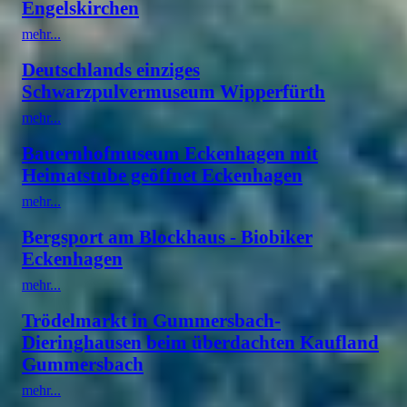
Engelskirchen
mehr...
Deutschlands einziges
Schwarzpulvermuseum Wipperfürth
mehr...
Bauernhofmuseum Eckenhagen mit
Heimatstube geöffnet Eckenhagen
mehr...
Bergsport am Blockhaus - Biobiker
Eckenhagen
mehr...
Trödelmarkt in Gummersbach-
Dieringhausen beim überdachten Kaufland
Gummersbach
mehr...