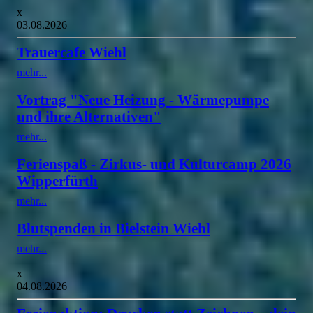
x
03.08.2026
Trauercafe Wiehl
mehr...
Vortrag "Neue Heizung - Wärmepumpe
und ihre Alternativen"
mehr...
Ferienspaß - Zirkus- und Kulturcamp 2026
Wipperfürth
mehr...
Blutspenden in Bielstein Wiehl
mehr...
x
04.08.2026