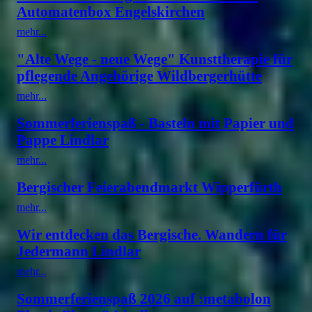
Automatenbox Engelskirchen
mehr...
"Alte Wege - neue Wege" Kunsttherapie für
pflegende Angehörige Wildbergerhütte
mehr...
Sommerferienspaß - Basteln mit Papier und
Pappe Lindlar
mehr...
Bergischer Feierabendmarkt Wipperfürth
mehr...
Wir entdecken das Bergische. Wandern für
Jedermann Lindlar
mehr...
Sommerferienspaß 2026 auf :metabolon