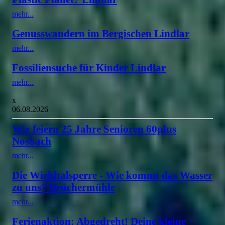
mehr...
Genusswandern im Bergischen Lindlar
mehr...
Fossiliensuche für Kinder Lindlar
mehr...
x
06.08.2026
Wir feiern 25 Jahre Senioren 60plus
Nosbach
mehr...
Die Wiehltalsperre - Wie kommt das Wasser
zu uns? Brüchermühle
mehr...
Ferienaktion: Abgedreht! Deine kleine