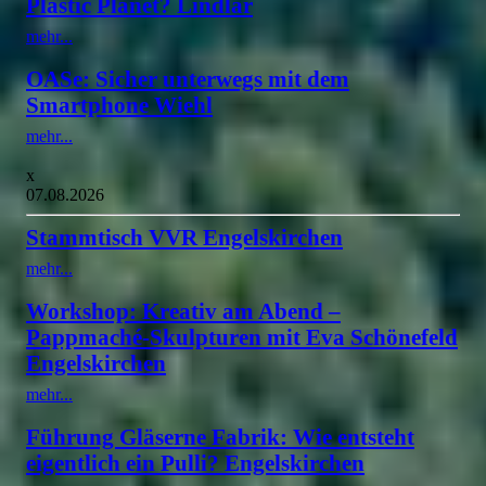
Plastic Planet? Lindlar
mehr...
OASe: Sicher unterwegs mit dem
Smartphone Wiehl
mehr...
x
07.08.2026
Stammtisch VVR Engelskirchen
mehr...
Workshop: Kreativ am Abend –
Pappmaché-Skulpturen mit Eva Schönefeld
Engelskirchen
mehr...
Führung Gläserne Fabrik: Wie entsteht
eigentlich ein Pulli? Engelskirchen