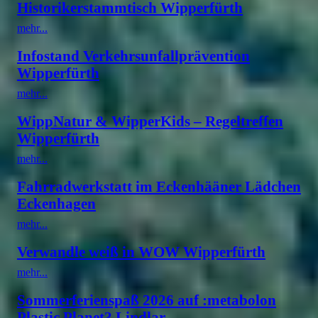
Historikerstammtisch Wipperfürth
mehr...
Infostand Verkehrsunfallprävention
Wipperfürth
mehr...
WippNatur & WipperKids – Regeltreffen
Wipperfürth
mehr...
Fahrradwerkstatt im Eckenhääner Lädchen
Eckenhagen
mehr...
Verwandle weiß in WOW Wipperfürth
mehr...
Sommerferienspaß 2026 auf :metabolon
Plastic Planet? Lindlar