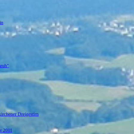
in
nruh"
irchener Dreigestirn
er 2011