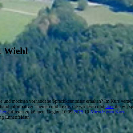
1 Wiehl
e und möchten vorhandene Sprachkenntnisse erhalten? Im Kurs vertief
and informativer Themen und Texte, die wir lesen und
über
die wir sp
cher
auftreten zu können. Beginn 10.09.
2025
10
Abende
zum Kurs
g Ennenfeldstr.