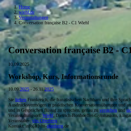
Home
wiehl.de
Veranstaltungen
Conversation française B2 - C1 Wiehl
Conversation française B2 - C
10.09.2025
Workshop, Kurs, Informationsrunde
10.09.
2025
- 26.11.
2025
Sie
lieben
Frankreich, die französischen Nachbarn und ihre Sprach
Ausdrucksvermögen in praktischen Konversationsübungen und anh
und in Gesprächen flüssig zu sprechen, genau zu
verstehen
und
si
Veranstaltungsort:
Wiehl
, Dietrich-Bonhoeffer-Gymnasium, Eingan
Veranstalter:
vhs Oberberg
Kontakt: info[ät]vhs-
oberberg
.de