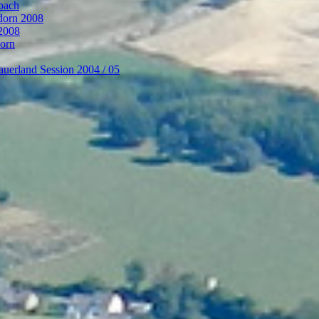
bach
ndorn 2008
 2008
dorn
auerland Session 2004 / 05