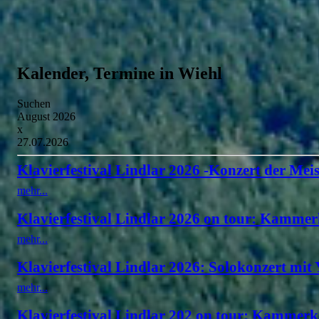
Kalender, Termine in Wiehl
Suchen
August 2026
x
27.07.2026
Klavierfestival Lindlar 2026 -Konzert der Meis
mehr...
Klavierfestival Lindlar 2026 on tour: Kammer
mehr...
Klavierfestival Lindlar 2026: Solokonzert mit
mehr...
Klavierfestival Lindlar 202 on tour: Kammerk