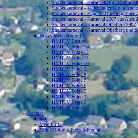
Straßenkarneval - Karnevalszug in Schönen
Straßenkarneval - Veilchendienstag in Atte
Straßenkarneval - Züge im Oberbergischen
Straßenkarneval - Karneval 2007 aus Atten
Straßenkarneval - Karneval Oberberg 2007
Straßenkarneval - Karneval Oberberg und S
Heavy Metal Home TV
HMHTV Best-of
HMHTV Folge 13
HMHTV Folge 12
HMHTV Folge 11
HMHTV Folge 10
HMHTV Folge 9
HMHTV Folge 8
HMHTV Folge 7
HMHTV Folge 6
HMHTV Folge 5
HMHTV Folge 3
HMHTV Folge 2
HMHTV Folge 1
Kontakt
Infos
Mein Profil
Meine Hobby-, Freizeit-Freunde