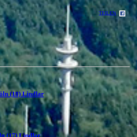
TEILEN
öln (18) Lindlar
n (17) Lindlar