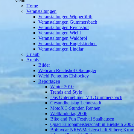
Menü
Home
Veranstaltungen
Veranstaltungen Wipperfürth
Veranstaltungen Gummersbach
Veranstaltungen Reichshof
Veranstaltungen Wiehl
Veranstaltungen Waldbröl
Veranstaltungen Engelskirchen
Veranstaltungen Lindlar
Urlaub
Archiv
Bilder
Webcam Reichshof Oberagger
Wiehl Penguins Eishockey
Reportagen
Winter 2010
Trends and Style
Das Unternehmen VfL Gummersbach
Gesundheitstag Lennestadt
MotoX 3-Stunden Rennen
Weltkindertag 2006
Bike and Fun Festival Saalhausen
Quad-Europameisterschaft in Bielstein 2007
Bobbycar NRW-Meisterschaft Silberg Krom