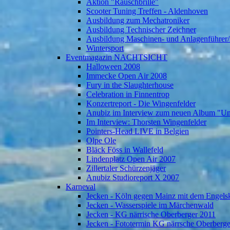
Aktion "Rauschbrille"
Scooter Tuning Treffen - Aldenhoven
Ausbildung zum Mechatroniker
Ausbildung Technischer Zeichner
Ausbildung Maschinen- und Anlagenführer/
Wintersport
Eventmagazin NACHTSICHT
Halloween 2008
Immecke Open Air 2008
Fury in the Slaughterhouse
Celebration in Finnentrop
Konzertreport - Die Wingenfelder
Anubiz im Interview zum neuen Album "U
Im Interview: Thorsten Wingenfelder
Pointers-Head LIVE in Belgien
Olpe Ole
Bläck Föss in Wallefeld
Lindenplatz Open Air 2007
Zillertaler Schürzenjäger
Anubiz Studioreport X 2007
Karneval
Jecken - Köln gegen Mainz mit dem Engelsk
Jecken - Wasserspiele im Märchenwald
Jecken - KG närrische Oberberger 2011
Jecken - Fototermin KG närrsche Oberberg