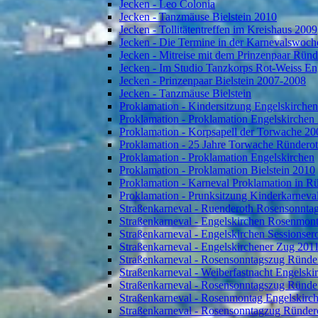
Jecken - Leo Colonia
Jecken - Tanzmäuse Bielstein 2010
Jecken - Tollitätentreffen im Kreishaus 2009
Jecken - Die Termine in der Karnevalswoch
Jecken - Mitreise mit dem Prinzenpaar Rün
Jecken - Im Studio Tanzkorps Rot-Weiss En
Jecken - Prinzenpaar Bielstein 2007-2008
Jecken - Tanzmäuse Bielstein
Proklamation - Kindersitzung Engelskirche
Proklamation - Proklamation Engelskirchen
Proklamation - Korpsapell der Torwache 20
Proklamation - 25 Jahre Torwache Ründero
Proklamation - Proklamation Engelskirchen
Proklamation - Proklamation Bielstein 2010
Proklamation - Karneval Proklamation in R
Proklamation - Prunksitzung Kinderkarneva
Straßenkarneval - Ruenderoth Rosensonnta
Straßenkarneval - Engelskirchen Rosenmon
Straßenkarneval - Engelskirchen Sessionser
Straßenkarneval - Engelskirchener Zug 201
Straßenkarneval - Rosensonntagszug Ründe
Straßenkarneval - Weiberfastnacht Engelski
Straßenkarneval - Rosensonntagszug Ründe
Straßenkarneval - Rosenmontag Engelskirc
Straßenkarneval - Rosensonntagzug Ründer