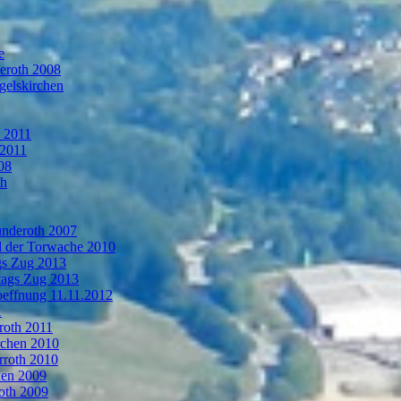
e
deroth 2008
gelskirchen
n 2011
 2011
08
th
ünderoth 2007
l der Torwache 2010
gs Zug 2013
tags Zug 2013
oeffnung 11.11.2012
1
roth 2011
rchen 2010
rroth 2010
hen 2009
oth 2009