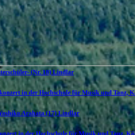
terschüler- (Nr. 18) Lindlar
konzert in der Hochschule für Musik und Tanz, K
 Yoshiko Arahata (17) Lindlar
onzert in der Hochschule für Musik und Tanz, Köl