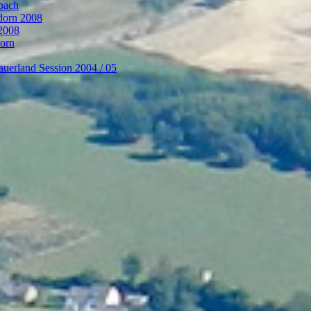
bach
ndorn 2008
 2008
dorn
auerland Session 2004 / 05