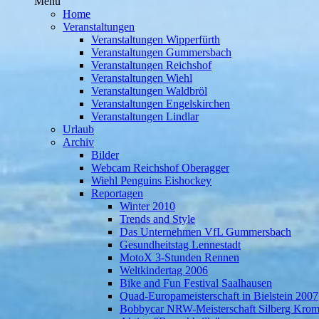
Menü
Home
Veranstaltungen
Veranstaltungen Wipperfürth
Veranstaltungen Gummersbach
Veranstaltungen Reichshof
Veranstaltungen Wiehl
Veranstaltungen Waldbröl
Veranstaltungen Engelskirchen
Veranstaltungen Lindlar
Urlaub
Archiv
Bilder
Webcam Reichshof Oberagger
Wiehl Penguins Eishockey
Reportagen
Winter 2010
Trends and Style
Das Unternehmen VfL Gummersbach
Gesundheitstag Lennestadt
MotoX 3-Stunden Rennen
Weltkindertag 2006
Bike and Fun Festival Saalhausen
Quad-Europameisterschaft in Bielstein 2007
Bobbycar NRW-Meisterschaft Silberg Krom