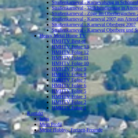
Straßenkarneval - Karnevalszug in Schönen
Straßenkarneval - Veilchendienstag in Atte
Straßenkarneval - Züge im Oberbergischen
Straßenkarneval - Karneval 2007 aus Atten
Straßenkarneval - Karneval Oberberg 2007
Straßenkarneval - Karneval Oberberg und S
Heavy Metal Home TV
HMHTV Best-of
HMHTV Folge 13
HMHTV Folge 12
HMHTV Folge 11
HMHTV Folge 10
HMHTV Folge 9
HMHTV Folge 8
HMHTV Folge 7
HMHTV Folge 6
HMHTV Folge 5
HMHTV Folge 3
HMHTV Folge 2
HMHTV Folge 1
Kontakt
Infos
Mein Profil
Meine Hobby-, Freizeit-Freunde