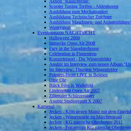
Aktion "Rauschbrille"
Scooter Tuning Treffen - Aldenhoven
Ausbildung zum Mechatroniker
Ausbildung Technischer Zeichner
Ausbildung Maschinen- und Anlagenführer/
Wintersport
Eventmagazin NACHTSICHT
Halloween 2008
Immecke Open Air 2008
Fury in the Slaughterhouse
Celebration in Finnentrop
Konzertreport - Die Wingenfelder
Anubiz im Interview zum neuen Album "U
Im Interview: Thorsten Wingenfelder
Pointers-Head LIVE in Belgien
Olpe Ole
Bläck Föss in Wallefeld
Lindenplatz Open Air 2007
Zillertaler Schürzenjäger
Anubiz Studioreport X 2007
Karneval
Jecken - Köln gegen Mainz mit dem Engelsk
Jecken - Wasserspiele im Märchenwald
Jecken - KG närrische Oberberger 2011
Jecken - Fototermin KG närrsche Oberberg