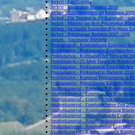
Jecken - Leo Colonia
Jecken - Tanzmäuse Bielstein 2010
Jecken - Tollitätentreffen im Kreishaus 2009
Jecken - Die Termine in der Karnevalswoch
Jecken - Mitreise mit dem Prinzenpaar Rün
Jecken - Im Studio Tanzkorps Rot-Weiss En
Jecken - Prinzenpaar Bielstein 2007-2008
Jecken - Tanzmäuse Bielstein
Proklamation - Kindersitzung Engelskirche
Proklamation - Proklamation Engelskirchen
Proklamation - Korpsapell der Torwache 20
Proklamation - 25 Jahre Torwache Ründero
Proklamation - Proklamation Engelskirchen
Proklamation - Proklamation Bielstein 2010
Proklamation - Karneval Proklamation in R
Proklamation - Prunksitzung Kinderkarneva
Straßenkarneval - Ruenderoth Rosensonnta
Straßenkarneval - Engelskirchen Rosenmon
Straßenkarneval - Engelskirchen Sessionser
Straßenkarneval - Engelskirchener Zug 201
Straßenkarneval - Rosensonntagszug Ründe
Straßenkarneval - Weiberfastnacht Engelski
Straßenkarneval - Rosensonntagszug Ründe
Straßenkarneval - Rosenmontag Engelskirc
Straßenkarneval - Rosensonntagzug Ründer