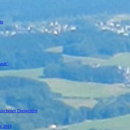
in
nruh"
irchener Dreigestirn
er 2011