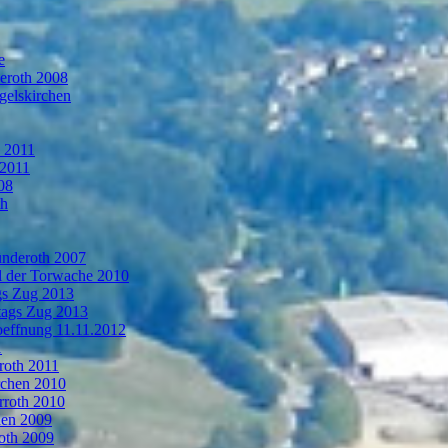
e
deroth 2008
gelskirchen
n 2011
 2011
08
th
ünderoth 2007
l der Torwache 2010
gs Zug 2013
tags Zug 2013
oeffnung 11.11.2012
1
roth 2011
rchen 2010
rroth 2010
hen 2009
oth 2009