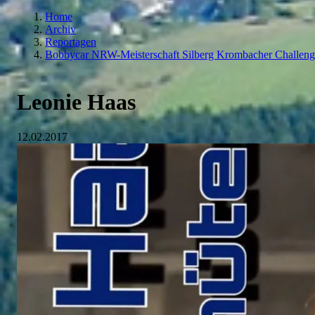
Home
Archiv
Reportagen
Bobbycar NRW-Meisterschaft Silberg Krombacher Challeng
Leonie Haas
12.02.2017