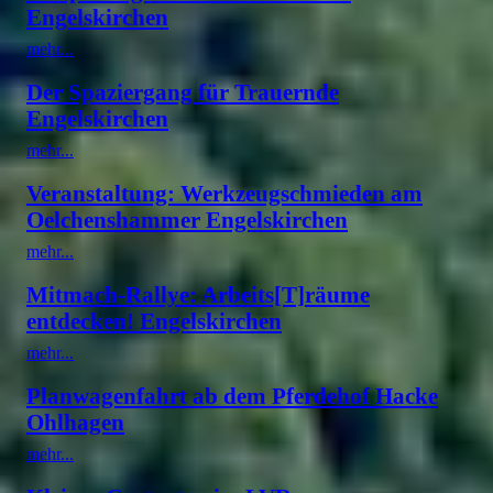
Engelskirchen
mehr...
Der Spaziergang für Trauernde
Engelskirchen
mehr...
Veranstaltung: Werkzeugschmieden am
Oelchenshammer Engelskirchen
mehr...
Mitmach-Rallye: Arbeits[T]räume
entdecken! Engelskirchen
mehr...
Planwagenfahrt ab dem Pferdehof Hacke
Ohlhagen
mehr...