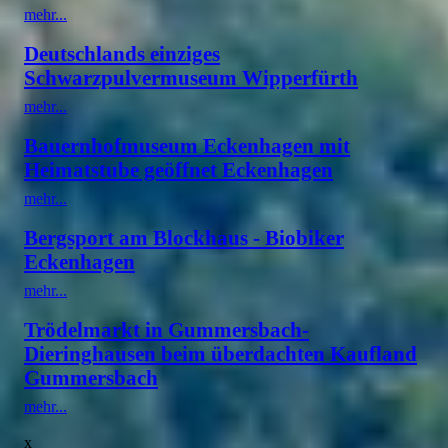
mehr...
Deutschlands einziges
Schwarzpulvermuseum Wipperfürth
mehr...
Bauernhofmuseum Eckenhagen mit
Heimatstube geöffnet Eckenhagen
mehr...
Bergsport am Blockhaus - Biobiker
Eckenhagen
mehr...
Trödelmarkt in Gummersbach-
Dieringhausen beim überdachten Kaufland
Gummersbach
mehr...
x