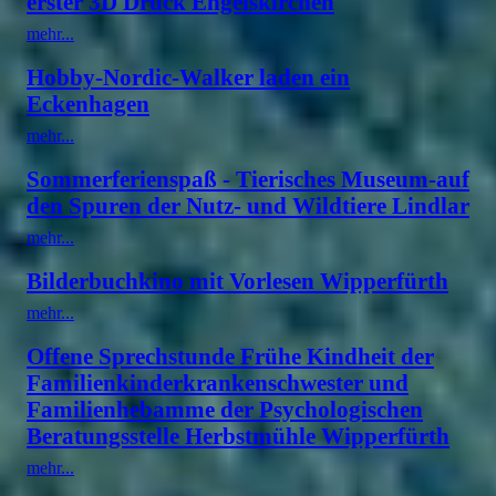
erster 3D Druck Engelskirchen
mehr...
Hobby-Nordic-Walker laden ein
Eckenhagen
mehr...
Sommerferienspaß - Tierisches Museum-auf
den Spuren der Nutz- und Wildtiere Lindlar
mehr...
Bilderbuchkino mit Vorlesen Wipperfürth
mehr...
Offene Sprechstunde Frühe Kindheit der
Familienkinderkrankenschwester und
Familienhebamme der Psychologischen
Beratungsstelle Herbstmühle Wipperfürth
mehr...