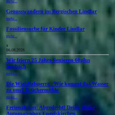
mehr...
Genusswandern im Bergischen Lindlar
mehr...
Fossiliensuche für Kinder Lindlar
mehr...
x
06.08.2026
Wir feiern 25 Jahre Senioren 60plus
Nosbach
mehr...
Die Wiehltalsperre - Wie kommt das Wasser
zu uns? Brüchermühle
mehr...
Ferienaktion: Abgedreht! Deine kleine
Automatenbox Engelskirchen