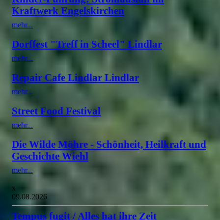
Kraftwerk Engelskirchen
mehr...
Dorffest "Treff in Scheel" Lindlar
mehr...
Repair Cafe Lindlar Lindlar
mehr...
Street Food Festival
mehr...
Die Wilde Möhre - Schönheit, Heilkraft und
Geschichte Wiehl
mehr...
x
09.08.2026
Tempus fugit / Alles hat ihre Zeit