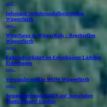
mehr...
Infostand Verkehrsunfallprävention
Wipperfürth
mehr...
WippNatur & WipperKids – Regeltreffen
Wipperfürth
mehr...
Fahrradwerkstatt im Eckenhääner Lädchen
Eckenhagen
mehr...
Verwandle weiß in WOW Wipperfürth
mehr...
Sommerferienspaß 2026 auf :metabolon
Plastic Planet? Lindlar