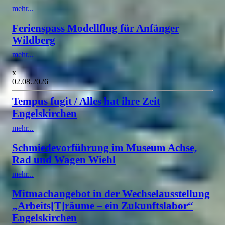
mehr...
Ferienspass Modellflug für Anfänger
Wildberg
mehr...
x
02.08.2026
Tempus fugit / Alles hat ihre Zeit
Engelskirchen
mehr...
Schmiedevorführung im Museum Achse,
Rad und Wagen Wiehl
mehr...
Mitmachangebot in der Wechselausstellung
„Arbeits[T]räume – ein Zukunftslabor“
Engelskirchen