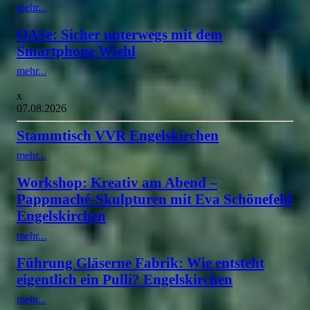
mehr...
OASe: Sicher unterwegs mit dem
Smartphone Wiehl
mehr...
x
07.08.2026
Stammtisch VVR Engelskirchen
mehr...
Workshop: Kreativ am Abend –
Pappmaché-Skulpturen mit Eva Schönefeld
Engelskirchen
mehr...
Führung Gläserne Fabrik: Wie entsteht
eigentlich ein Pulli? Engelskirchen
mehr...