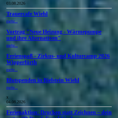
03.08.2026
Trauercafe Wiehl
mehr...
Vortrag "Neue Heizung - Wärmepumpe
und ihre Alternativen"
mehr...
Ferienspaß - Zirkus- und Kulturcamp 2026
Wipperfürth
mehr...
Blutspenden in Bielstein Wiehl
mehr...
x
04.08.2026
Ferienaktion: Drucken statt Zeichnen – dein