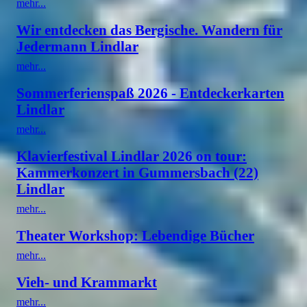
mehr...
Wir entdecken das Bergische. Wandern für
Jedermann Lindlar
mehr...
Sommerferienspaß 2026 - Entdeckerkarten
Lindlar
mehr...
Klavierfestival Lindlar 2026 on tour:
Kammerkonzert in Gummersbach (22)
Lindlar
mehr...
Theater Workshop: Lebendige Bücher
mehr...
Vieh- und Krammarkt
mehr...