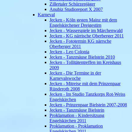
Zillertaler Schürzenjäger
Anubiz Studioreport X 2007
Karneval
Jecken - Köln gegen Mainz mit dem
Engelskirchener Dreigestirn
Jecken - Wasserspiele im Märchenwald
Jecken - KG närrische Oberberger 2011
Jecken - Fototermin KG närrsche
Oberberger 2011
Jecken - Leo Colonia
Jecken - Tanzmäuse Bielstein 2010
Jecken - Tollitätentreffen im Kreishaus
2009
Jecken - Die Termine in der
Karnevalswoche
Jecken - Mitreise mit dem Prinzenpaar
Ründeroth 2008
Jecken - Im Studio Tanzkorps Rot-Weiss
Engelskirchen
Jecken - Prinzenpaar Bielstein 2007-2008
Jecken - Tanzmäuse Bielstein
Proklamation - Kindersitzung
Engelskirchen 2011
Proklamation - Proklamation
Engelskirchen 2011