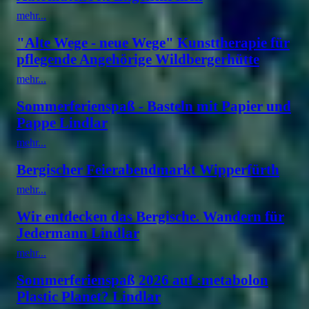
mehr...
"Alte Wege - neue Wege" Kunsttherapie für
pflegende Angehörige Wildbergerhütte
mehr...
Sommerferienspaß - Basteln mit Papier und
Pappe Lindlar
mehr...
Bergischer Feierabendmarkt Wipperfürth
mehr...
Wir entdecken das Bergische. Wandern für
Jedermann Lindlar
mehr...
Sommerferienspaß 2026 auf :metabolon
Plastic Planet? Lindlar