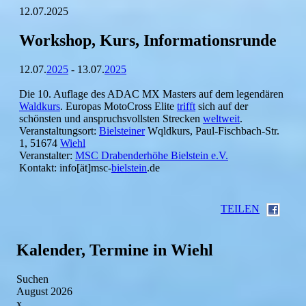
12.07.2025
Workshop, Kurs, Informationsrunde
12.07.
2025
- 13.07.
2025
Die 10. Auflage des ADAC MX Masters auf dem legendären
Waldkurs
. Europas MotoCross Elite
trifft
sich auf der
schönsten und anspruchsvollsten Strecken
weltweit
.
Veranstaltungsort:
Bielsteiner
Wqldkurs, Paul-Fischbach-Str.
1, 51674
Wiehl
Veranstalter:
MSC Drabenderhöhe Bielstein e.V.
Kontakt: info[ät]msc-
bielstein
.de
TEILEN
Kalender, Termine in Wiehl
Suchen
August 2026
x