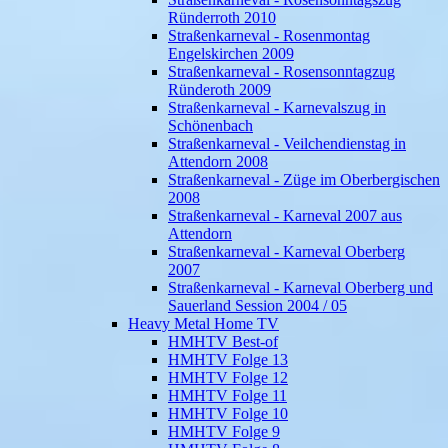
Ründerroth 2010
Straßenkarneval - Rosenmontag
Engelskirchen 2009
Straßenkarneval - Rosensonntagzug
Ründeroth 2009
Straßenkarneval - Karnevalszug in
Schönenbach
Straßenkarneval - Veilchendienstag in
Attendorn 2008
Straßenkarneval - Züge im Oberbergischen
2008
Straßenkarneval - Karneval 2007 aus
Attendorn
Straßenkarneval - Karneval Oberberg
2007
Straßenkarneval - Karneval Oberberg und
Sauerland Session 2004 / 05
Heavy Metal Home TV
HMHTV Best-of
HMHTV Folge 13
HMHTV Folge 12
HMHTV Folge 11
HMHTV Folge 10
HMHTV Folge 9