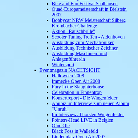
Bike and Fun Festival Saalhausen
Quad-Europameisterschaft in Bielstein
2007
Bobbycar NRW-Meisterschaft Silberg
Krombacher Challenge
Aktion "Rauschbrille"
Scooter Tuning Treffen - Aldenhoven
Ausbildung zum Mechatroniker
Ausbildung Technischer Zeichner
Ausbildung Maschinen- und
Anlagenführer/in
Wintersport
Eventmagazin NACHTSICHT
Halloween 2008
Immecke Open Air 2008
Fury in the Slaughterhouse
Celebration in Finnentrop
Konzertreport - Die Wingenfelder
Anubiz im Interview zum neuen Album
"Unruh"
Im Interview: Thorsten Wingenfelder
Pointers-Head LIVE in Belgien
Olpe Ole
Bläck Föss in Wallefeld
Lindenplatz Open Air 2007