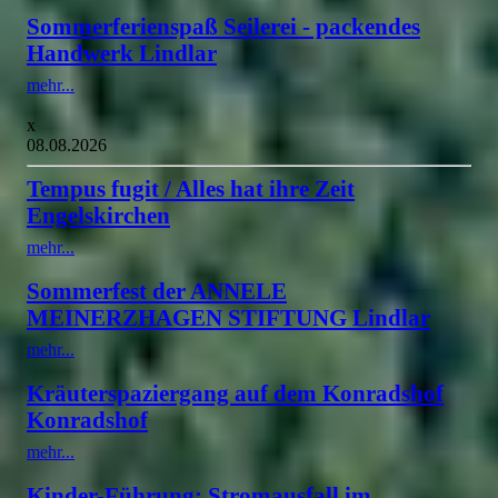
Sommerferienspaß Seilerei - packendes
Handwerk Lindlar
mehr...
x
08.08.2026
Tempus fugit / Alles hat ihre Zeit
Engelskirchen
mehr...
Sommerfest der ANNELE
MEINERZHAGEN STIFTUNG Lindlar
mehr...
Kräuterspaziergang auf dem Konradshof
Konradshof
mehr...
Kinder-Führung: Stromausfall im