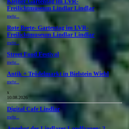
Kleiner Gartentag im LVR-
Freilichtmuseum Lindlar Lindlar
mehr...
Rote Beete- Gartentag im LVR-
Freilichtmuseum Lindlar Lindlar
mehr...
Street Food Festival
mehr...
Antik + Trödelmarkt in Bielstein Wiehl
mehr...
x
10.08.2026
Digital Cafe Lindlar
mehr...
Angebot der Lindlarer Landfrauen: 2.