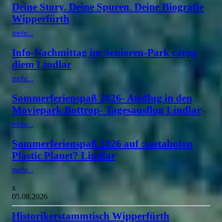
Deine Story. Deine Spuren. Deine Biografie
Wipperfürth
mehr...
Info-Nachmittag im Senioren-Park carpe
diem Lindlar
mehr...
Sommerferienspaß 2026- Ausflug in den
Moviepark Bottrop- Tagesausflug Lindlar
mehr...
Sommerferienspaß 2026 auf :metabolon
Plastic Planet? Lindlar
mehr...
x
05.08.2026
Historikerstammtisch Wipperfürth