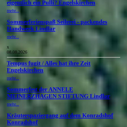
eigentlich ein Pulli? Engelskirchen
mehr...
Sommerferienspaß Seilerei - packendes
Handwerk Lindlar
mehr...
x
08.08.2026
Tempus fugit / Alles hat ihre Zeit
Engelskirchen
mehr...
Sommerfest der ANNELE
MEINERZHAGEN STIFTUNG Lindlar
mehr...
Kräuterspaziergang auf dem Konradshof
Konradshof