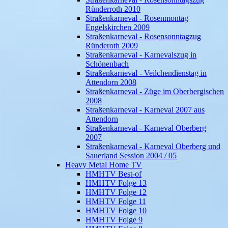
Ründerroth 2010
Straßenkarneval - Rosenmontag
Engelskirchen 2009
Straßenkarneval - Rosensonntagzug
Ründeroth 2009
Straßenkarneval - Karnevalszug in
Schönenbach
Straßenkarneval - Veilchendienstag in
Attendorn 2008
Straßenkarneval - Züge im Oberbergischen
2008
Straßenkarneval - Karneval 2007 aus
Attendorn
Straßenkarneval - Karneval Oberberg
2007
Straßenkarneval - Karneval Oberberg und
Sauerland Session 2004 / 05
Heavy Metal Home TV
HMHTV Best-of
HMHTV Folge 13
HMHTV Folge 12
HMHTV Folge 11
HMHTV Folge 10
HMHTV Folge 9