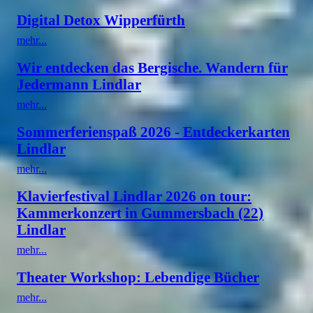
Digital Detox Wipperfürth
mehr...
Wir entdecken das Bergische. Wandern für
Jedermann Lindlar
mehr...
Sommerferienspaß 2026 - Entdeckerkarten
Lindlar
mehr...
Klavierfestival Lindlar 2026 on tour:
Kammerkonzert in Gummersbach (22)
Lindlar
mehr...
Theater Workshop: Lebendige Bücher
mehr...