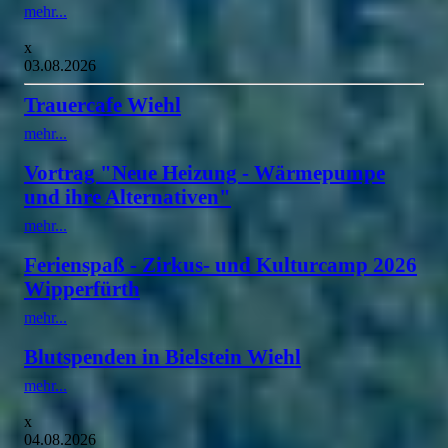
mehr...
x
03.08.2026
Trauercafe Wiehl
mehr...
Vortrag "Neue Heizung - Wärmepumpe
und ihre Alternativen"
mehr...
Ferienspaß - Zirkus- und Kulturcamp 2026
Wipperfürth
mehr...
Blutspenden in Bielstein Wiehl
mehr...
x
04.08.2026