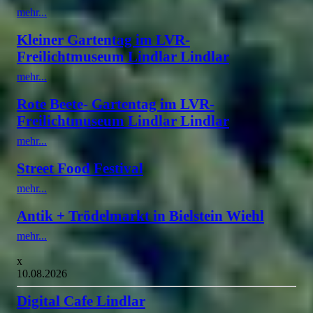
mehr...
Kleiner Gartentag im LVR-
Freilichtmuseum Lindlar Lindlar
mehr...
Rote Beete- Gartentag im LVR-
Freilichtmuseum Lindlar Lindlar
mehr...
Street Food Festival
mehr...
Antik + Trödelmarkt in Bielstein Wiehl
mehr...
x
10.08.2026
Digital Cafe Lindlar