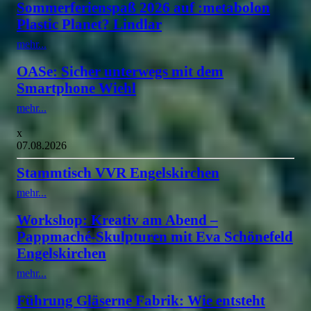
Sommerferienspaß 2026 auf :metabolon
Plastic Planet? Lindlar
mehr...
OASe: Sicher unterwegs mit dem
Smartphone Wiehl
mehr...
x
07.08.2026
Stammtisch VVR Engelskirchen
mehr...
Workshop: Kreativ am Abend –
Pappmaché-Skulpturen mit Eva Schönefeld
Engelskirchen
mehr...
Führung Gläserne Fabrik: Wie entsteht