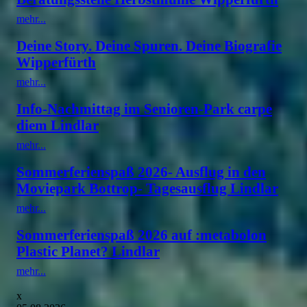
mehr...
Deine Story. Deine Spuren. Deine Biografie
Wipperfürth
mehr...
Info-Nachmittag im Senioren-Park carpe
diem Lindlar
mehr...
Sommerferienspaß 2026- Ausflug in den
Moviepark Bottrop- Tagesausflug Lindlar
mehr...
Sommerferienspaß 2026 auf :metabolon
Plastic Planet? Lindlar
mehr...
x