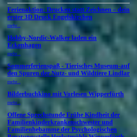
Ferienaktion: Drucken statt Zeichnen – dein
erster 3D Druck Engelskirchen
mehr...
Hobby-Nordic-Walker laden ein
Eckenhagen
mehr...
Sommerferienspaß - Tierisches Museum-auf
den Spuren der Nutz- und Wildtiere Lindlar
mehr...
Bilderbuchkino mit Vorlesen Wipperfürth
mehr...
Offene Sprechstunde Frühe Kindheit der
Familienkinderkrankenschwester und
Familienhebamme der Psychologischen
Beratungsstelle Herbstmühle Wipperfürth