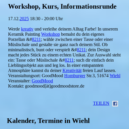
Workshop, Kurs, Informationsrunde
17.12.
2025
18:30 - 20:00 Uhr
Werde
kreativ
und verleihe deinem Alltag Farbe! In unserem
Keramik Painting
Workshop
bemalst du dein eigenes
Porzellan &#
8211
; wähle zwischen einer Tasse oder einer
Müslischale und gestalte sie ganz nach deinem Stil. Ob
minimalistisch, bunt oder verspielt &#
8211
; dein Design
macht jedes Stück zu einem echten Unikat. Zur Auswahl steht
ein: Tasse oder Müslischale &#
8211
; such dir einfach dein
Lieblingsobjekt aus und leg los. In einer entspannten
Atmosphäre kannst du deiner
Kreativität
freien Lauf lassen.
Veranstaltungsort: GoodMood
Homburger
Str.3, 51674
Wiehl
Veranstalter:
GoodMood
Kontakt: goodmood[ät]goodmoodstore.de
TEILEN
Kalender, Termine in Wiehl