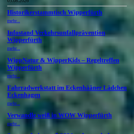
05.08.2026
Historikerstammtisch Wipperfürth
mehr...
Infostand Verkehrsunfallprävention
Wipperfürth
mehr...
WippNatur & WipperKids – Regeltreffen
Wipperfürth
mehr...
Fahrradwerkstatt im Eckenhääner Lädchen
Eckenhagen
mehr...
Verwandle weiß in WOW Wipperfürth
mehr...