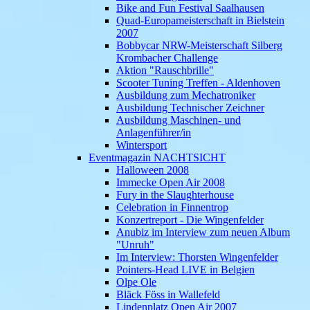
Bike and Fun Festival Saalhausen
Quad-Europameisterschaft in Bielstein
2007
Bobbycar NRW-Meisterschaft Silberg
Krombacher Challenge
Aktion "Rauschbrille"
Scooter Tuning Treffen - Aldenhoven
Ausbildung zum Mechatroniker
Ausbildung Technischer Zeichner
Ausbildung Maschinen- und
Anlagenführer/in
Wintersport
Eventmagazin NACHTSICHT
Halloween 2008
Immecke Open Air 2008
Fury in the Slaughterhouse
Celebration in Finnentrop
Konzertreport - Die Wingenfelder
Anubiz im Interview zum neuen Album
"Unruh"
Im Interview: Thorsten Wingenfelder
Pointers-Head LIVE in Belgien
Olpe Ole
Bläck Föss in Wallefeld
Lindenplatz Open Air 2007