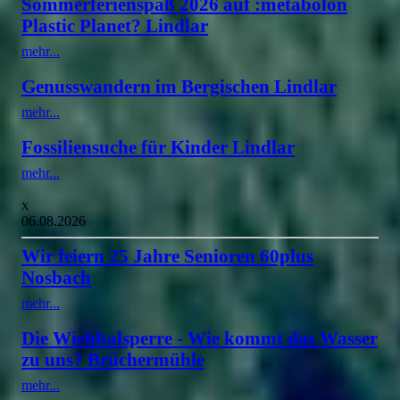
Sommerferienspaß 2026 auf :metabolon
Plastic Planet? Lindlar
mehr...
Genusswandern im Bergischen Lindlar
mehr...
Fossiliensuche für Kinder Lindlar
mehr...
x
06.08.2026
Wir feiern 25 Jahre Senioren 60plus
Nosbach
mehr...
Die Wiehltalsperre - Wie kommt das Wasser
zu uns? Brüchermühle
mehr...