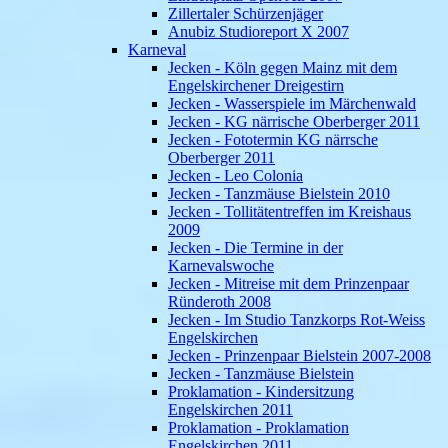
Zillertaler Schürzenjäger
Anubiz Studioreport X 2007
Karneval
Jecken - Köln gegen Mainz mit dem
Engelskirchener Dreigestirn
Jecken - Wasserspiele im Märchenwald
Jecken - KG närrische Oberberger 2011
Jecken - Fototermin KG närrsche
Oberberger 2011
Jecken - Leo Colonia
Jecken - Tanzmäuse Bielstein 2010
Jecken - Tollitätentreffen im Kreishaus
2009
Jecken - Die Termine in der
Karnevalswoche
Jecken - Mitreise mit dem Prinzenpaar
Ründeroth 2008
Jecken - Im Studio Tanzkorps Rot-Weiss
Engelskirchen
Jecken - Prinzenpaar Bielstein 2007-2008
Jecken - Tanzmäuse Bielstein
Proklamation - Kindersitzung
Engelskirchen 2011
Proklamation - Proklamation
Engelskirchen 2011