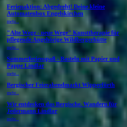
Ferienaktion: Abgedreht! Deine kleine
Automatenbox Engelskirchen
mehr...
"Alte Wege - neue Wege" Kunsttherapie für
pflegende Angehörige Wildbergerhütte
mehr...
Sommerferienspaß - Basteln mit Papier und
Pappe Lindlar
mehr...
Bergischer Feierabendmarkt Wipperfürth
mehr...
Wir entdecken das Bergische. Wandern für
Jedermann Lindlar
mehr...