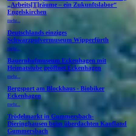
„Arbeits[T]räume – ein Zukunftslabor“
Engelskirchen
mehr...
Deutschlands einziges
Schwarzpulvermuseum Wipperfürth
mehr...
Bauernhofmuseum Eckenhagen mit
Heimatstube geöffnet Eckenhagen
mehr...
Bergsport am Blockhaus - Biobiker
Eckenhagen
mehr...
Trödelmarkt in Gummersbach-
Dieringhausen beim überdachten Kaufland
Gummersbach