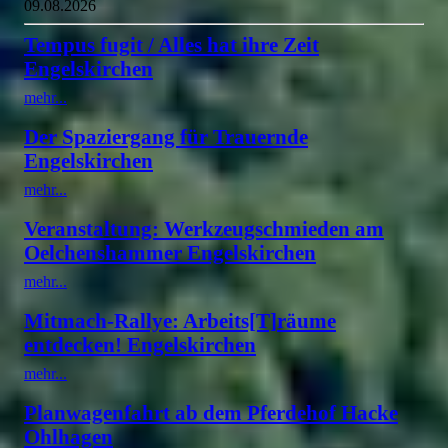
09.08.2026
Tempus fugit / Alles hat ihre Zeit
Engelskirchen
mehr...
Der Spaziergang für Trauernde
Engelskirchen
mehr...
Veranstaltung: Werkzeugschmieden am
Oelchenshammer Engelskirchen
mehr...
Mitmach-Rallye: Arbeits[T]räume
entdecken! Engelskirchen
mehr...
Planwagenfahrt ab dem Pferdehof Hacke
Ohlhagen