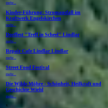
mehr...
Kinder-Führung: Stromausfall im
Kraftwerk Engelskirchen
mehr...
Dorffest "Treff in Scheel" Lindlar
mehr...
Repair Cafe Lindlar Lindlar
mehr...
Street Food Festival
mehr...
Die Wilde Möhre - Schönheit, Heilkraft und
Geschichte Wiehl
mehr...
x