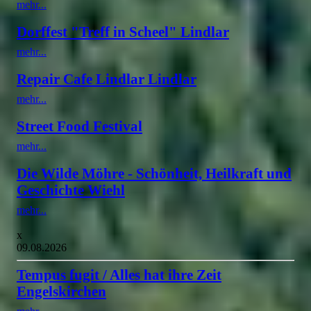
mehr...
Dorffest "Treff in Scheel" Lindlar
mehr...
Repair Cafe Lindlar Lindlar
mehr...
Street Food Festival
mehr...
Die Wilde Möhre - Schönheit, Heilkraft und
Geschichte Wiehl
mehr...
x
09.08.2026
Tempus fugit / Alles hat ihre Zeit
Engelskirchen