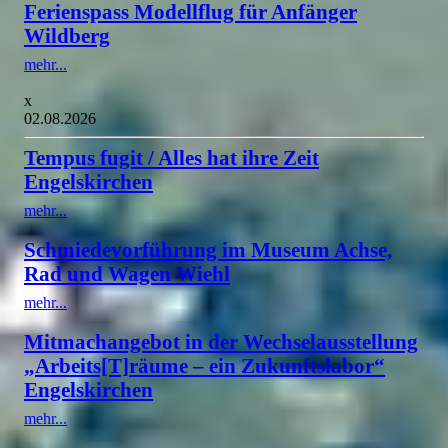
Ferienspass Modellflug für Anfänger
Wildberg
mehr...
x
02.08.2026
Tempus fugit / Alles hat ihre Zeit
Engelskirchen
mehr...
Schmiedevorführung im Museum Achse,
Rad und Wagen Wiehl
mehr...
Mitmachangebot in der Wechselausstellung
„Arbeits[T]räume – ein Zukunftslabor“
Engelskirchen
mehr...