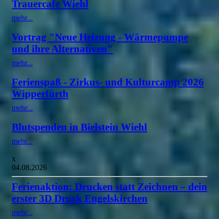
Trauercafe Wiehl
mehr...
Vortrag "Neue Heizung - Wärmepumpe
und ihre Alternativen"
mehr...
Ferienspaß - Zirkus- und Kulturcamp 2026
Wipperfürth
mehr...
Blutspenden in Bielstein Wiehl
mehr...
x
04.08.2026
Ferienaktion: Drucken statt Zeichnen – dein
erster 3D Druck Engelskirchen
mehr...