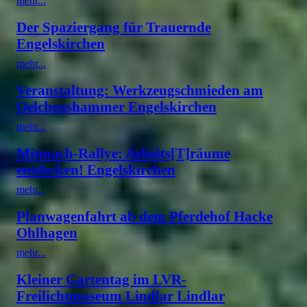
mehr...
Der Spaziergang für Trauernde
Engelskirchen
mehr...
Veranstaltung: Werkzeugschmieden am
Oelchenshammer Engelskirchen
mehr...
Mitmach-Rallye: Arbeits[T]räume
entdecken! Engelskirchen
mehr...
Planwagenfahrt ab dem Pferdehof Hacke
Ohlhagen
mehr...
Kleiner Gartentag im LVR-
Freilichtmuseum Lindlar Lindlar