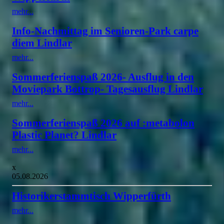
mehr...
Info-Nachmittag im Senioren-Park carpe
diem Lindlar
mehr...
Sommerferienspaß 2026- Ausflug in den
Moviepark Bottrop- Tagesausflug Lindlar
mehr...
Sommerferienspaß 2026 auf :metabolon
Plastic Planet? Lindlar
mehr...
x
05.08.2026
Historikerstammtisch Wipperfürth
mehr...