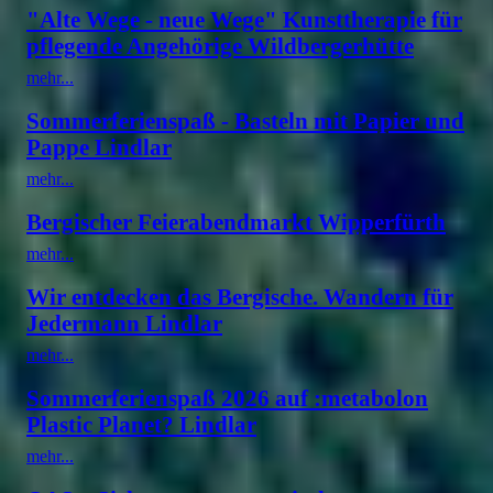
"Alte Wege - neue Wege" Kunsttherapie für
pflegende Angehörige Wildbergerhütte
mehr...
Sommerferienspaß - Basteln mit Papier und
Pappe Lindlar
mehr...
Bergischer Feierabendmarkt Wipperfürth
mehr...
Wir entdecken das Bergische. Wandern für
Jedermann Lindlar
mehr...
Sommerferienspaß 2026 auf :metabolon
Plastic Planet? Lindlar
mehr...