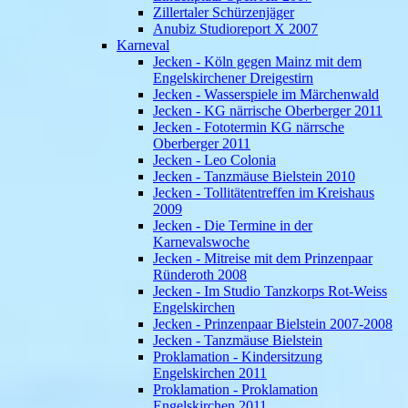
Zillertaler Schürzenjäger
Anubiz Studioreport X 2007
Karneval
Jecken - Köln gegen Mainz mit dem
Engelskirchener Dreigestirn
Jecken - Wasserspiele im Märchenwald
Jecken - KG närrische Oberberger 2011
Jecken - Fototermin KG närrsche
Oberberger 2011
Jecken - Leo Colonia
Jecken - Tanzmäuse Bielstein 2010
Jecken - Tollitätentreffen im Kreishaus
2009
Jecken - Die Termine in der
Karnevalswoche
Jecken - Mitreise mit dem Prinzenpaar
Ründeroth 2008
Jecken - Im Studio Tanzkorps Rot-Weiss
Engelskirchen
Jecken - Prinzenpaar Bielstein 2007-2008
Jecken - Tanzmäuse Bielstein
Proklamation - Kindersitzung
Engelskirchen 2011
Proklamation - Proklamation
Engelskirchen 2011