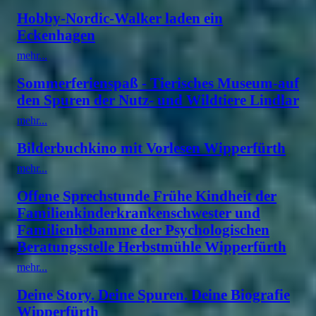
Hobby-Nordic-Walker laden ein
Eckenhagen
mehr...
Sommerferienspaß - Tierisches Museum-auf
den Spuren der Nutz- und Wildtiere Lindlar
mehr...
Bilderbuchkino mit Vorlesen Wipperfürth
mehr...
Offene Sprechstunde Frühe Kindheit der
Familienkinderkrankenschwester und
Familienhebamme der Psychologischen
Beratungsstelle Herbstmühle Wipperfürth
mehr...
Deine Story. Deine Spuren. Deine Biografie
Wipperfürth