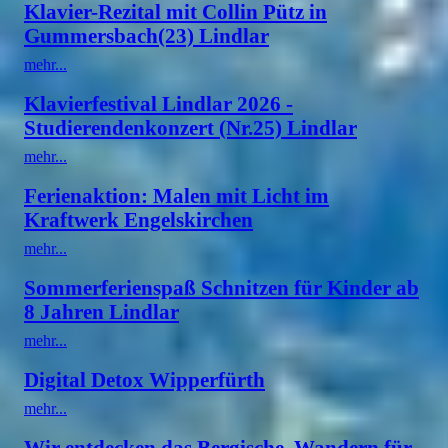
Klavier-Rezital mit Collin Pütz in
Gummersbach(23) Lindlar
mehr...
Klavierfestival Lindlar 2026 -
Studierendenkonzert (Nr.25) Lindlar
mehr...
Ferienaktion: Malen mit Licht im
Kraftwerk Engelskirchen
mehr...
Sommerferienspaß Schnitzen für Kinder ab
8 Jahren Lindlar
mehr...
Digital Detox Wipperfürth
mehr...
Wir entdecken das Bergische. Wandern für