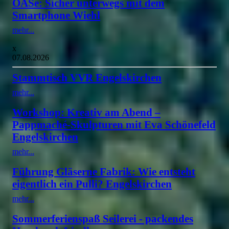
OASe: Sicher unterwegs mit dem
Smartphone Wiehl
mehr...
x
07.08.2026
Stammtisch VVR Engelskirchen
mehr...
Workshop: Kreativ am Abend –
Pappmaché-Skulpturen mit Eva Schönefeld
Engelskirchen
mehr...
Führung Gläserne Fabrik: Wie entsteht
eigentlich ein Pulli? Engelskirchen
mehr...
Sommerferienspaß Seilerei - packendes