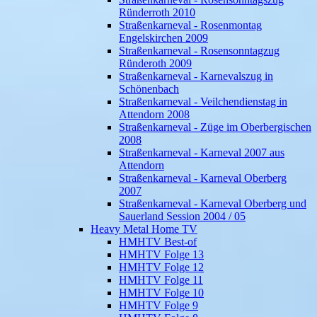
Ründerroth 2010
Straßenkarneval - Rosenmontag
Engelskirchen 2009
Straßenkarneval - Rosensonntagzug
Ründeroth 2009
Straßenkarneval - Karnevalszug in
Schönenbach
Straßenkarneval - Veilchendienstag in
Attendorn 2008
Straßenkarneval - Züge im Oberbergischen
2008
Straßenkarneval - Karneval 2007 aus
Attendorn
Straßenkarneval - Karneval Oberberg
2007
Straßenkarneval - Karneval Oberberg und
Sauerland Session 2004 / 05
Heavy Metal Home TV
HMHTV Best-of
HMHTV Folge 13
HMHTV Folge 12
HMHTV Folge 11
HMHTV Folge 10
HMHTV Folge 9