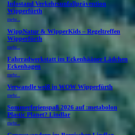
Infostand Verkehrsunfallprävention
Wipperfürth
mehr...
WippNatur & WipperKids – Regeltreffen
Wipperfürth
mehr...
Fahrradwerkstatt im Eckenhääner Lädchen
Eckenhagen
mehr...
Verwandle weiß in WOW Wipperfürth
mehr...
Sommerferienspaß 2026 auf :metabolon
Plastic Planet? Lindlar
mehr...
Genusswandern im Bergischen Lindlar