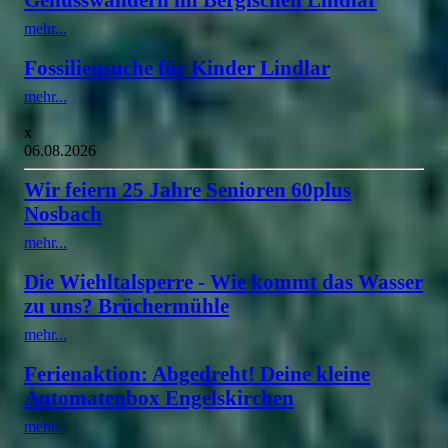
mehr...
Fossiliensuche für Kinder Lindlar
mehr...
x
06.08.2026
Wir feiern 25 Jahre Senioren 60plus
Nosbach
mehr...
Die Wiehltalsperre - Wie kommt das Wasser
zu uns? Brüchermühle
mehr...
Ferienaktion: Abgedreht! Deine kleine
Automatenbox Engelskirchen
mehr...