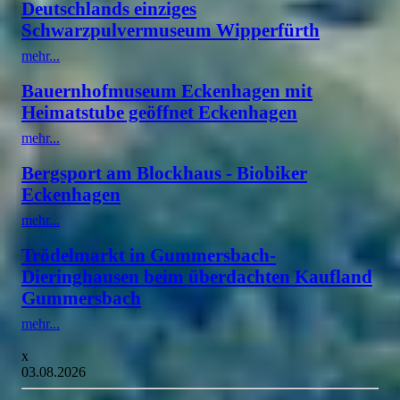
Deutschlands einziges
Schwarzpulvermuseum Wipperfürth
mehr...
Bauernhofmuseum Eckenhagen mit
Heimatstube geöffnet Eckenhagen
mehr...
Bergsport am Blockhaus - Biobiker
Eckenhagen
mehr...
Trödelmarkt in Gummersbach-
Dieringhausen beim überdachten Kaufland
Gummersbach
mehr...
x
03.08.2026