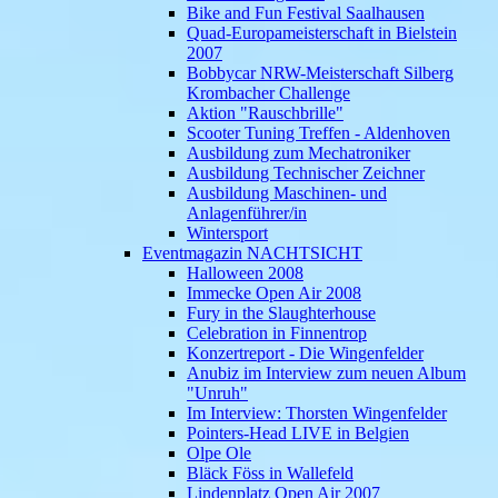
Bike and Fun Festival Saalhausen
Quad-Europameisterschaft in Bielstein
2007
Bobbycar NRW-Meisterschaft Silberg
Krombacher Challenge
Aktion "Rauschbrille"
Scooter Tuning Treffen - Aldenhoven
Ausbildung zum Mechatroniker
Ausbildung Technischer Zeichner
Ausbildung Maschinen- und
Anlagenführer/in
Wintersport
Eventmagazin NACHTSICHT
Halloween 2008
Immecke Open Air 2008
Fury in the Slaughterhouse
Celebration in Finnentrop
Konzertreport - Die Wingenfelder
Anubiz im Interview zum neuen Album
"Unruh"
Im Interview: Thorsten Wingenfelder
Pointers-Head LIVE in Belgien
Olpe Ole
Bläck Föss in Wallefeld
Lindenplatz Open Air 2007