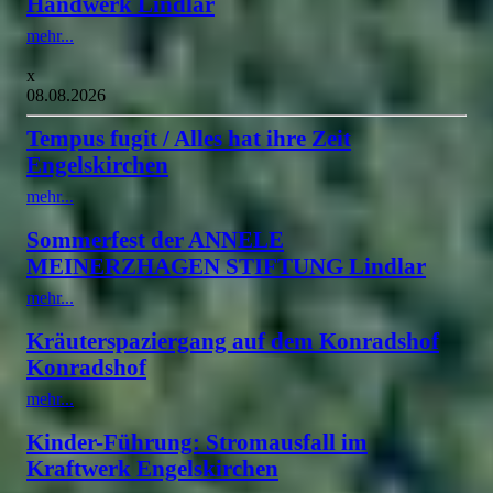
Handwerk Lindlar
mehr...
x
08.08.2026
Tempus fugit / Alles hat ihre Zeit
Engelskirchen
mehr...
Sommerfest der ANNELE
MEINERZHAGEN STIFTUNG Lindlar
mehr...
Kräuterspaziergang auf dem Konradshof
Konradshof
mehr...
Kinder-Führung: Stromausfall im
Kraftwerk Engelskirchen