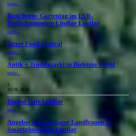
mehr...
Rote Beete- Gartentag im LVR-
Freilichtmuseum Lindlar Lindlar
mehr...
Street Food Festival
mehr...
Antik + Trödelmarkt in Bielstein Wiehl
mehr...
x
10.08.2026
Digital Cafe Lindlar
mehr...
Angebot der Lindlarer Landfrauen: 2.
Smartphonehilfe Lindlar