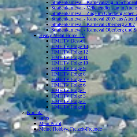
Straßenkarneval - Karnevalszug in Schönen
Straßenkarneval - Veilchendienstag in Atte
Straßenkarneval - Züge im Oberbergischen
Straßenkarneval - Karneval 2007 aus Atten
Straßenkarneval - Karneval Oberberg 2007
Straßenkarneval - Karneval Oberberg und S
Heavy Metal Home TV
HMHTV Best-of
HMHTV Folge 13
HMHTV Folge 12
HMHTV Folge 11
HMHTV Folge 10
HMHTV Folge 9
HMHTV Folge 8
HMHTV Folge 7
HMHTV Folge 6
HMHTV Folge 5
HMHTV Folge 3
HMHTV Folge 2
HMHTV Folge 1
Kontakt
Infos
Mein Profil
Meine Hobby-, Freizeit-Freunde