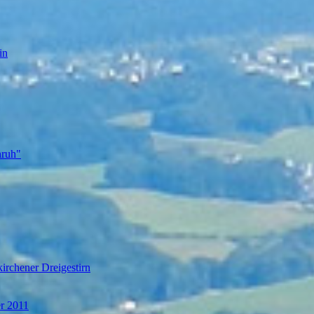
in
nruh"
irchener Dreigestirn
er 2011