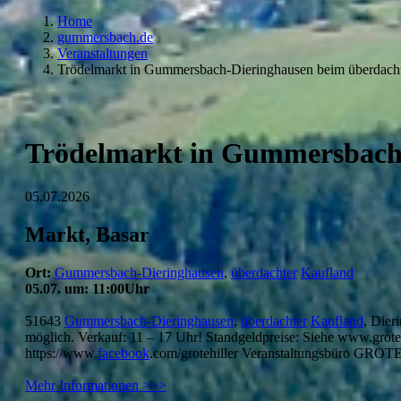
Home
gummersbach.de
Veranstaltungen
Trödelmarkt in Gummersbach-Dieringhausen beim überdac
Trödelmarkt in Gummersbach
05.07.2026
Markt, Basar
Ort:
Gummersbach-Dieringhausen
,
überdachter
Kaufland
05.07. um: 11:00Uhr
51643
Gummersbach-Dieringhausen
,
überdachter
Kaufland
, Dier
möglich. Verkauf: 11 – 17 Uhr! Standgeldpreise: Siehe www.grote
https://www.
facebook
.com/grotehiller Veranstaltungsbüro GROTE 
Mehr Informationen >>>