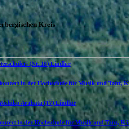
rbergischen Kreis
terschüler- (Nr. 18) Lindlar
konzert in der Hochschule für Musik und Tanz, K
 Yoshiko Arahata (17) Lindlar
onzert in der Hochschule für Musik und Tanz, Köl