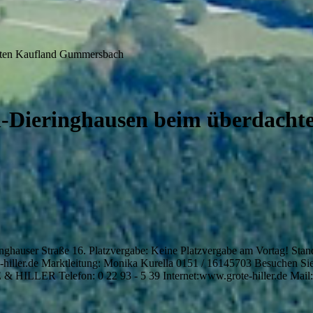
hten Kaufland Gummersbach
-Dieringhausen beim überdach
inghauser Straße 16. Platzvergabe: Keine Platzvergabe am Vortag! Stan
-hiller.de Marktleitung: Monika Kurella 0151 / 16145703 Besuchen Si
& HILLER Telefon: 0 22 93 - 5 39 Internet:www.grote-hiller.de Mail: 