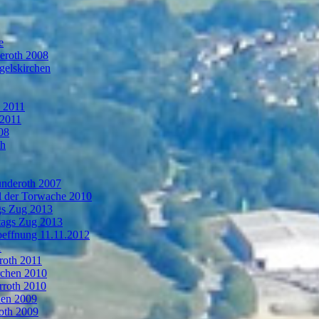
e
deroth 2008
gelskirchen
n 2011
 2011
08
th
ünderoth 2007
l der Torwache 2010
gs Zug 2013
tags Zug 2013
oeffnung 11.11.2012
1
roth 2011
rchen 2010
rroth 2010
hen 2009
oth 2009