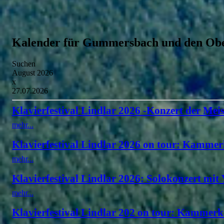
Kalender für Gummersbach und den Obe
Suchen
August 2026
x
27.07.2026
Klavierfestival Lindlar 2026 -Konzert der Meis
mehr...
Klavierfestival Lindlar 2026 on tour: Kammer
mehr...
Klavierfestival Lindlar 2026: Solokonzert mit
mehr...
Klavierfestival Lindlar 202 on tour: Kammerk