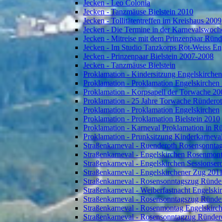
Jecken - Leo Colonia
Jecken - Tanzmäuse Bielstein 2010
Jecken - Tollitätentreffen im Kreishaus 2009
Jecken - Die Termine in der Karnevalswoch
Jecken - Mitreise mit dem Prinzenpaar Rün
Jecken - Im Studio Tanzkorps Rot-Weiss En
Jecken - Prinzenpaar Bielstein 2007-2008
Jecken - Tanzmäuse Bielstein
Proklamation - Kindersitzung Engelskirche
Proklamation - Proklamation Engelskirchen
Proklamation - Korpsapell der Torwache 20
Proklamation - 25 Jahre Torwache Ründero
Proklamation - Proklamation Engelskirchen
Proklamation - Proklamation Bielstein 2010
Proklamation - Karneval Proklamation in R
Proklamation - Prunksitzung Kinderkarneva
Straßenkarneval - Ruenderoth Rosensonnta
Straßenkarneval - Engelskirchen Rosenmon
Straßenkarneval - Engelskirchen Sessionser
Straßenkarneval - Engelskirchener Zug 201
Straßenkarneval - Rosensonntagszug Ründe
Straßenkarneval - Weiberfastnacht Engelski
Straßenkarneval - Rosensonntagszug Ründe
Straßenkarneval - Rosenmontag Engelskirc
Straßenkarneval - Rosensonntagzug Ründer