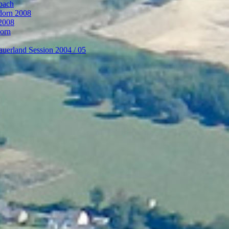
bach
ndorn 2008
 2008
dorn
auerland Session 2004 / 05