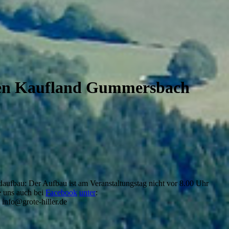
ten Kaufland Gummersbach
daufbau: Der Aufbau ist am Veranstaltungstag nicht vor 8.00 Uhr
e uns auch bei
Facebook
unter
:
info@grote-hiller.de