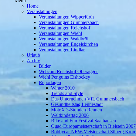
Menü
Home
Veranstaltungen
Veranstaltungen Wipperfürth
Veranstaltungen Gummersbach
Veranstaltungen Reichshof
Veranstaltungen Wiehl
Veranstaltungen Waldbröl
Veranstaltungen Engelskirchen
Veranstaltungen Lindlar
Urlaub
Archiv
Bilder
Webcam Reichshof Oberagger
Wiehl Penguins Eishockey
Reportagen
Winter 2010
Trends and Style
Das Unternehmen VfL Gummersbach
Gesundheitstag Lennestadt
MotoX 3-Stunden Rennen
Weltkindertag 2006
Bike and Fun Festival Saalhausen
Quad-Europameisterschaft in Bielstein 2007
Bobbycar NRW-Meisterschaft Silberg Krom