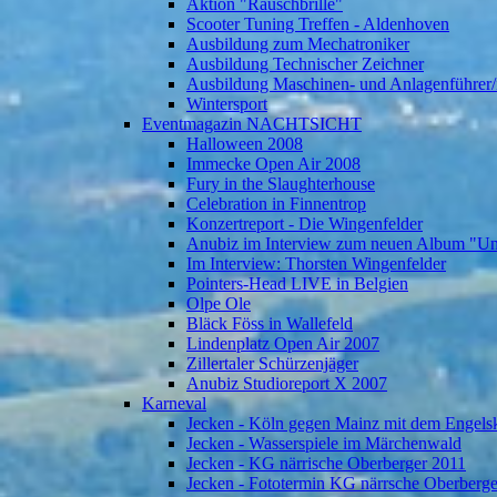
Aktion "Rauschbrille"
Scooter Tuning Treffen - Aldenhoven
Ausbildung zum Mechatroniker
Ausbildung Technischer Zeichner
Ausbildung Maschinen- und Anlagenführer/
Wintersport
Eventmagazin NACHTSICHT
Halloween 2008
Immecke Open Air 2008
Fury in the Slaughterhouse
Celebration in Finnentrop
Konzertreport - Die Wingenfelder
Anubiz im Interview zum neuen Album "U
Im Interview: Thorsten Wingenfelder
Pointers-Head LIVE in Belgien
Olpe Ole
Bläck Föss in Wallefeld
Lindenplatz Open Air 2007
Zillertaler Schürzenjäger
Anubiz Studioreport X 2007
Karneval
Jecken - Köln gegen Mainz mit dem Engelsk
Jecken - Wasserspiele im Märchenwald
Jecken - KG närrische Oberberger 2011
Jecken - Fototermin KG närrsche Oberberg