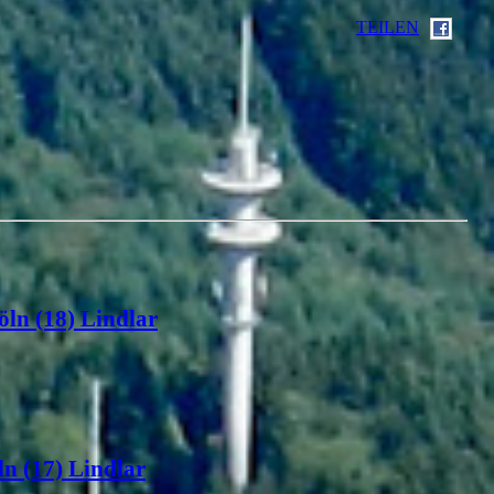
TEILEN
öln (18) Lindlar
n (17) Lindlar