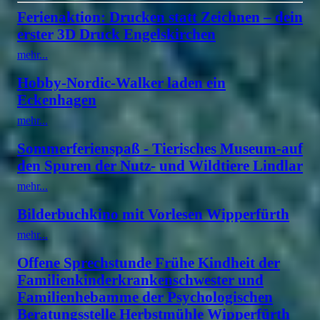
Ferienaktion: Drucken statt Zeichnen – dein
erster 3D Druck Engelskirchen
mehr...
Hobby-Nordic-Walker laden ein
Eckenhagen
mehr...
Sommerferienspaß - Tierisches Museum-auf
den Spuren der Nutz- und Wildtiere Lindlar
mehr...
Bilderbuchkino mit Vorlesen Wipperfürth
mehr...
Offene Sprechstunde Frühe Kindheit der
Familienkinderkrankenschwester und
Familienhebamme der Psychologischen
Beratungsstelle Herbstmühle Wipperfürth