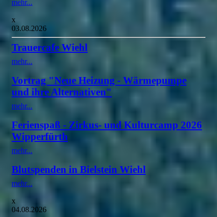
mehr...
x
03.08.2026
Trauercafe Wiehl
mehr...
Vortrag "Neue Heizung - Wärmepumpe
und ihre Alternativen"
mehr...
Ferienspaß - Zirkus- und Kulturcamp 2026
Wipperfürth
mehr...
Blutspenden in Bielstein Wiehl
mehr...
x
04.08.2026