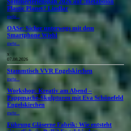
Sommerferienspaß 2026 auf :metabolon
Plastic Planet? Lindlar
mehr...
OASe: Sicher unterwegs mit dem
Smartphone Wiehl
mehr...
x
07.08.2026
Stammtisch VVR Engelskirchen
mehr...
Workshop: Kreativ am Abend –
Pappmaché-Skulpturen mit Eva Schönefeld
Engelskirchen
mehr...
Führung Gläserne Fabrik: Wie entsteht