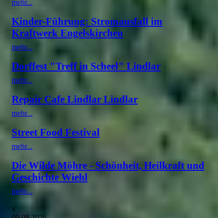
mehr...
Kinder-Führung: Stromausfall im
Kraftwerk Engelskirchen
mehr...
Dorffest "Treff in Scheel" Lindlar
mehr...
Repair Cafe Lindlar Lindlar
mehr...
Street Food Festival
mehr...
Die Wilde Möhre - Schönheit, Heilkraft und
Geschichte Wiehl
mehr...
x
09.08.2026