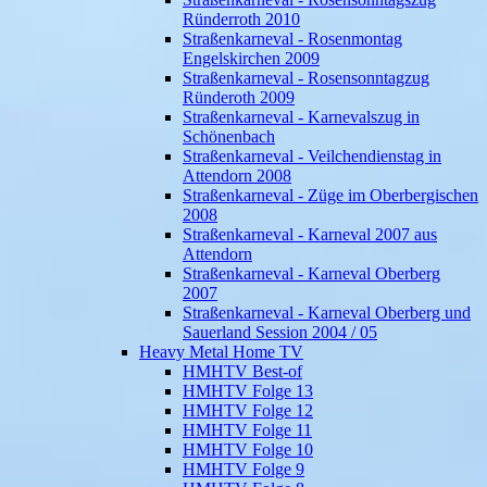
Ründerroth 2010
Straßenkarneval - Rosenmontag
Engelskirchen 2009
Straßenkarneval - Rosensonntagzug
Ründeroth 2009
Straßenkarneval - Karnevalszug in
Schönenbach
Straßenkarneval - Veilchendienstag in
Attendorn 2008
Straßenkarneval - Züge im Oberbergischen
2008
Straßenkarneval - Karneval 2007 aus
Attendorn
Straßenkarneval - Karneval Oberberg
2007
Straßenkarneval - Karneval Oberberg und
Sauerland Session 2004 / 05
Heavy Metal Home TV
HMHTV Best-of
HMHTV Folge 13
HMHTV Folge 12
HMHTV Folge 11
HMHTV Folge 10
HMHTV Folge 9