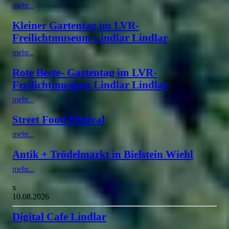
mehr...
Kleiner Gartentag im LVR-
Freilichtmuseum Lindlar Lindlar
mehr...
Rote Beete- Gartentag im LVR-
Freilichtmuseum Lindlar Lindlar
mehr...
Street Food Festival
mehr...
Antik + Trödelmarkt in Bielstein Wiehl
mehr...
x
10.08.2026
Digital Cafe Lindlar