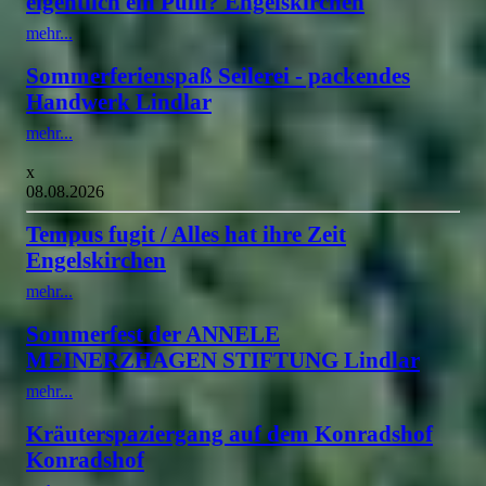
eigentlich ein Pulli? Engelskirchen
mehr...
Sommerferienspaß Seilerei - packendes
Handwerk Lindlar
mehr...
x
08.08.2026
Tempus fugit / Alles hat ihre Zeit
Engelskirchen
mehr...
Sommerfest der ANNELE
MEINERZHAGEN STIFTUNG Lindlar
mehr...
Kräuterspaziergang auf dem Konradshof
Konradshof