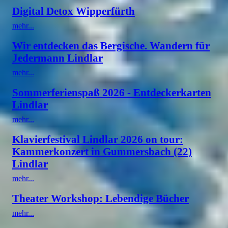
Digital Detox Wipperfürth
mehr...
Wir entdecken das Bergische. Wandern für
Jedermann Lindlar
mehr...
Sommerferienspaß 2026 - Entdeckerkarten
Lindlar
mehr...
Klavierfestival Lindlar 2026 on tour:
Kammerkonzert in Gummersbach (22)
Lindlar
mehr...
Theater Workshop: Lebendige Bücher
mehr...