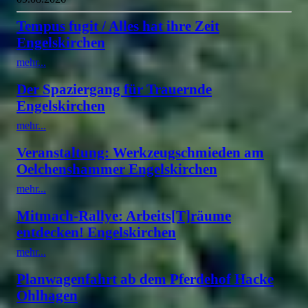
Tempus fugit / Alles hat ihre Zeit
Engelskirchen
mehr...
Der Spaziergang für Trauernde
Engelskirchen
mehr...
Veranstaltung: Werkzeugschmieden am
Oelchenshammer Engelskirchen
mehr...
Mitmach-Rallye: Arbeits[T]räume
entdecken! Engelskirchen
mehr...
Planwagenfahrt ab dem Pferdehof Hacke
Ohlhagen