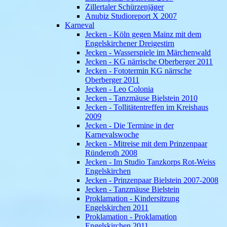
Zillertaler Schürzenjäger
Anubiz Studioreport X 2007
Karneval
Jecken - Köln gegen Mainz mit dem
Engelskirchener Dreigestirn
Jecken - Wasserspiele im Märchenwald
Jecken - KG närrische Oberberger 2011
Jecken - Fototermin KG närrsche
Oberberger 2011
Jecken - Leo Colonia
Jecken - Tanzmäuse Bielstein 2010
Jecken - Tollitätentreffen im Kreishaus
2009
Jecken - Die Termine in der
Karnevalswoche
Jecken - Mitreise mit dem Prinzenpaar
Ründeroth 2008
Jecken - Im Studio Tanzkorps Rot-Weiss
Engelskirchen
Jecken - Prinzenpaar Bielstein 2007-2008
Jecken - Tanzmäuse Bielstein
Proklamation - Kindersitzung
Engelskirchen 2011
Proklamation - Proklamation
Engelskirchen 2011