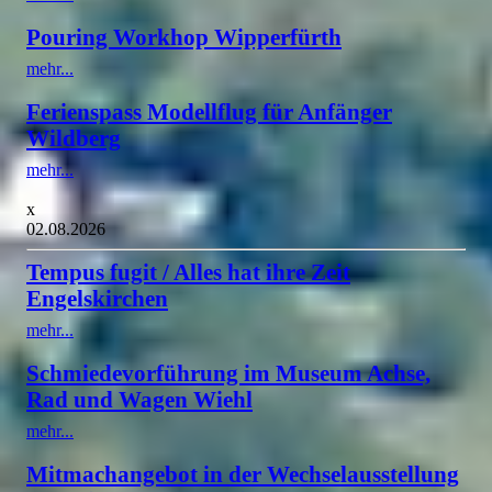
Pouring Workhop Wipperfürth
mehr...
Ferienspass Modellflug für Anfänger
Wildberg
mehr...
x
02.08.2026
Tempus fugit / Alles hat ihre Zeit
Engelskirchen
mehr...
Schmiedevorführung im Museum Achse,
Rad und Wagen Wiehl
mehr...
Mitmachangebot in der Wechselausstellung