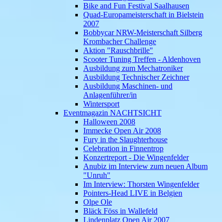
Bike and Fun Festival Saalhausen
Quad-Europameisterschaft in Bielstein
2007
Bobbycar NRW-Meisterschaft Silberg
Krombacher Challenge
Aktion "Rauschbrille"
Scooter Tuning Treffen - Aldenhoven
Ausbildung zum Mechatroniker
Ausbildung Technischer Zeichner
Ausbildung Maschinen- und
Anlagenführer/in
Wintersport
Eventmagazin NACHTSICHT
Halloween 2008
Immecke Open Air 2008
Fury in the Slaughterhouse
Celebration in Finnentrop
Konzertreport - Die Wingenfelder
Anubiz im Interview zum neuen Album
"Unruh"
Im Interview: Thorsten Wingenfelder
Pointers-Head LIVE in Belgien
Olpe Ole
Bläck Föss in Wallefeld
Lindenplatz Open Air 2007