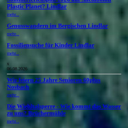
Plastic Planet? Lindlar
mehr...
Genusswandern im Bergischen Lindlar
mehr...
Fossiliensuche für Kinder Lindlar
mehr...
x
06.08.2026
Wir feiern 25 Jahre Senioren 60plus
Nosbach
mehr...
Die Wiehltalsperre - Wie kommt das Wasser
zu uns? Brüchermühle
mehr...