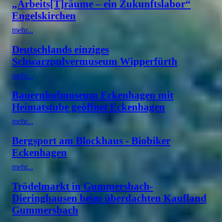
„Arbeits[T]räume – ein Zukunftslabor“
Engelskirchen
mehr...
Deutschlands einziges
Schwarzpulvermuseum Wipperfürth
mehr...
Bauernhofmuseum Eckenhagen mit
Heimatstube geöffnet Eckenhagen
mehr...
Bergsport am Blockhaus - Biobiker
Eckenhagen
mehr...
Trödelmarkt in Gummersbach-
Dieringhausen beim überdachten Kaufland
Gummersbach