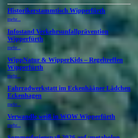
Historikerstammtisch Wipperfürth
mehr...
Infostand Verkehrsunfallprävention
Wipperfürth
mehr...
WippNatur & WipperKids – Regeltreffen
Wipperfürth
mehr...
Fahrradwerkstatt im Eckenhääner Lädchen
Eckenhagen
mehr...
Verwandle weiß in WOW Wipperfürth
mehr...
Sommerferienspaß 2026 auf :metabolon