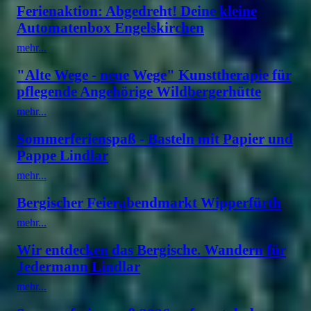
Ferienaktion: Abgedreht! Deine kleine
Automatenbox Engelskirchen
mehr...
"Alte Wege - neue Wege" Kunsttherapie für
pflegende Angehörige Wildbergerhütte
mehr...
Sommerferienspaß - Basteln mit Papier und
Pappe Lindlar
mehr...
Bergischer Feierabendmarkt Wipperfürth
mehr...
Wir entdecken das Bergische. Wandern für
Jedermann Lindlar
mehr...