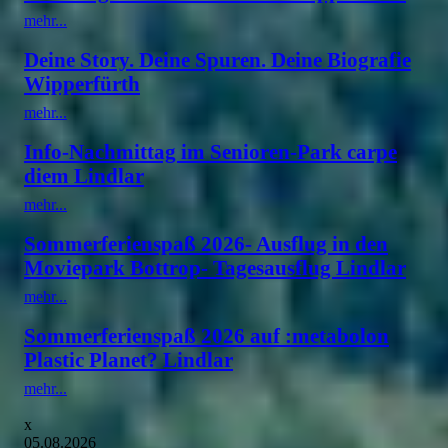
mehr...
Deine Story. Deine Spuren. Deine Biografie
Wipperfürth
mehr...
Info-Nachmittag im Senioren-Park carpe
diem Lindlar
mehr...
Sommerferienspaß 2026- Ausflug in den
Moviepark Bottrop- Tagesausflug Lindlar
mehr...
Sommerferienspaß 2026 auf :metabolon
Plastic Planet? Lindlar
mehr...
x
05.08.2026