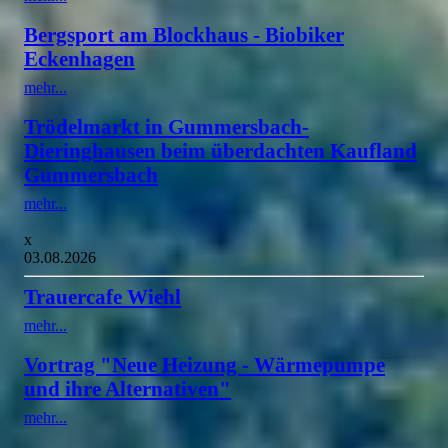
Bergsport am Blockhaus - Biobiker
Eckenhagen
mehr...
Trödelmarkt in Gummersbach-
Dieringhausen beim überdachten Kaufland
Gummersbach
mehr...
x
03.08.2026
Trauercafe Wiehl
mehr...
Vortrag "Neue Heizung - Wärmepumpe
und ihre Alternativen"
mehr...