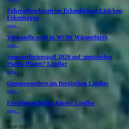
Fahrradwerkstatt im Eckenhääner Lädchen
Eckenhagen
mehr...
Verwandle weiß in WOW Wipperfürth
mehr...
Sommerferienspaß 2026 auf :metabolon
Plastic Planet? Lindlar
mehr...
Genusswandern im Bergischen Lindlar
mehr...
Fossiliensuche für Kinder Lindlar
mehr...
x
06.08.2026