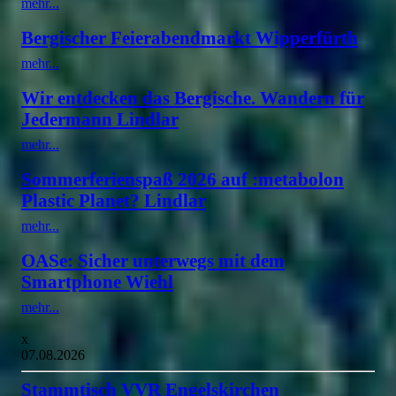
mehr...
Bergischer Feierabendmarkt Wipperfürth
mehr...
Wir entdecken das Bergische. Wandern für
Jedermann Lindlar
mehr...
Sommerferienspaß 2026 auf :metabolon
Plastic Planet? Lindlar
mehr...
OASe: Sicher unterwegs mit dem
Smartphone Wiehl
mehr...
x
07.08.2026
Stammtisch VVR Engelskirchen