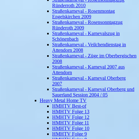
Ründerroth 2010
Straßenkarneval - Rosenmontag
Engelskirchen 2009
Straßenkarneval - Rosensonntagzug
Ründeroth 2009
Straßenkarneval - Karnevalszug in
Schönenbach
Straßenkarneval - Veilchendienstag in
Attendorn 2008
Straßenkarneval - Züge im Oberbergischen
2008
Straßenkarneval - Karneval 2007 aus
Attendorn
Straßenkarneval - Karneval Oberberg
2007
Straßenkarneval - Karneval Oberberg und
Sauerland Session 2004 / 05
Heavy Metal Home TV
HMHTV Best-of
HMHTV Folge 13
HMHTV Folge 12
HMHTV Folge 11
HMHTV Folge 10
HMHTV Folge 9