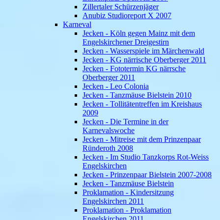
Zillertaler Schürzenjäger
Anubiz Studioreport X 2007
Karneval
Jecken - Köln gegen Mainz mit dem
Engelskirchener Dreigestirn
Jecken - Wasserspiele im Märchenwald
Jecken - KG närrische Oberberger 2011
Jecken - Fototermin KG närrsche
Oberberger 2011
Jecken - Leo Colonia
Jecken - Tanzmäuse Bielstein 2010
Jecken - Tollitätentreffen im Kreishaus
2009
Jecken - Die Termine in der
Karnevalswoche
Jecken - Mitreise mit dem Prinzenpaar
Ründeroth 2008
Jecken - Im Studio Tanzkorps Rot-Weiss
Engelskirchen
Jecken - Prinzenpaar Bielstein 2007-2008
Jecken - Tanzmäuse Bielstein
Proklamation - Kindersitzung
Engelskirchen 2011
Proklamation - Proklamation
Engelskirchen 2011