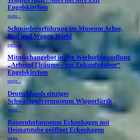
Engelskirchen
mehr...
Schmiedevorführung im Museum Achse,
Rad und Wagen Wiehl
mehr...
Mitmachangebot in der Wechselausstellung
„Arbeits[T]räume – ein Zukunftslabor“
Engelskirchen
mehr...
Deutschlands einziges
Schwarzpulvermuseum Wipperfürth
mehr...
Bauernhofmuseum Eckenhagen mit
Heimatstube geöffnet Eckenhagen
mehr...