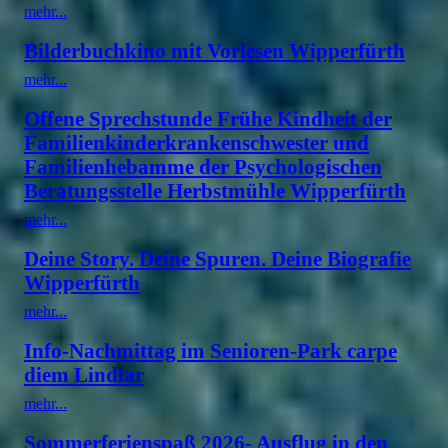
mehr...
Bilderbuchkino mit Vorlesen Wipperfürth
mehr...
Offene Sprechstunde Frühe Kindheit der
Familienkinderkrankenschwester und
Familienhebamme der Psychologischen
Beratungsstelle Herbstmühle Wipperfürth
mehr...
Deine Story. Deine Spuren. Deine Biografie
Wipperfürth
mehr...
Info-Nachmittag im Senioren-Park carpe
diem Lindlar
mehr...
Sommerferienspaß 2026- Ausflug in den