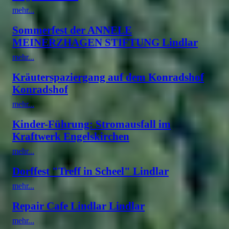
mehr...
Sommerfest der ANNELE
MEINERZHAGEN STIFTUNG Lindlar
mehr...
Kräuterspaziergang auf dem Konradshof
Konradshof
mehr...
Kinder-Führung: Stromausfall im
Kraftwerk Engelskirchen
mehr...
Dorffest "Treff in Scheel" Lindlar
mehr...
Repair Cafe Lindlar Lindlar
mehr...