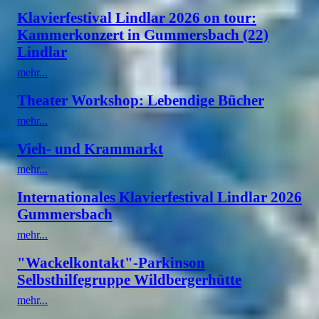
Klavierfestival Lindlar 2026 on tour:
Kammerkonzert in Gummersbach (22)
Lindlar
mehr...
Theater Workshop: Lebendige Bücher
mehr...
Vieh- und Krammarkt
mehr...
Internationales Klavierfestival Lindlar 2026
Gummersbach
mehr...
"Wackelkontakt"-Parkinson
Selbsthilfegruppe Wildbergerhütte
mehr...