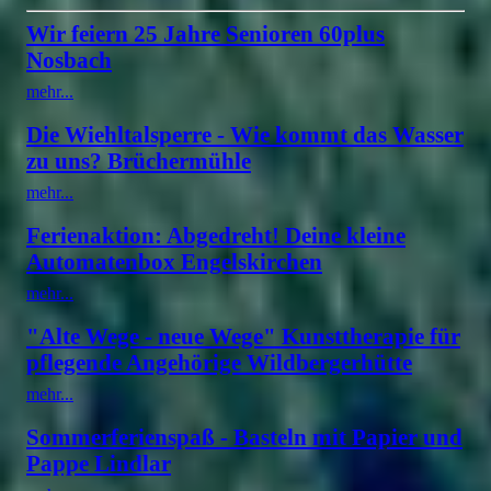
Wir feiern 25 Jahre Senioren 60plus
Nosbach
mehr...
Die Wiehltalsperre - Wie kommt das Wasser
zu uns? Brüchermühle
mehr...
Ferienaktion: Abgedreht! Deine kleine
Automatenbox Engelskirchen
mehr...
"Alte Wege - neue Wege" Kunsttherapie für
pflegende Angehörige Wildbergerhütte
mehr...
Sommerferienspaß - Basteln mit Papier und
Pappe Lindlar