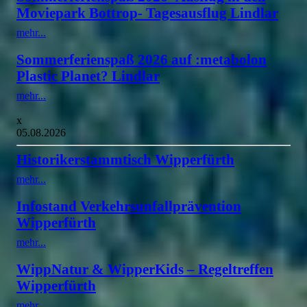
Moviepark Bottrop- Tagesausflug Lindlar
mehr...
Sommerferienspaß 2026 auf :metabolon
Plastic Planet? Lindlar
mehr...
x
05.08.2026
Historikerstammtisch Wipperfürth
mehr...
Infostand Verkehrsunfallprävention
Wipperfürth
mehr...
WippNatur & WipperKids – Regeltreffen
Wipperfürth
mehr...