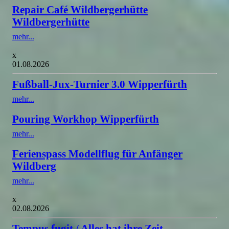
Repair Café Wildbergerhütte
Wildbergerhütte
mehr...
x
01.08.2026
Fußball-Jux-Turnier 3.0 Wipperfürth
mehr...
Pouring Workhop Wipperfürth
mehr...
Ferienspass Modellflug für Anfänger
Wildberg
mehr...
x
02.08.2026
Tempus fugit / Alles hat ihre Zeit