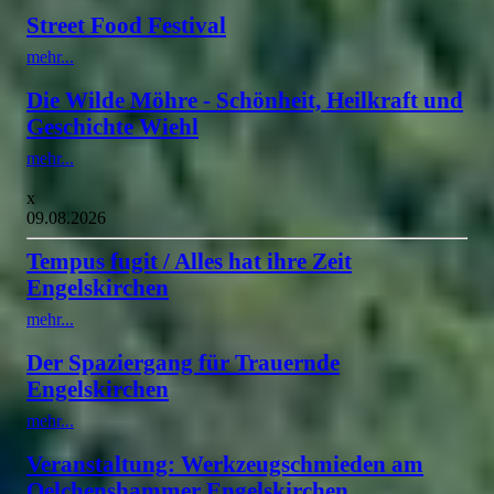
Street Food Festival
mehr...
Die Wilde Möhre - Schönheit, Heilkraft und
Geschichte Wiehl
mehr...
x
09.08.2026
Tempus fugit / Alles hat ihre Zeit
Engelskirchen
mehr...
Der Spaziergang für Trauernde
Engelskirchen
mehr...
Veranstaltung: Werkzeugschmieden am
Oelchenshammer Engelskirchen