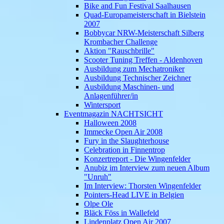
Bike and Fun Festival Saalhausen
Quad-Europameisterschaft in Bielstein
2007
Bobbycar NRW-Meisterschaft Silberg
Krombacher Challenge
Aktion "Rauschbrille"
Scooter Tuning Treffen - Aldenhoven
Ausbildung zum Mechatroniker
Ausbildung Technischer Zeichner
Ausbildung Maschinen- und
Anlagenführer/in
Wintersport
Eventmagazin NACHTSICHT
Halloween 2008
Immecke Open Air 2008
Fury in the Slaughterhouse
Celebration in Finnentrop
Konzertreport - Die Wingenfelder
Anubiz im Interview zum neuen Album
"Unruh"
Im Interview: Thorsten Wingenfelder
Pointers-Head LIVE in Belgien
Olpe Ole
Bläck Föss in Wallefeld
Lindenplatz Open Air 2007