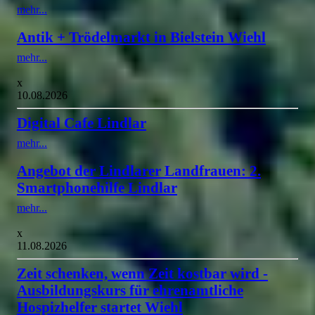
mehr...
Antik + Trödelmarkt in Bielstein Wiehl
mehr...
x
10.08.2026
Digital Cafe Lindlar
mehr...
Angebot der Lindlarer Landfrauen: 2.
Smartphonehilfe Lindlar
mehr...
x
11.08.2026
Zeit schenken, wenn Zeit kostbar wird -
Ausbildungskurs für ehrenamtliche
Hospizhelfer startet Wiehl