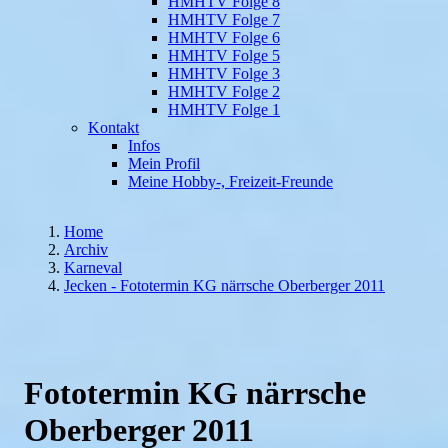
HMHTV Folge 8
HMHTV Folge 7
HMHTV Folge 6
HMHTV Folge 5
HMHTV Folge 3
HMHTV Folge 2
HMHTV Folge 1
Kontakt
Infos
Mein Profil
Meine Hobby-, Freizeit-Freunde
Home
Archiv
Karneval
Jecken - Fototermin KG närrsche Oberberger 2011
Fototermin KG närrsche
Oberberger 2011