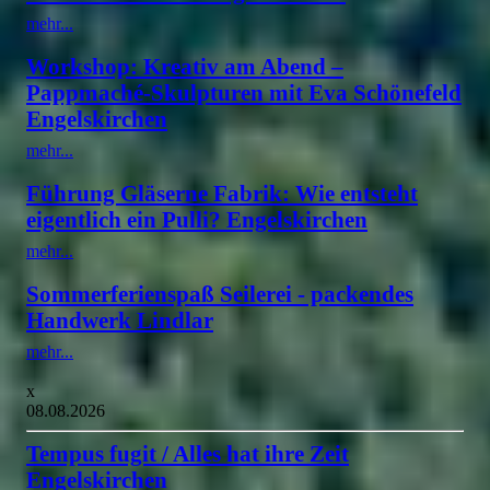
mehr...
Workshop: Kreativ am Abend –
Pappmaché-Skulpturen mit Eva Schönefeld
Engelskirchen
mehr...
Führung Gläserne Fabrik: Wie entsteht
eigentlich ein Pulli? Engelskirchen
mehr...
Sommerferienspaß Seilerei - packendes
Handwerk Lindlar
mehr...
x
08.08.2026
Tempus fugit / Alles hat ihre Zeit
Engelskirchen