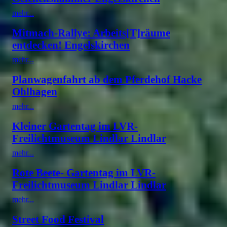
mehr...
Mitmach-Rallye: Arbeits[T]räume
entdecken! Engelskirchen
mehr...
Planwagenfahrt ab dem Pferdehof Hacke
Ohlhagen
mehr...
Kleiner Gartentag im LVR-
Freilichtmuseum Lindlar Lindlar
mehr...
Rote Beete- Gartentag im LVR-
Freilichtmuseum Lindlar Lindlar
mehr...
Street Food Festival