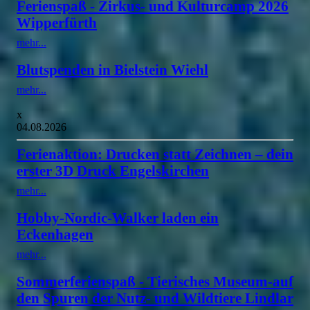
Ferienspaß - Zirkus- und Kulturcamp 2026
Wipperfürth
mehr...
Blutspenden in Bielstein Wiehl
mehr...
x
04.08.2026
Ferienaktion: Drucken statt Zeichnen – dein
erster 3D Druck Engelskirchen
mehr...
Hobby-Nordic-Walker laden ein
Eckenhagen
mehr...
Sommerferienspaß - Tierisches Museum-auf
den Spuren der Nutz- und Wildtiere Lindlar