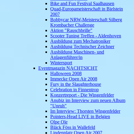
Bike and Fun Festival Saalhausen
Quad-Europameisterschaft in Bielstein
2007
Bobbycar NRW-Meisterschaft Silberg
Krombacher Challenge
Aktion "Rauschbrille"
Scooter Tuning Treffen - Aldenhoven
Ausbildung zum Mechatroniker
Ausbildung Technischer Zeichner
Ausbildung Maschinen- und
Anlagenführer/in
Wintersport
Eventmagazin NACHTSICHT
Halloween 2008
Immecke Open Air 2008
Fury in the Slaughterhouse
Celebration in Finnentrop
Konzertreport - Die Wingenfelder
Anubiz im Interview zum neuen Album
"Unruh"
Im Interview: Thorsten Wingenfelder
Pointers-Head LIVE in Belgien
Olpe Ole
Bläck Föss in Wallefeld
Lindenplatz Open Air 2007