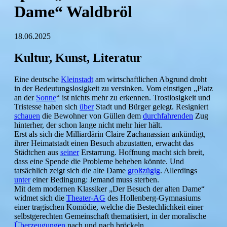
Dame“ Waldbröl
18.06.2025
Kultur, Kunst, Literatur
Eine deutsche
Kleinstadt
am wirtschaftlichen Abgrund droht
in der Bedeutungslosigkeit zu versinken. Vom einstigen „Platz
an der
Sonne
“ ist nichts mehr zu erkennen. Trostlosigkeit und
Tristesse haben sich
über
Stadt und Bürger gelegt. Resigniert
schauen
die Bewohner von Güllen dem
durchfahrenden
Zug
hinterher, der schon lange nicht mehr hier hält.
Erst als sich die Milliardärin Claire Zachanassian ankündigt,
ihrer Heimatstadt einen Besuch abzustatten, erwacht das
Städtchen aus
seiner
Erstarrung. Hoffnung macht sich breit,
dass eine Spende die Probleme beheben könnte. Und
tatsächlich zeigt sich die alte Dame
großzügig
. Allerdings
unter
einer Bedingung: Jemand muss sterben.
Mit dem modernen Klassiker „Der Besuch der alten Dame“
widmet sich die
Theater-AG
des Hollenberg-Gymnasiums
einer tragischen Komödie, welche die Bestechlichkeit einer
selbstgerechten Gemeinschaft thematisiert, in der moralische
Überzeugungen
nach und nach bröckeln.