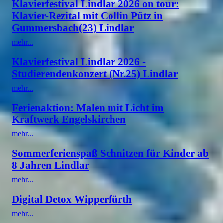
Klavierfestival Lindlar 2026 on tour:
Klavier-Rezital mit Collin Pütz in
Gummersbach(23) Lindlar
mehr...
Klavierfestival Lindlar 2026 -
Studierendenkonzert (Nr.25) Lindlar
mehr...
Ferienaktion: Malen mit Licht im
Kraftwerk Engelskirchen
mehr...
Sommerferienspaß Schnitzen für Kinder ab
8 Jahren Lindlar
mehr...
Digital Detox Wipperfürth
mehr...