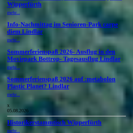
Wipperfürth
mehr...
Info-Nachmittag im Senioren-Park carpe
diem Lindlar
mehr...
Sommerferienspaß 2026- Ausflug in den
Moviepark Bottrop- Tagesausflug Lindlar
mehr...
Sommerferienspaß 2026 auf :metabolon
Plastic Planet? Lindlar
mehr...
x
05.08.2026
Historikerstammtisch Wipperfürth
mehr...