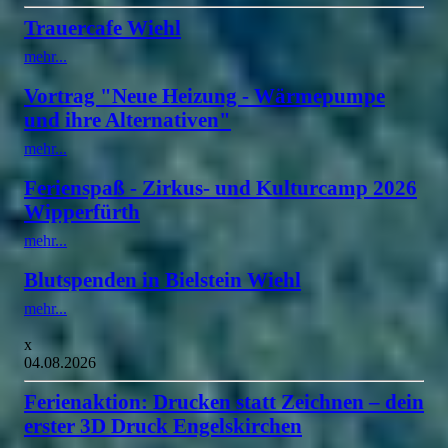
Trauercafe Wiehl
mehr...
Vortrag "Neue Heizung - Wärmepumpe
und ihre Alternativen"
mehr...
Ferienspaß - Zirkus- und Kulturcamp 2026
Wipperfürth
mehr...
Blutspenden in Bielstein Wiehl
mehr...
x
04.08.2026
Ferienaktion: Drucken statt Zeichnen – dein
erster 3D Druck Engelskirchen