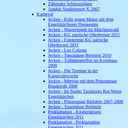
Zillertaler Schürzenjäger
Anubiz Studioreport X 2007
Karneval
Jecken - Köln gegen Mainz mit dem
Engelskirchener Dreigestirn
Jecken - Wasserspiele im Märchenwald
Jecken - KG närrische Oberberger 2011
Jecken - Fototermin KG närrsche
Oberberger 2011
Jecken - Leo Colonia
Jecken - Tanzmäuse Bielstein 2010
Jecken - Tollitätentreffen im Kreishaus
2009
Jecken - Die Termine in der
Karnevalswoche
Jecken - Mitreise mit dem Prinzenpaar
Ründeroth 2008
Jecken - Im Studio Tanzkorps Rot-Weiss
Engelskirchen
Jecken - Prinzenpaar Bielstein 2007-2008
Jecken - Tanzmäuse Bielstein
Proklamation - Kindersitzung
Engelskirchen 2011
Proklamation - Proklamation
Engelskirchen 2011