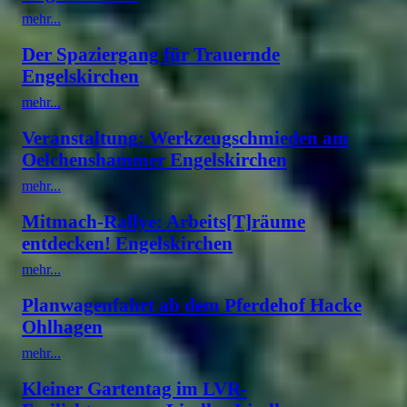
mehr...
Der Spaziergang für Trauernde
Engelskirchen
mehr...
Veranstaltung: Werkzeugschmieden am
Oelchenshammer Engelskirchen
mehr...
Mitmach-Rallye: Arbeits[T]räume
entdecken! Engelskirchen
mehr...
Planwagenfahrt ab dem Pferdehof Hacke
Ohlhagen
mehr...
Kleiner Gartentag im LVR-