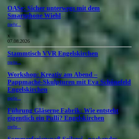
OASe: Sicher unterwegs mit dem
Smartphone Wiehl
mehr...
x
07.08.2026
Stammtisch VVR Engelskirchen
mehr...
Workshop: Kreativ am Abend –
Pappmaché-Skulpturen mit Eva Schönefeld
Engelskirchen
mehr...
Führung Gläserne Fabrik: Wie entsteht
eigentlich ein Pulli? Engelskirchen
mehr...
Sommerferienspaß Seilerei - packendes