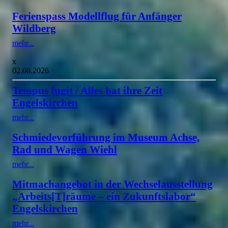
Ferienspass Modellflug für Anfänger
Wildberg
mehr...
x
02.08.2026
Tempus fugit / Alles hat ihre Zeit
Engelskirchen
mehr...
Schmiedevorführung im Museum Achse,
Rad und Wagen Wiehl
mehr...
Mitmachangebot in der Wechselausstellung
„Arbeits[T]räume – ein Zukunftslabor“
Engelskirchen
mehr...