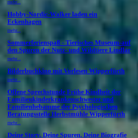
mehr...
Hobby-Nordic-Walker laden ein
Eckenhagen
mehr...
Sommerferienspaß - Tierisches Museum-auf
den Spuren der Nutz- und Wildtiere Lindlar
mehr...
Bilderbuchkino mit Vorlesen Wipperfürth
mehr...
Offene Sprechstunde Frühe Kindheit der
Familienkinderkrankenschwester und
Familienhebamme der Psychologischen
Beratungsstelle Herbstmühle Wipperfürth
mehr...
Deine Story. Deine Spuren. Deine Biografie