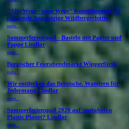
"Alte Wege - neue Wege" Kunsttherapie für
pflegende Angehörige Wildbergerhütte
mehr...
Sommerferienspaß - Basteln mit Papier und
Pappe Lindlar
mehr...
Bergischer Feierabendmarkt Wipperfürth
mehr...
Wir entdecken das Bergische. Wandern für
Jedermann Lindlar
mehr...
Sommerferienspaß 2026 auf :metabolon
Plastic Planet? Lindlar
mehr...