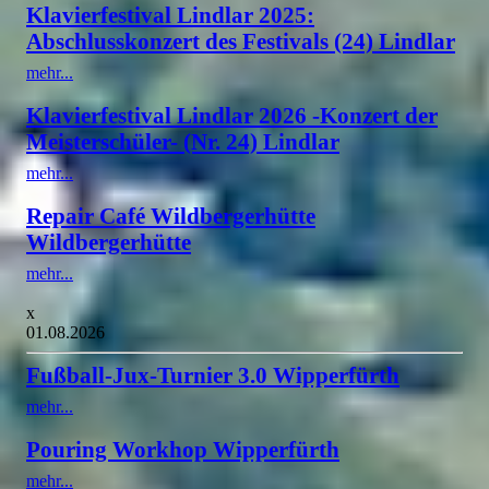
Klavierfestival Lindlar 2025:
Abschlusskonzert des Festivals (24) Lindlar
mehr...
Klavierfestival Lindlar 2026 -Konzert der
Meisterschüler- (Nr. 24) Lindlar
mehr...
Repair Café Wildbergerhütte
Wildbergerhütte
mehr...
x
01.08.2026
Fußball-Jux-Turnier 3.0 Wipperfürth
mehr...
Pouring Workhop Wipperfürth
mehr...