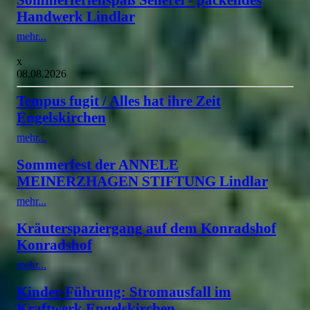
Handwerk Lindlar
mehr...
x
08.08.2026
Tempus fugit / Alles hat ihre Zeit
Engelskirchen
mehr...
Sommerfest der ANNELE
MEINERZHAGEN STIFTUNG Lindlar
mehr...
Kräuterspaziergang auf dem Konradshof
Konradshof
mehr...
Kinder-Führung: Stromausfall im
Kraftwerk Engelskirchen