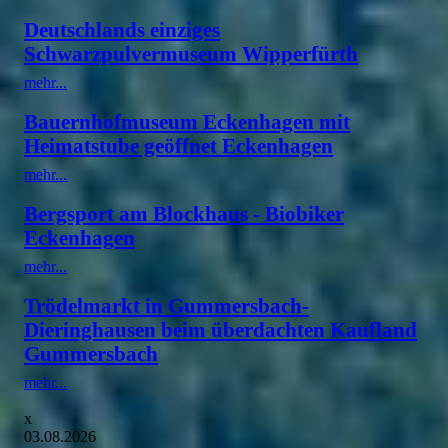
Deutschlands einziges
Schwarzpulvermuseum Wipperfürth
mehr...
Bauernhofmuseum Eckenhagen mit
Heimatstube geöffnet Eckenhagen
mehr...
Bergsport am Blockhaus - Biobiker
Eckenhagen
mehr...
Trödelmarkt in Gummersbach-
Dieringhausen beim überdachten Kaufland
Gummersbach
mehr...
x
03.08.2026