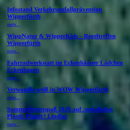
Infostand Verkehrsunfallprävention
Wipperfürth
mehr...
WippNatur & WipperKids – Regeltreffen
Wipperfürth
mehr...
Fahrradwerkstatt im Eckenhääner Lädchen
Eckenhagen
mehr...
Verwandle weiß in WOW Wipperfürth
mehr...
Sommerferienspaß 2026 auf :metabolon
Plastic Planet? Lindlar
mehr...