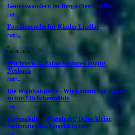
Genusswandern im Bergischen Lindlar
mehr...
Fossiliensuche für Kinder Lindlar
mehr...
x
06.08.2026
Wir feiern 25 Jahre Senioren 60plus
Nosbach
mehr...
Die Wiehltalsperre - Wie kommt das Wasser
zu uns? Brüchermühle
mehr...
Ferienaktion: Abgedreht! Deine kleine
Automatenbox Engelskirchen
mehr...