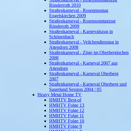
Ründerroth 2010
Straßenkarneval - Rosenmontag
Engelskirchen 2009
Straßenkarneval - Rosensonntagzug
Ründeroth 2009
Straßenkarneval - Karnevalszug in
Schönenbach
Straßenkarneval - Veilchendienstag in
Attendorn 2008
Straßenkarneval - Züge im Oberbergischen
2008
Straßenkarneval - Karneval 2007 aus
Attendorn
Straßenkarneval - Karneval Oberberg
2007
Straßenkarneval - Karneval Oberberg und
Sauerland Session 2004 / 05
Heavy Metal Home TV
HMHTV Best-of
HMHTV Folge 13
HMHTV Folge 12
HMHTV Folge 11
HMHTV Folge 10
HMHTV Folge 9