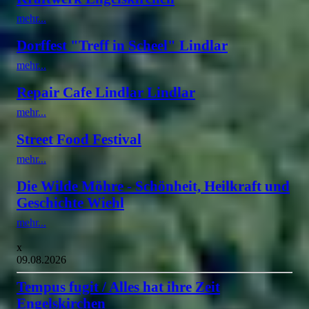
mehr...
Dorffest "Treff in Scheel" Lindlar
mehr...
Repair Cafe Lindlar Lindlar
mehr...
Street Food Festival
mehr...
Die Wilde Möhre - Schönheit, Heilkraft und
Geschichte Wiehl
mehr...
x
09.08.2026
Tempus fugit / Alles hat ihre Zeit
Engelskirchen