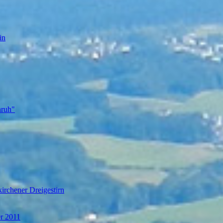
in
nruh"
irchener Dreigestirn
er 2011