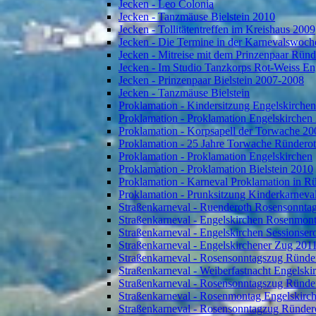
Jecken - Leo Colonia
Jecken - Tanzmäuse Bielstein 2010
Jecken - Tollitätentreffen im Kreishaus 2009
Jecken - Die Termine in der Karnevalswoch
Jecken - Mitreise mit dem Prinzenpaar Rün
Jecken - Im Studio Tanzkorps Rot-Weiss En
Jecken - Prinzenpaar Bielstein 2007-2008
Jecken - Tanzmäuse Bielstein
Proklamation - Kindersitzung Engelskirche
Proklamation - Proklamation Engelskirchen
Proklamation - Korpsapell der Torwache 20
Proklamation - 25 Jahre Torwache Ründero
Proklamation - Proklamation Engelskirchen
Proklamation - Proklamation Bielstein 2010
Proklamation - Karneval Proklamation in R
Proklamation - Prunksitzung Kinderkarneva
Straßenkarneval - Ruenderoth Rosensonnta
Straßenkarneval - Engelskirchen Rosenmon
Straßenkarneval - Engelskirchen Sessionser
Straßenkarneval - Engelskirchener Zug 201
Straßenkarneval - Rosensonntagszug Ründe
Straßenkarneval - Weiberfastnacht Engelski
Straßenkarneval - Rosensonntagszug Ründe
Straßenkarneval - Rosenmontag Engelskirc
Straßenkarneval - Rosensonntagzug Ründer