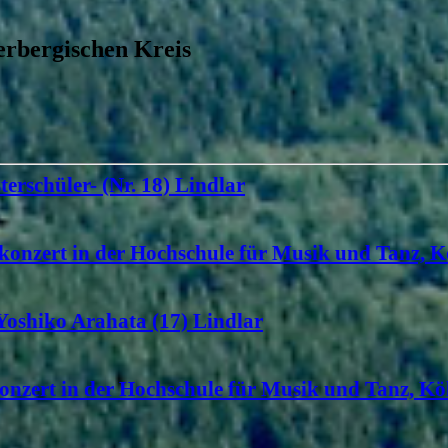
rbergischen Kreis
terschüler- (Nr. 18) Lindlar
konzert in der Hochschule für Musik und Tanz, K
 Yoshiko Arahata (17) Lindlar
onzert in der Hochschule für Musik und Tanz, Köl