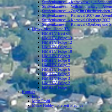
Straßenkarneval - Karnevalszug in Schönen
Straßenkarneval - Veilchendienstag in Atte
Straßenkarneval - Züge im Oberbergischen
Straßenkarneval - Karneval 2007 aus Atten
Straßenkarneval - Karneval Oberberg 2007
Straßenkarneval - Karneval Oberberg und S
Heavy Metal Home TV
HMHTV Best-of
HMHTV Folge 13
HMHTV Folge 12
HMHTV Folge 11
HMHTV Folge 10
HMHTV Folge 9
HMHTV Folge 8
HMHTV Folge 7
HMHTV Folge 6
HMHTV Folge 5
HMHTV Folge 3
HMHTV Folge 2
HMHTV Folge 1
Kontakt
Infos
Mein Profil
Meine Hobby-, Freizeit-Freunde