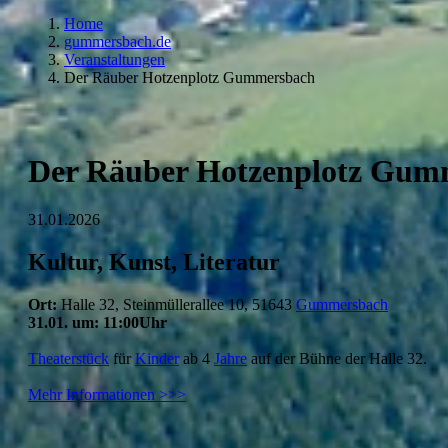
Home
gummersbach.de
Veranstaltungen
Der Räuber Hotzenplotz Gummersbach
Der Räuber Hotzenplotz Gum
31.01.2026
Kultur, Kunst, Literatur
Ort:
Halle 32, Steinmüllerallee 10, 51643
Gummersbach
31.01. um: 11:00Uhr
Theaterstück
für
Kinder
ab 4
Jahre
auf der Bühne der Halle 32.
Mehr Informationen >>>