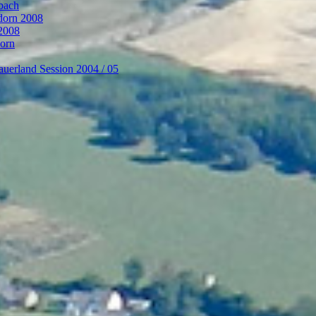
bach
ndorn 2008
 2008
dorn
auerland Session 2004 / 05