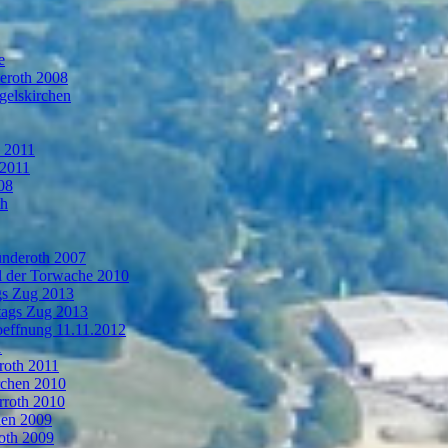
e
deroth 2008
gelskirchen
n 2011
 2011
08
th
ünderoth 2007
l der Torwache 2010
gs Zug 2013
tags Zug 2013
oeffnung 11.11.2012
1
roth 2011
rchen 2010
rroth 2010
hen 2009
oth 2009