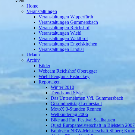
Menü
Home
Veranstaltungen
Veranstaltungen Wipperfürth
Veranstaltungen Gummersbach
Veranstaltungen Reichshof
Veranstaltungen Wiehl
Veranstaltungen Waldbröl
Veranstaltungen Engelskirchen
Veranstaltungen Lindlar
Urlaub
Archiv
Bilder
Webcam Reichshof Oberagger
Wiehl Penguins Eishockey
Reportagen
Winter 2010
Trends and Style
Das Unternehmen VfL Gummersbach
Gesundheitstag Lennestadt
MotoX 3-Stunden Rennen
Weltkindertag 2006
Bike and Fun Festival Saalhausen
Quad-Europameisterschaft in Bielstein 2007
Bobbycar NRW-Meisterschaft Silberg Krom