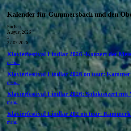
Kalender für Gummersbach und den Obe
Suchen
August 2026
x
27.07.2026
Klavierfestival Lindlar 2026 -Konzert der Meis
mehr...
Klavierfestival Lindlar 2026 on tour: Kammer
mehr...
Klavierfestival Lindlar 2026: Solokonzert mit
mehr...
Klavierfestival Lindlar 202 on tour: Kammerk
mehr...