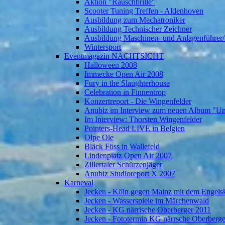
Aktion "Rauschbrille"
Scooter Tuning Treffen - Aldenhoven
Ausbildung zum Mechatroniker
Ausbildung Technischer Zeichner
Ausbildung Maschinen- und Anlagenführer/
Wintersport
Eventmagazin NACHTSICHT
Halloween 2008
Immecke Open Air 2008
Fury in the Slaughterhouse
Celebration in Finnentrop
Konzertreport - Die Wingenfelder
Anubiz im Interview zum neuen Album "U
Im Interview: Thorsten Wingenfelder
Pointers-Head LIVE in Belgien
Olpe Ole
Bläck Föss in Wallefeld
Lindenplatz Open Air 2007
Zillertaler Schürzenjäger
Anubiz Studioreport X 2007
Karneval
Jecken - Köln gegen Mainz mit dem Engelsk
Jecken - Wasserspiele im Märchenwald
Jecken - KG närrische Oberberger 2011
Jecken - Fototermin KG närrsche Oberberg