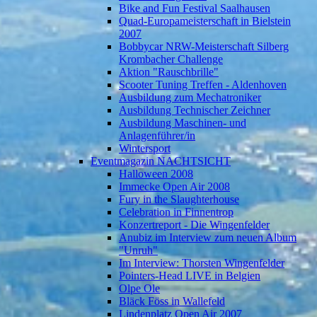
Bike and Fun Festival Saalhausen
Quad-Europameisterschaft in Bielstein
2007
Bobbycar NRW-Meisterschaft Silberg
Krombacher Challenge
Aktion "Rauschbrille"
Scooter Tuning Treffen - Aldenhoven
Ausbildung zum Mechatroniker
Ausbildung Technischer Zeichner
Ausbildung Maschinen- und
Anlagenführer/in
Wintersport
Eventmagazin NACHTSICHT
Halloween 2008
Immecke Open Air 2008
Fury in the Slaughterhouse
Celebration in Finnentrop
Konzertreport - Die Wingenfelder
Anubiz im Interview zum neuen Album
"Unruh"
Im Interview: Thorsten Wingenfelder
Pointers-Head LIVE in Belgien
Olpe Ole
Bläck Föss in Wallefeld
Lindenplatz Open Air 2007