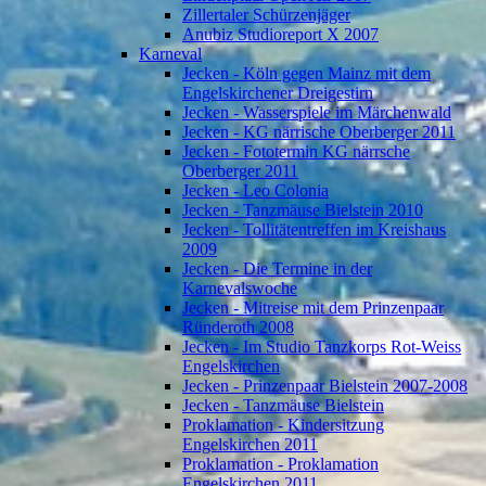
Zillertaler Schürzenjäger
Anubiz Studioreport X 2007
Karneval
Jecken - Köln gegen Mainz mit dem
Engelskirchener Dreigestirn
Jecken - Wasserspiele im Märchenwald
Jecken - KG närrische Oberberger 2011
Jecken - Fototermin KG närrsche
Oberberger 2011
Jecken - Leo Colonia
Jecken - Tanzmäuse Bielstein 2010
Jecken - Tollitätentreffen im Kreishaus
2009
Jecken - Die Termine in der
Karnevalswoche
Jecken - Mitreise mit dem Prinzenpaar
Ründeroth 2008
Jecken - Im Studio Tanzkorps Rot-Weiss
Engelskirchen
Jecken - Prinzenpaar Bielstein 2007-2008
Jecken - Tanzmäuse Bielstein
Proklamation - Kindersitzung
Engelskirchen 2011
Proklamation - Proklamation
Engelskirchen 2011