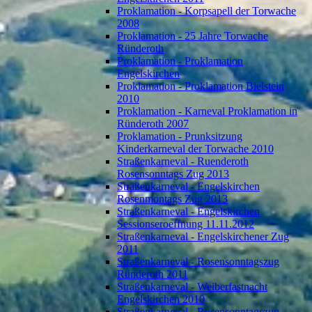
Proklamation - Korpsapell der Torwache
2008
Proklamation - 25 Jahre Torwache
Ründeroth
Proklamation - Proklamation
Engelskirchen
Proklamation - Proklamation Bielstein
2010
Proklamation - Karneval Proklamation in
Ründeroth 2007
Proklamation - Prunksitzung
Kinderkarneval der Torwache 2010
Straßenkarneval - Ruenderoth
Rosensonntags Zug 2013
Straßenkarneval - Engelskirchen
Rosenmontags Zug 2013
Straßenkarneval - Engelskirchen
Sessionseroeffnung 11.11.2012
Straßenkarneval - Engelskirchener Zug
2011
Straßenkarneval - Rosensonntagszug
Ründeroth 2011
Straßenkarneval - Weiberfastnacht
Engelskirchen 2010
Straßenkarneval - Rosensonntagszug