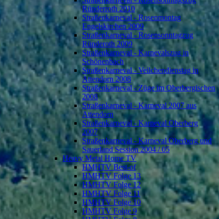
Ründerroth 2010
Straßenkarneval - Rosenmontag
Engelskirchen 2009
Straßenkarneval - Rosensonntagzug
Ründeroth 2009
Straßenkarneval - Karnevalszug in
Schönenbach
Straßenkarneval - Veilchendienstag in
Attendorn 2008
Straßenkarneval - Züge im Oberbergischen
2008
Straßenkarneval - Karneval 2007 aus
Attendorn
Straßenkarneval - Karneval Oberberg
2007
Straßenkarneval - Karneval Oberberg und
Sauerland Session 2004 / 05
Heavy Metal Home TV
HMHTV Best-of
HMHTV Folge 13
HMHTV Folge 12
HMHTV Folge 11
HMHTV Folge 10
HMHTV Folge 9