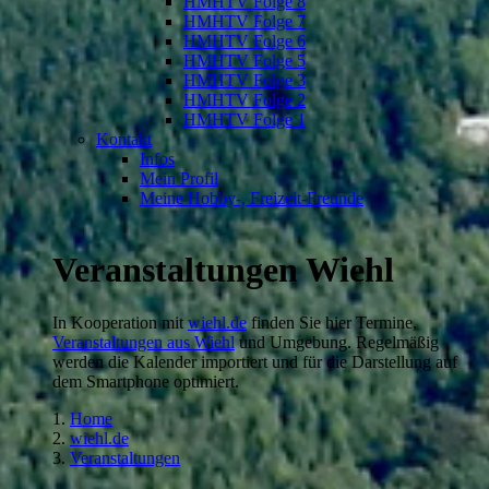
HMHTV Folge 8
HMHTV Folge 7
HMHTV Folge 6
HMHTV Folge 5
HMHTV Folge 3
HMHTV Folge 2
HMHTV Folge 1
Kontakt
Infos
Mein Profil
Meine Hobby-, Freizeit-Freunde
Veranstaltungen Wiehl
In Kooperation mit
wiehl.de
finden Sie hier Termine,
Veranstaltungen aus Wiehl
und Umgebung. Regelmäßig
werden die Kalender importiert und für die Darstellung auf
dem Smartphone optimiert.
Home
wiehl.de
Veranstaltungen