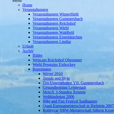
Menü
Home
Veranstaltungen
Veranstaltungen Wipperfürth
Veranstaltungen Gummersbach
Veranstaltungen Reichshof
Veranstaltungen Wiehl
Veranstaltungen Waldbröl
Veranstaltungen Engelskirchen
Veranstaltungen Lindlar
Urlaub
Archiv
Bilder
Webcam Reichshof Oberagger
Wiehl Penguins Eishockey
Reportagen
Winter 2010
Trends and Style
Das Unternehmen VfL Gummersbach
Gesundheitstag Lennestadt
MotoX 3-Stunden Rennen
Weltkindertag 2006
Bike and Fun Festival Saalhausen
Quad-Europameisterschaft in Bielstein 2007
Bobbycar NRW-Meisterschaft Silberg Krom