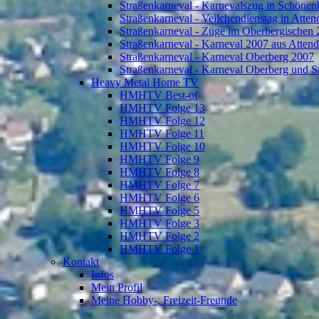
Straßenkarneval - Karnevalszug in Schönen
Straßenkarneval - Veilchendienstag in Atte
Straßenkarneval - Züge im Oberbergischen
Straßenkarneval - Karneval 2007 aus Atten
Straßenkarneval - Karneval Oberberg 2007
Straßenkarneval - Karneval Oberberg und S
Heavy Metal Home TV
HMHTV Best-of
HMHTV Folge 13
HMHTV Folge 12
HMHTV Folge 11
HMHTV Folge 10
HMHTV Folge 9
HMHTV Folge 8
HMHTV Folge 7
HMHTV Folge 6
HMHTV Folge 5
HMHTV Folge 3
HMHTV Folge 2
HMHTV Folge 1
Kontakt
Infos
Mein Profil
Meine Hobby-, Freizeit-Freunde