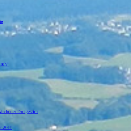
in
nruh"
irchener Dreigestirn
er 2011