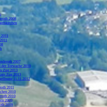
e
deroth 2008
gelskirchen
n 2011
 2011
08
th
ünderoth 2007
l der Torwache 2010
gs Zug 2013
tags Zug 2013
oeffnung 11.11.2012
1
roth 2011
rchen 2010
rroth 2010
hen 2009
oth 2009