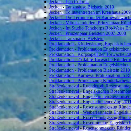
Jecken - Leo Colonia
Jecken - Tanzmäuse Bielstein 2010
Jecken - Tollitätentreffen im Kreishaus 2009
Jecken - Die Termine in der Karnevalswoch
Jecken - Mitreise mit dem Prinzenpaar Rün
Jecken - Im Studio Tanzkorps Rot-Weiss En
Jecken - Prinzenpaar Bielstein 2007-2008
Jecken - Tanzmäuse Bielstein
Proklamation - Kindersitzung Engelskirche
Proklamation - Proklamation Engelskirchen
Proklamation - Korpsapell der Torwache 20
Proklamation - 25 Jahre Torwache Ründero
Proklamation - Proklamation Engelskirchen
Proklamation - Proklamation Bielstein 2010
Proklamation - Karneval Proklamation in R
Proklamation - Prunksitzung Kinderkarneva
Straßenkarneval - Ruenderoth Rosensonnta
Straßenkarneval - Engelskirchen Rosenmon
Straßenkarneval - Engelskirchen Sessionser
Straßenkarneval - Engelskirchener Zug 201
Straßenkarneval - Rosensonntagszug Ründe
Straßenkarneval - Weiberfastnacht Engelski
Straßenkarneval - Rosensonntagszug Ründe
Straßenkarneval - Rosenmontag Engelskirc
Straßenkarneval - Rosensonntagzug Ründer