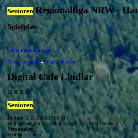
Regionalliga NRW - Ha
Senioren
Spielplan
Mehr Informationen >>>
Menü:
lindlar.de
Veranstaltungen
Digital Cafe Lindlar
10.08.2026
Senioren
Datum:
10.08.2026 17:00 Uhr
Ort:
Jubilate Forum, Auf dem Korb 21, 51789 Lindlar
Veranstalter:
Weitblick Lindlar