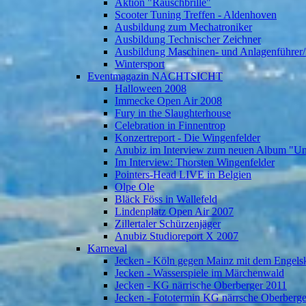
Aktion "Rauschbrille"
Scooter Tuning Treffen - Aldenhoven
Ausbildung zum Mechatroniker
Ausbildung Technischer Zeichner
Ausbildung Maschinen- und Anlagenführer/
Wintersport
Eventmagazin NACHTSICHT
Halloween 2008
Immecke Open Air 2008
Fury in the Slaughterhouse
Celebration in Finnentrop
Konzertreport - Die Wingenfelder
Anubiz im Interview zum neuen Album "U
Im Interview: Thorsten Wingenfelder
Pointers-Head LIVE in Belgien
Olpe Ole
Bläck Föss in Wallefeld
Lindenplatz Open Air 2007
Zillertaler Schürzenjäger
Anubiz Studioreport X 2007
Karneval
Jecken - Köln gegen Mainz mit dem Engelsk
Jecken - Wasserspiele im Märchenwald
Jecken - KG närrische Oberberger 2011
Jecken - Fototermin KG närrsche Oberberg