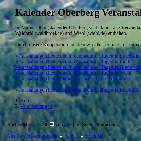
Kalender Oberberg Veransta
Im Veranstaltungskalender Oberberg sind aktuell alle
Veransta
Waldbröl (waldbroel.de) und Wiehl (wiehl.de) enthalten.
Durch unsere Kooperation bündeln wir alle Termine im Termin
Veranstaltungen heute und in den nächsten Tagen in Engelskir
Veranstaltungen heute und in den nächsten Tagen in Lindlar
Veranstaltungen heute und in den nächsten Tagen in Gummers
Veranstaltungen heute und in den nächsten Tagen in Wiehl
Veranstaltungen heuteund in den nächsten Tagen in Waldbröl
Veranstaltungen heute und in den nächsten Tagen in Reichshof
Home
Veranstaltungen
Suchergebnis: 0 - 30
von 900 | für Suche '
Senioren
'
Menü:
wiehl-penguins.de
Alphas
Spielplan