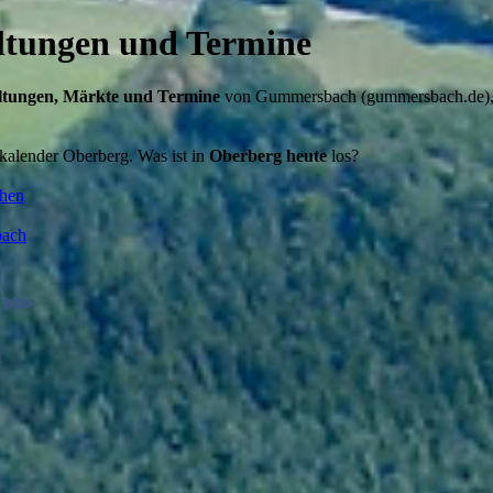
ltungen und Termine
ltungen, Märkte und Termine
von Gummersbach (gummersbach.de), En
kalender Oberberg. Was ist in
Oberberg heute
los?
chen
bach