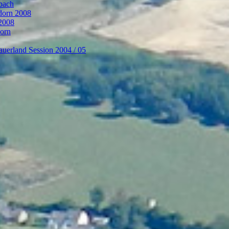
bach
ndorn 2008
 2008
dorn
auerland Session 2004 / 05